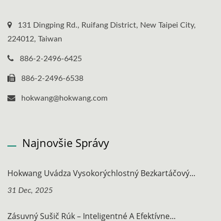
131 Dingping Rd., Ruifang District, New Taipei City,
224012, Taiwan
886-2-2496-6425
886-2-2496-6538
hokwang@hokwang.com
Najnovšie Správy
Hokwang Uvádza Vysokorýchlostný Bezkartáčový...
31 Dec, 2025
Zásuvný Sušič Rúk – Inteligentné A Efektívne...