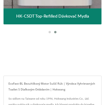
HK-CSDT Top-Refilled Dávkovač Mydla
EcoFast-BL Bezuhlíkový Motor Sušič Rúk | Výrobca Vyhrievaných
Toaliet S Diaľkovým Ovládaním | Hokwang
So sídlom na Taiwane od roku 1996, Hokwang Industries Co., Ltd.
vyrába sušiče rúk a dávkovače mydla. Ich hlavné produkty do kúpeľne