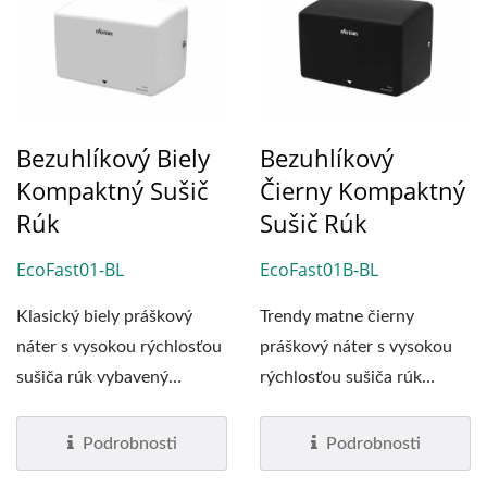
Bezuhlíkový Biely
Bezuhlíkový
Kompaktný Sušič
Čierny Kompaktný
Rúk
Sušič Rúk
EcoFast01-BL
EcoFast01B-BL
Klasický biely práškový
Trendy matne čierny
náter s vysokou rýchlosťou
práškový náter s vysokou
sušiča rúk vybavený
rýchlosťou sušiča rúk
bezkartáčovým...
vybavený bezkartáčovým...
Podrobnosti
Podrobnosti