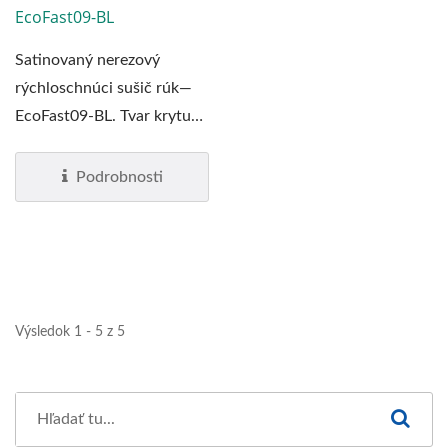
EcoFast09-BL
Satinovaný nerezový
rýchloschnúci sušič rúk—
EcoFast09-BL. Tvar krytu
sme navrhli v oblúku,...
Podrobnosti
Výsledok 1 - 5 z 5