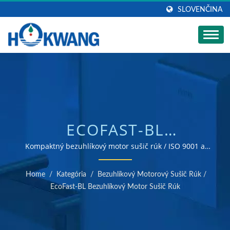
SLOVENČINA
ECOFAST-BL
BEZUHLÍKOVÝ MOTOR
Kompaktný bezuhlíkový motor sušič rúk / ISO 9001 a
14001 certifikovaný výrobca sušičov rúk a dávkovačov
SUŠIČ RÚK | VÝROBCA
mydla
Home
/
Kategória
/
Bezuhlíkový Motorový Sušič Rúk
/
DÁVKOVAČOV MYDLA Z
EcoFast-BL Bezuhlíkový Motor Sušič Rúk
NEHRDZAVEJÚCEJ