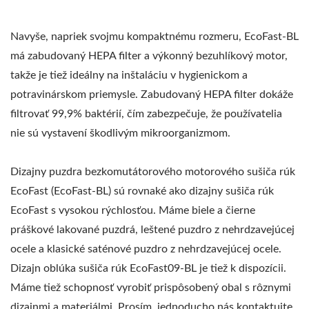
Navyše, napriek svojmu kompaktnému rozmeru, EcoFast-BL
má zabudovaný HEPA filter a výkonný bezuhlíkový motor,
takže je tiež ideálny na inštaláciu v hygienickom a
potravinárskom priemysle. Zabudovaný HEPA filter dokáže
filtrovať 99,9% baktérií, čím zabezpečuje, že používatelia
nie sú vystavení škodlivým mikroorganizmom.
Dizajny puzdra bezkomutátorového motorového sušiča rúk
EcoFast (EcoFast-BL) sú rovnaké ako dizajny sušiča rúk
EcoFast s vysokou rýchlosťou. Máme biele a čierne
práškové lakované puzdrá, leštené puzdro z nehrdzavejúcej
ocele a klasické saténové puzdro z nehrdzavejúcej ocele.
Dizajn oblúka sušiča rúk EcoFast09-BL je tiež k dispozícii.
Máme tiež schopnosť vyrobiť prispôsobený obal s rôznymi
dizajnmi a materiálmi. Prosím, jednoducho nás kontaktujte