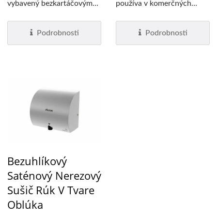
vybavený bezkartáčovým
používa v komerčných
motorom—EcoFast04-BL....
umyvárňach....
Podrobnosti
Podrobnosti
Bezuhlíkový
Saténový Nerezový
Sušič Rúk V Tvare
Oblúka