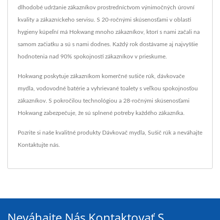
dlhodobé udržanie zákazníkov prostredníctvom výnimočných úrovní
kvality a zákazníckeho servisu. S 20-ročnými skúsenosťami v oblasti
hygieny kúpeľní má Hokwang mnoho zákazníkov, ktorí s nami začali na
samom začiatku a sú s nami dodnes. Každý rok dostávame aj najvyššie
hodnotenia nad 90% spokojnosti zákazníkov v prieskume.
Hokwang poskytuje zákazníkom komerčné sušiče rúk, dávkovače
mydla, vodovodné batérie a vyhrievané toalety s veľkou spokojnosťou
zákazníkov. S pokročilou technológiou a 28-ročnými skúsenosťami
Hokwang zabezpečuje, že sú splnené potreby každého zákazníka.
Pozrite si naše kvalitné produkty
Dávkovač mydla
,
Sušič rúk
a neváhajte
Kontaktujte nás
.
Neváhajte Nás Kontaktovať S