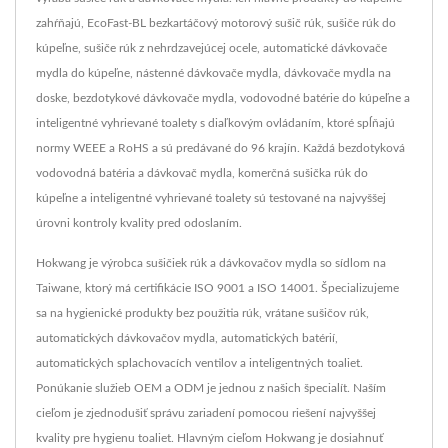
zahŕňajú, EcoFast-BL bezkartáčový motorový sušič rúk, sušiče rúk do
kúpeľne, sušiče rúk z nehrdzavejúcej ocele, automatické dávkovače
mydla do kúpeľne, nástenné dávkovače mydla, dávkovače mydla na
doske, bezdotykové dávkovače mydla, vodovodné batérie do kúpeľne a
inteligentné vyhrievané toalety s diaľkovým ovládaním, ktoré spĺňajú
normy WEEE a RoHS a sú predávané do 96 krajín. Každá bezdotyková
vodovodná batéria a dávkovač mydla, komerčná sušička rúk do
kúpeľne a inteligentné vyhrievané toalety sú testované na najvyššej
úrovni kontroly kvality pred odoslaním.
Hokwang je výrobca sušičiek rúk a dávkovačov mydla so sídlom na
Taiwane, ktorý má certifikácie ISO 9001 a ISO 14001. Špecializujeme
sa na hygienické produkty bez použitia rúk, vrátane sušičov rúk,
automatických dávkovačov mydla, automatických batérií,
automatických splachovacích ventilov a inteligentných toaliet.
Ponúkanie služieb OEM a ODM je jednou z našich špecialít. Naším
cieľom je zjednodušiť správu zariadení pomocou riešení najvyššej
kvality pre hygienu toaliet. Hlavným cieľom Hokwang je dosiahnuť