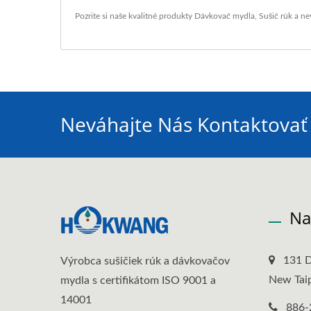
Pozrite si naše kvalitné produkty
Dávkovač mydla
,
Sušič rúk
a ne
Neváhajte Nás Kontaktovať
Na
131 D
Výrobca sušičiek rúk a dávkovačov
New Taip
mydla s certifikátom ISO 9001 a
14001
886-