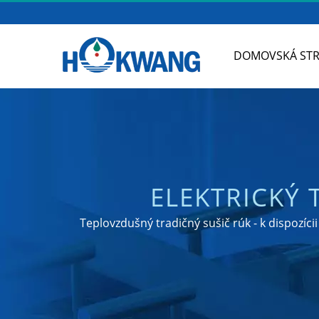
DOMOVSKÁ ST
ELEKTRICKÝ 
DÁVKOVAČOV MYD
Teplovzdušný tradičný sušič rúk - k dispozíc