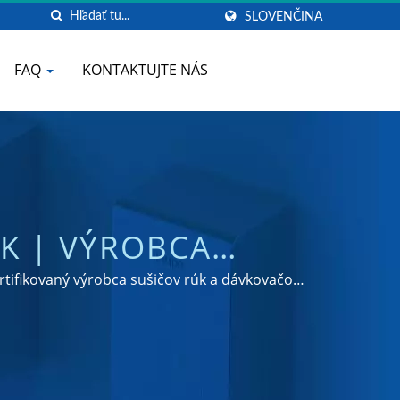
SLOVENČINA
FAQ
KONTAKTUJTE NÁS
ÚK | VÝROBCA
OCELE | HOKWANG
ertifikovaný výrobca sušičov rúk a dávkovačov