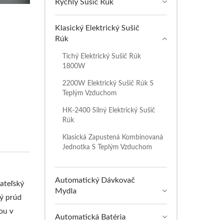
Rýchly Sušič Rúk
Klasický Elektrický Sušič
Rúk
Tichý Elektrický Sušič Rúk
1800W
2200W Elektrický Sušič Rúk S
Teplým Vzduchom
HK-2400 Silný Elektrický Sušič
Rúk
Klasická Zapustená Kombinovaná
Jednotka S Teplým Vzduchom
Automatický Dávkovač
vateľský
Mydla
vý prúd
ou v
Automatická Batéria