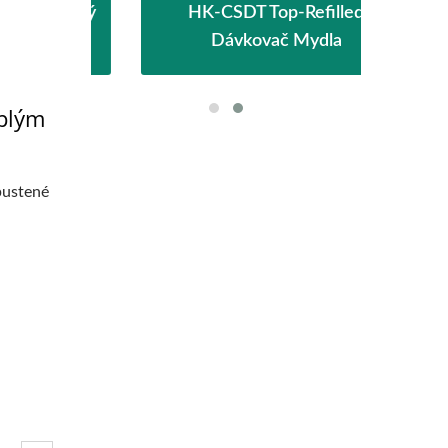
lostný
HK-CSDT Top-Refilled
EcoH
Dávkovač Mydla
eplým
pustené