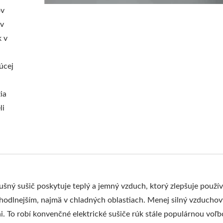
ov
 v
 v
úcej
ia
li
dušný sušič poskytuje teplý a jemný vzduch, ktorý zlepšuje použí
pohodlnejším, najmä v chladných oblastiach. Menej silný vzducho
i. To robí konvenčné elektrické sušiče rúk stále populárnou voľb