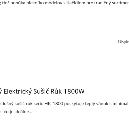
tiež ponúka niekoľko modelov s tlačidlom pre tradičný sortime
Disple
ý Elektrický Sušič Rúk 1800W
zdušný sušič rúk série HK-1800 poskytuje teplý vánok s minimá
 čo je ideálne...