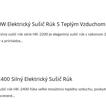
W Elektrický Sušič Rúk S Teplým Vzduchom
čný sušič rúk série HK-2200 je elegantný sušič rúk s výkonom 
 a prichádza...
400 Silný Elektrický Sušič Rúk
sušič rúk HK-2400 fúka veľké množstvo teplého vzduchu, poskyt
ocenené...