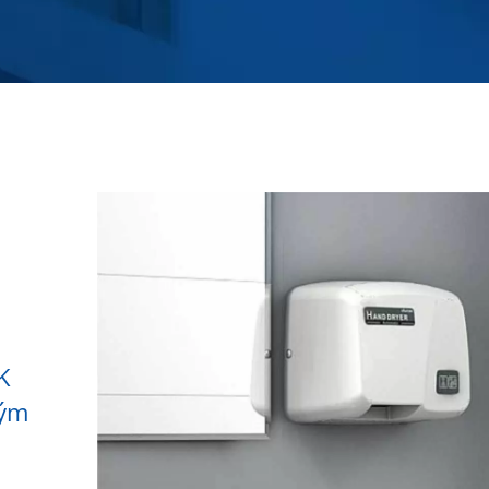
K
vým