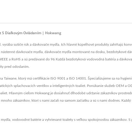
iet S Diaľkovým Ovládaním | Hokwang
 vyrába sušiče rúk a dávkovače mydla. Ich hlavné kúpeľňové produkty zahŕňajú konvenč
, nástenné dávkovače mydla, dávkovače mydla montované na dosku, bezdotykové dáv
 WEEE a RoHS a sú predávané do 96 Každá bezdotyková vodovodná batéria a dávkovač
lity pred odoslaním.
 Taiwane, ktorý má certifikácie ISO 9001 a ISO 14001. Špecializujeme sa na hygienic
ických splachovacích ventilov a inteligentných toaliet. Ponúkanie služieb OEM a ODM
 toaliet. Hlavným cieľom Hokwang je dosiahnuť dlhodobé udržanie zákazníkov prostred
mnoho zákazníkov, ktorí s nami začali na samom začiatku a sú s nami dodnes. Každý
mydla, vodovodné batérie a vyhrievané toalety s veľkou spokojnosťou zákazníkov. 