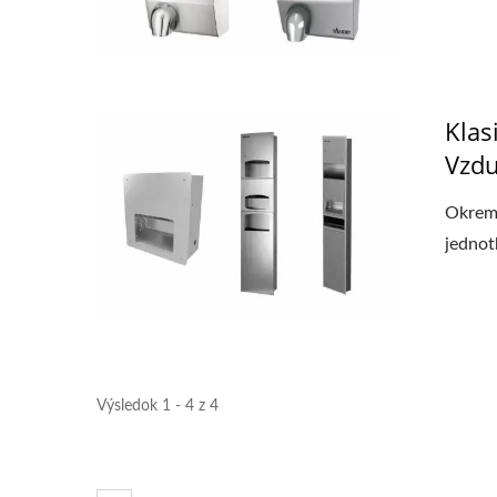
EcoHygiene Vysokorýchlostný
H
Sušič Rúk
Klas
Vzd
Okrem 
jednot
Výsledok 1 - 4 z 4