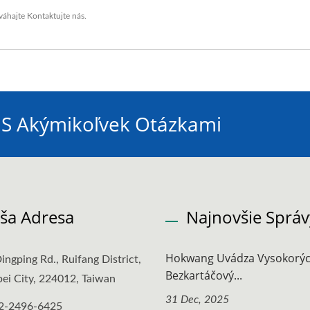
váhajte
Kontaktujte nás
.
 S Akýmikoľvek Otázkami
ša Adresa
Najnovšie Správ
Hokwang Uvádza Vysokorýc
ingping Rd., Ruifang District,
Bezkartáčový...
ei City, 224012, Taiwan
31 Dec, 2025
2-2496-6425