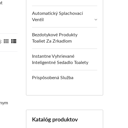
nt
Automatický Splachovací
Ventil
Bezdotykové Produkty
Toaliet Za Zrkadlom
j:
Instantne Vyhrievané
Inteligentné Sedadlo Toalety
Prispôsobená Služba
lnym
Katalóg produktov