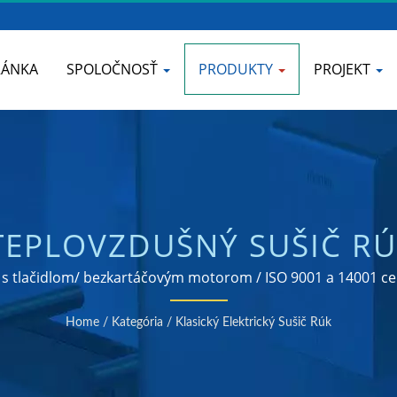
RÁNKA
SPOLOČNOSŤ
PRODUKTY
PROJEKT
TEPLOVZDUŠNÝ SUŠIČ R
LA Z NEHRDZAVEJÚCEJ 
ii s tlačidlom/ bezkartáčovým motorom / ISO 9001 a 14001 c
mydla
Home
/
Kategória
/
Klasický Elektrický Sušič Rúk