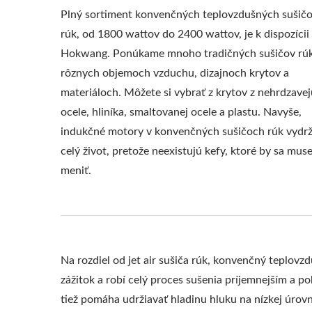
Plný sortiment konvenčných teplovzdušných sušič
rúk, od 1800 wattov do 2400 wattov, je k dispozícii
Hokwang. Ponúkame mnoho tradičných sušičov rúk
rôznych objemoch vzduchu, dizajnoch krytov a
materiáloch. Môžete si vybrať z krytov z nehrdzavej
ocele, hliníka, smaltovanej ocele a plastu. Navyše,
indukčné motory v konvenčných sušičoch rúk vydrž
celý život, pretože neexistujú kefy, ktoré by sa muse
meniť.
Na rozdiel od jet air sušiča rúk, konvenčný teplovz
zážitok a robí celý proces sušenia príjemnejším a 
tiež pomáha udržiavať hladinu hluku na nízkej úrovn