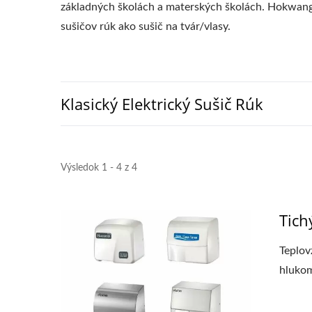
základných školách a materských školách. Hokwang 
sušičov rúk ako sušič na tvár/vlasy.
Klasický Elektrický Sušič Rúk
Výsledok 1 - 4 z 4
Tich
Teplov
hlukom,