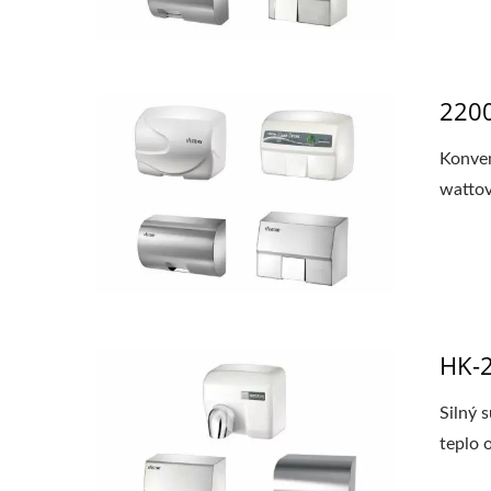
2200
Konven
wattov
HK-2
Silný 
teplo 