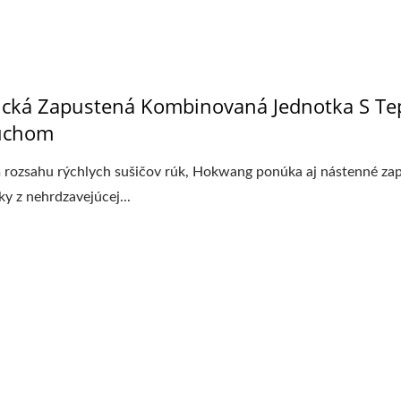
K-CSDT Top-Refilled
EcoHygiene Vysokorých
Dávkovač Mydla
Sušič Rúk
ická Zapustená Kombinovaná Jednotka S T
uchom
rozsahu rýchlych sušičov rúk, Hokwang ponúka aj nástenné za
ky z nehrdzavejúcej...