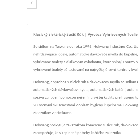
Klasický Elektrický Sušič Rúk | Výrobca Vyhrievaných Toal
So sídlom na Taiwane od roku 1996, Hokwang Industries Co., Ltd.
nehrdzavejúcej ocele, automatické dávkovače mydla do kúpeľne
vyhrievané toalety s diaľkovým ovládaním, ktoré spĺňajú normy
vyhrievané toalety sú testované na najvyššej úrovni kontroly kva
Hokwang je výrobca sušičiek rúk a dávkovačov mydla so sídlom na
automatických dávkovačov mydla, automatických batérií, automat
správu zariadení pomocou riešení najvyššej kvality pre hygienu
20-ročnými skúsenosťami v oblasti hygieny kúpeľní má Hokwang 
zákazníkov v prieskume.
Hokwang poskytuje zákazníkom komerčné sušiče rúk, dávkovače 
zabezpečuje, že sú splnené potreby každého zákazníka.