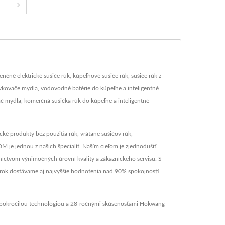
né elektrické sušiče rúk, kúpeľňové sušiče rúk, sušiče rúk z
kovače mydla, vodovodné batérie do kúpeľne a inteligentné
 mydla, komerčná sušička rúk do kúpeľne a inteligentné
ké produkty bez použitia rúk, vrátane sušičov rúk,
 je jednou z našich špecialít. Naším cieľom je zjednodušiť
níctvom výnimočných úrovní kvality a zákazníckeho servisu. S
 rok dostávame aj najvyššie hodnotenia nad 90% spokojnosti
S pokročilou technológiou a 28-ročnými skúsenosťami Hokwang