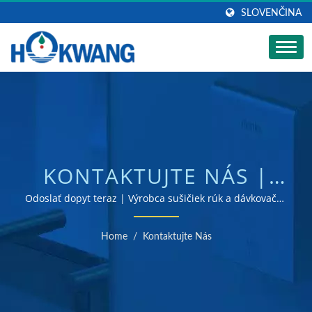
SLOVENČINA
KONTAKTUJTE NÁS |
AUTOMATICKÝ
Odoslať dopyt teraz | Výrobca sušičiek rúk a dávkovačov
mydla s certifikátom ISO 9001 a 14001
VÝROBCA
Home
/
Kontaktujte Nás
KOMERČNÝCH
DÁVKOVAČOV MYDLA |