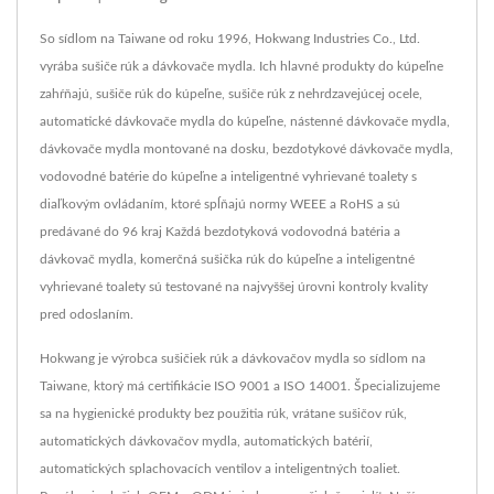
So sídlom na Taiwane od roku 1996, Hokwang Industries Co., Ltd.
vyrába sušiče rúk a dávkovače mydla. Ich hlavné produkty do kúpeľne
zahŕňajú, sušiče rúk do kúpeľne, sušiče rúk z nehrdzavejúcej ocele,
automatické dávkovače mydla do kúpeľne, nástenné dávkovače mydla,
dávkovače mydla montované na dosku, bezdotykové dávkovače mydla,
vodovodné batérie do kúpeľne a inteligentné vyhrievané toalety s
diaľkovým ovládaním, ktoré spĺňajú normy WEEE a RoHS a sú
predávané do 96 kraj Každá bezdotyková vodovodná batéria a
dávkovač mydla, komerčná sušička rúk do kúpeľne a inteligentné
vyhrievané toalety sú testované na najvyššej úrovni kontroly kvality
pred odoslaním.
Hokwang je výrobca sušičiek rúk a dávkovačov mydla so sídlom na
Taiwane, ktorý má certifikácie ISO 9001 a ISO 14001. Špecializujeme
sa na hygienické produkty bez použitia rúk, vrátane sušičov rúk,
automatických dávkovačov mydla, automatických batérií,
automatických splachovacích ventilov a inteligentných toaliet.