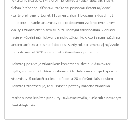
Ponúkanie služieb OEM a ODM je jednou z našich špecialít. Naším
cieľom je zjednodušiť správu zariadení pomocou riešení najvyššej
kvality pre hygienu toaliet. Hlavným cieľom Hokwang je dosiahnuť
dlhodobé udržanie zákazníkov prostredníctvom výnimočných úrovní
kvality a zákazníckeho servisu. S 20-ročnými skúsenosťami v oblasti
hygieny kúpeľní má Hokwang mnoho zákazníkov, ktorí s nami začali na
samom začiatku a sú s nami dodnes. Každý rok dostávame aj najvyššie
hodnotenia nad 90% spokojnosti zákazníkov v prieskume.
Hokwang poskytuje zákazníkom komerčné sušiče rúk, dávkovače
mydla, vodovodné batérie a vyhrievané toalety s veľkou spokojnosťou
zákazníkov. S pokročilou technológiou a 28-ročnými skúsenosťami
Hokwang zabezpečuje, že sú splnené potreby každého zákazníka.
Pozrite si naše kvalitné produkty
Dávkovač mydla
,
Sušič rúk
a neváhajte
Kontaktujte nás
.