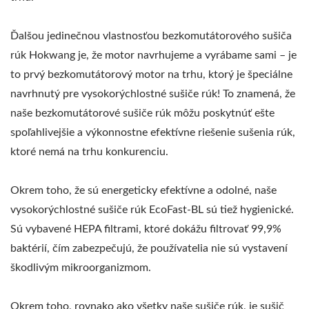
Ďalšou jedinečnou vlastnosťou bezkomutátorového sušiča
rúk Hokwang je, že motor navrhujeme a vyrábame sami – je
to prvý bezkomutátorový motor na trhu, ktorý je špeciálne
navrhnutý pre vysokorýchlostné sušiče rúk! To znamená, že
naše bezkomutátorové sušiče rúk môžu poskytnúť ešte
spoľahlivejšie a výkonnostne efektívne riešenie sušenia rúk,
ktoré nemá na trhu konkurenciu.
Okrem toho, že sú energeticky efektívne a odolné, naše
vysokorýchlostné sušiče rúk EcoFast-BL sú tiež hygienické.
Sú vybavené HEPA filtrami, ktoré dokážu filtrovať 99,9%
baktérií, čím zabezpečujú, že používatelia nie sú vystavení
škodlivým mikroorganizmom.
Okrem toho, rovnako ako všetky naše sušiče rúk, je sušič