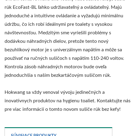
rúk EcoFast-BL ľahko udržiavateľný a ovládateľný. Majú
jednoduché a intuitívne ovládanie a vyžadujú minimálnu
údržbu, čo ich robí ideálnymi pre toalety s vysokou
návštevnosťou. Medzitým sme vyriešili problémy s
dodávkou náhradných dielov, pretože tento nový
bezuhlíkový motor je s univerzálnym napätím a môže sa
používať na ručných sušičoch s napätím 110-240 voltov.
Kontrola zásob náhradných motorov bude oveľa
jednoduchšia s naším bezkartáčovým sušičom rúk.
Hokwang sa vždy venoval vývoju jedinečných a
inovatívnych produktov na hygienu toaliet. Kontaktujte nás
pre viac informácií o tomto novom sušiče rúk bez kefy!