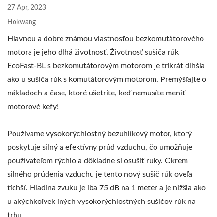
27 Apr, 2023
Hokwang
Hlavnou a dobre známou vlastnosťou bezkomutátorového
motora je jeho dlhá životnosť. Životnosť sušiča rúk
EcoFast-BL s bezkomutátorovým motorom je trikrát dlhšia
ako u sušiča rúk s komutátorovým motorom. Premýšľajte o
nákladoch a čase, ktoré ušetríte, keď nemusíte meniť
motorové kefy!
Používame vysokorýchlostný bezuhlíkový motor, ktorý
poskytuje silný a efektívny prúd vzduchu, čo umožňuje
používateľom rýchlo a dôkladne si osušiť ruky. Okrem
silného prúdenia vzduchu je tento nový sušič rúk oveľa
tichší. Hladina zvuku je iba 75 dB na 1 meter a je nižšia ako
u akýchkoľvek iných vysokorýchlostných sušičov rúk na
trhu.