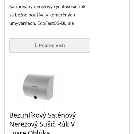
Satinovaný nerezový rýchlosušič rúk
sa bežne používa v komerčných
umyvárňach. EcoFast05-BL má
klasický dizajn krytu a povrchovú
úpravu....
Podrobnosti
Bezuhlíkový Saténový
Nerezový Sušič Rúk V
Tvare Oblúka