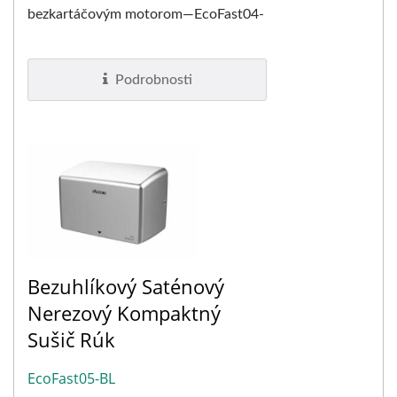
bezkartáčovým motorom—EcoFast04-
BL. Keďže sme roky skúseností využili
na vývoj...
Podrobnosti
Bezuhlíkový Saténový
Nerezový Kompaktný
Sušič Rúk
EcoFast05-BL