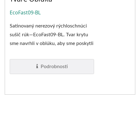
EcoFast09-BL
Satinovaný nerezový rýchloschnúci
sušič rúk—EcoFast09-BL. Tvar krytu
sme navrhli v oblúku, aby sme poskytli
moderný vzhľad v komerčnej toalete....
Podrobnosti