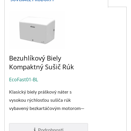
SÚVISIACE PRODUKTY
Bezuhlíkový Biely
Kompaktný Sušič Rúk
EcoFast01-BL
Klasický biely práškový náter s
vysokou rýchlosťou sušiča rúk
vybavený bezkartáčovým motorom—
EcoFast01-BL. Keďže sme navrhli
bezkartáčový...
Podrobnosti