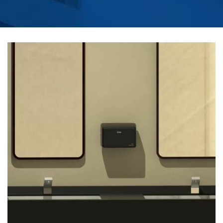
OVLÁDANÍM |
HOKWANG