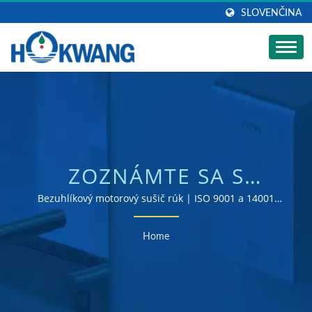
SLOVENČINA
ZOZNÁMTE SA S
NOVÝMI SUŠIČMI RÚK
Bezuhlíkový motorový sušič rúk | ISO 9001 a 14001
certifikovaný výrobca sušičov rúk a dávkovačov mydla
BEZ KEFY | VÝROBCA
Home
VYHRIEVANÝCH
TOALIET S DIAĽKOVÝM