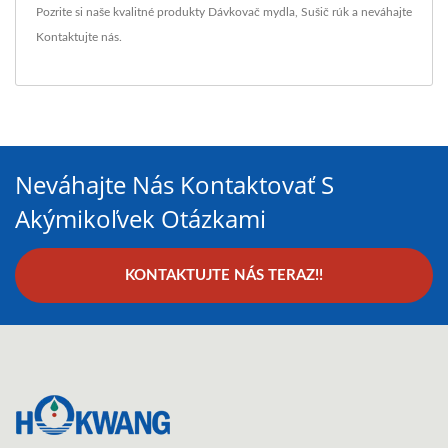
Pozrite si naše kvalitné produkty
Dávkovač mydla
,
Sušič rúk
a neváhajte
Kontaktujte nás
.
Neváhajte Nás Kontaktovať S
Akýmikoľvek Otázkami
KONTAKTUJTE NÁS TERAZ!!