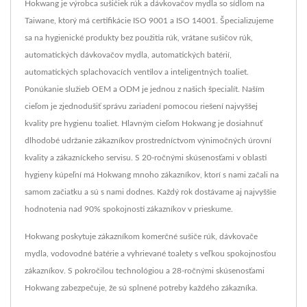
Hokwang je výrobca sušičiek rúk a dávkovačov mydla so sídlom na
Taiwane, ktorý má certifikácie ISO 9001 a ISO 14001. Špecializujeme
sa na hygienické produkty bez použitia rúk, vrátane sušičov rúk,
automatických dávkovačov mydla, automatických batérií,
automatických splachovacích ventilov a inteligentných toaliet.
Ponúkanie služieb OEM a ODM je jednou z našich špecialít. Naším
cieľom je zjednodušiť správu zariadení pomocou riešení najvyššej
kvality pre hygienu toaliet. Hlavným cieľom Hokwang je dosiahnuť
dlhodobé udržanie zákazníkov prostredníctvom výnimočných úrovní
kvality a zákazníckeho servisu. S 20-ročnými skúsenosťami v oblasti
hygieny kúpeľní má Hokwang mnoho zákazníkov, ktorí s nami začali na
samom začiatku a sú s nami dodnes. Každý rok dostávame aj najvyššie
hodnotenia nad 90% spokojnosti zákazníkov v prieskume.
Hokwang poskytuje zákazníkom komerčné sušiče rúk, dávkovače
mydla, vodovodné batérie a vyhrievané toalety s veľkou spokojnosťou
zákazníkov. S pokročilou technológiou a 28-ročnými skúsenosťami
Hokwang zabezpečuje, že sú splnené potreby každého zákazníka.