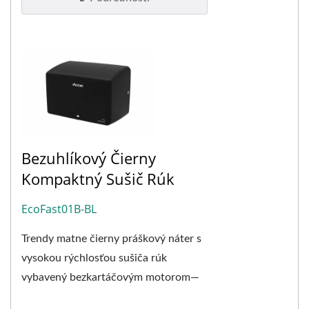
Bezuhlíkový Čierny
Kompaktný Sušič Rúk
EcoFast01B-BL
Trendy matne čierny práškový náter s
vysokou rýchlosťou sušiča rúk
vybavený bezkartáčovým motorom—
EcoFast01B-BL. Výkon, kvalita,