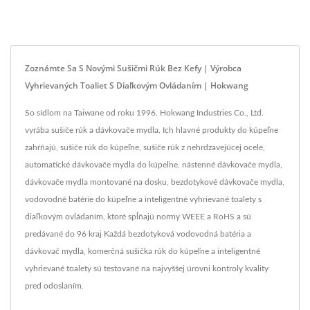
Zoznámte Sa S Novými Sušičmi Rúk Bez Kefy | Výrobca
Vyhrievaných Toaliet S Diaľkovým Ovládaním | Hokwang
So sídlom na Taiwane od roku 1996, Hokwang Industries Co., Ltd.
vyrába sušiče rúk a dávkovače mydla. Ich hlavné produkty do kúpeľne
zahŕňajú, sušiče rúk do kúpeľne, sušiče rúk z nehrdzavejúcej ocele,
automatické dávkovače mydla do kúpeľne, nástenné dávkovače mydla,
dávkovače mydla montované na dosku, bezdotykové dávkovače mydla,
vodovodné batérie do kúpeľne a inteligentné vyhrievané toalety s
diaľkovým ovládaním, ktoré spĺňajú normy WEEE a RoHS a sú
predávané do 96 kraj Každá bezdotyková vodovodná batéria a
dávkovač mydla, komerčná sušička rúk do kúpeľne a inteligentné
vyhrievané toalety sú testované na najvyššej úrovni kontroly kvality
pred odoslaním.