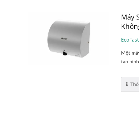
Máy S
Khôn
EcoFast
Một máy
tạo hình
Thô