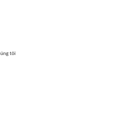
n
úng tôi