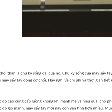
Phân Phối Xà Phòng HK-
Máy Sấy Tay Tốc Độ 
CSDT Gắn Trên Bệ
EcoHygiene
hổi than là chu kỳ sống dài của nó. Chu kỳ sống của máy sấy ta
 máy sấy tay động cơ chổi. Hãy nghĩ về chi phí và thời gian tiết 
c độ cao cung cấp luồng không khí mạnh mẽ và hiệu quả, cho p
ốc độ gió mạnh, máy sấy tay mới này còn yên tĩnh hơn nhiều. Mứ