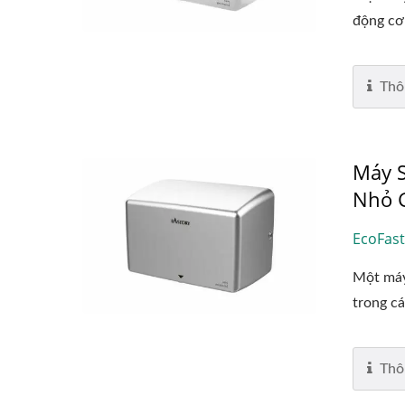
động cơ
Thô
Máy S
Nhỏ 
EcoFast
Một máy
trong cá
Thô