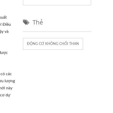
xuất
Thẻ
o! Điều
ậy và
ĐỘNG CƠ KHÔNG CHỔI THAN
 được
 có các
lưu lượng
mới này
 cơ dự