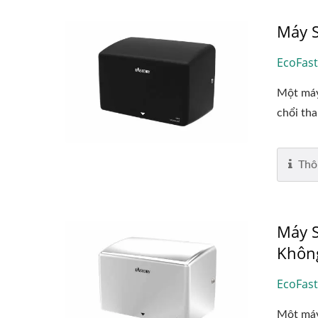
Máy 
EcoFas
Một máy
chổi tha
Thô
Máy S
Không
EcoFast
Một máy 