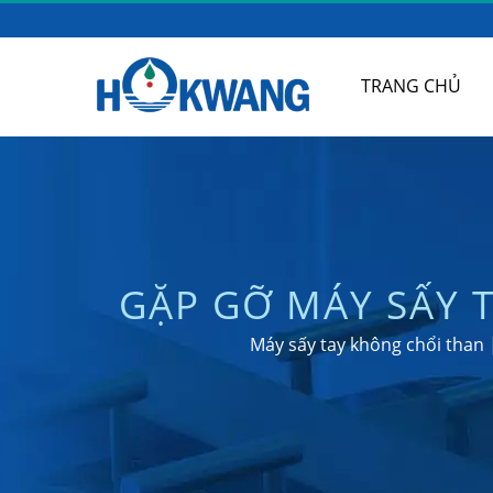
TRANG CHỦ
GẶP GỠ MÁY SẤY 
CẦU CÓ GHẾ NG
Máy sấy tay không chổi than