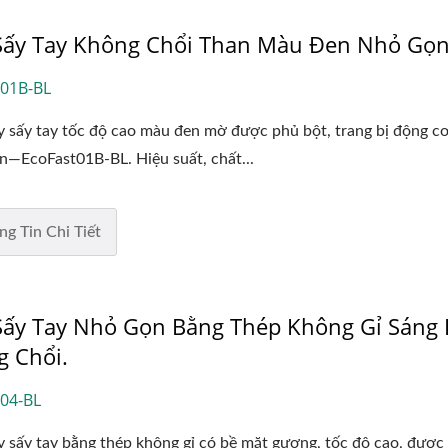
Sấy Tay Không Chổi Than Màu Đen Nhỏ Gọ
t01B-BL
 sấy tay tốc độ cao màu đen mờ được phủ bột, trang bị động c
n—EcoFast01B-BL. Hiệu suất, chất...
ng Tin Chi Tiết
ấy Tay Nhỏ Gọn Bằng Thép Không Gỉ Sáng 
 Chổi.
04-BL
sấy tay bằng thép không gỉ có bề mặt gương, tốc độ cao, được 