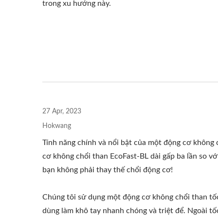
trong xu hướng này.
Máy Sấy Tay Tốc Độ Cao
Máy 
EcoHygiene
27 Apr, 2023
Hokwang
Tính năng chính và nổi bật của một động cơ không c
cơ không chổi than EcoFast-BL dài gấp ba lần so với
bạn không phải thay thế chổi động cơ!
Chúng tôi sử dụng một động cơ không chổi than tố
dùng làm khô tay nhanh chóng và triệt để. Ngoài t