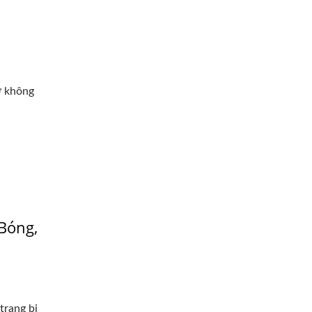
n
ơ không
Bóng,
trang bị