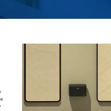
i
ng
u