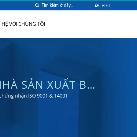
VIỆT
N HỆ VỚI CHÚNG TÔI
NHÀ SẢN XUẤT BỒN
Ừ XA | HOKWANG
 chứng nhận ISO 9001 & 14001