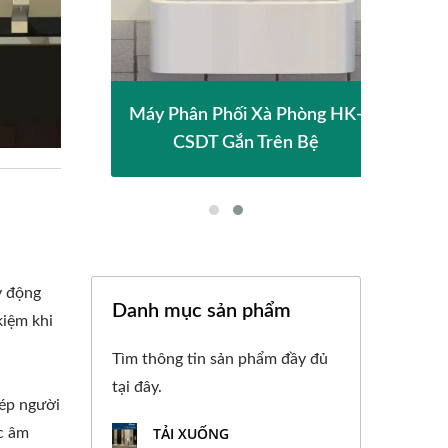
Cao
Máy Phân Phối Xà Phòng HK-
Má
CSDT Gắn Trên Bệ
y động
Danh mục sản phẩm
kiệm khi
Tìm thông tin sản phẩm đầy đủ
tại đây.
hép người
TẢI XUỐNG
c âm