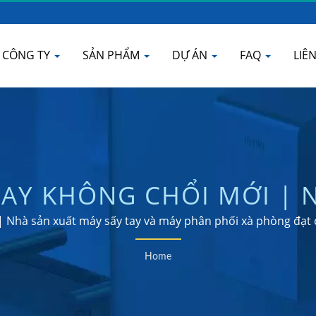
CÔNG TY
SẢN PHẨM
DỰ ÁN
FAQ
LIÊ
TAY KHÔNG CHỔI MỚI | 
ỒI SƯỞI ĐIỀU KHIỂN T
 | Nhà sản xuất máy sấy tay và máy phân phối xà phòng đạt
Home