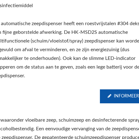
sinfectiemiddel
 automatische zeepdispenser heeft een roestvrijstalen #304 dek
n fijne geborstelde afwerking. De HK-MSD2S automatische
ltifunctionele (schuim/vloeistof/spray) zeepdispenser kan word
gevuld om afval te verminderen, en ze zijn energiezuinig (dus
makkelijker te onderhouden). Ook kan de slimme LED-indicator
pperen om de status aan te geven, zoals een lege batterij voor d
epdispenser.
INFORMEER
waaronder vloeibare zeep, schuimzeep en desinfecterende spray
n alcoholbestendig. Een eenvoudige vervanging van de zeepdispens
e zeepdispenser. De gepatenteerde schuimzeepdispenser produce