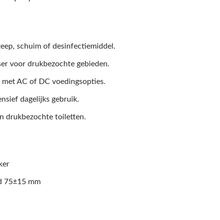
eep, schuim of desinfectiemiddel.
ser voor drukbezochte gebieden.
 met AC of DC voedingsopties.
sief dagelijks gebruik.
n drukbezochte toiletten.
ker
ard 75±15 mm