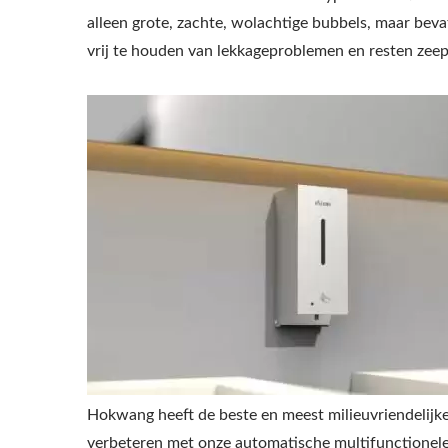
alleen grote, zachte, wolachtige bubbels, maar be
vrij te houden van lekkageproblemen en resten zeep
Hokwang heeft de beste en meest milieuvriendelijk
verbeteren met onze automatische multifunctionele