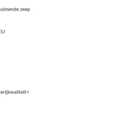
-CSDT Top-Opgevulde
EcoHygiene
chuimende zeep
Zeepdispenser
Hogesnelheidshanddr
 EU
erijkwaliteit>