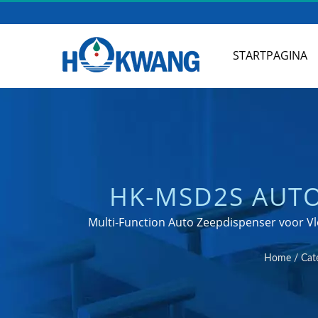
STARTPAGINA
HK-MSD2S AUTO
KEUKEN- EN BAD
Multi-Function Auto Zeepdispenser voor Vl
Home
/
Cat