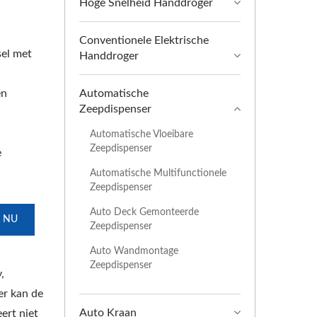
Hoge Snelheid Handdroger
Conventionele Elektrische
sel met
Handdroger
en
Automatische
Zeepdispenser
Automatische Vloeibare
Zeepdispenser
e
Automatische Multifunctionele
Zeepdispenser
Auto Deck Gemonteerde
 NU
Zeepdispenser
Auto Wandmontage
Zeepdispenser
,
er kan de
Auto Kraan
ert niet