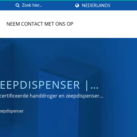
NEDERLANDS
NEEM CONTACT MET ONS OP
EEPDISPENSER |
IKANT | HOKWANG
ecertificeerde handdroger en zeepdispenser
eepdispenser