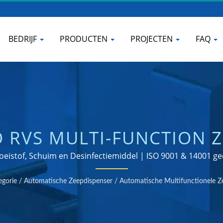
BEDRIJF
PRODUCTEN
PROJECTEN
FAQ
 RVS MULTI-FUNCTION Z
KAMERWATERKRAAN FABR
oeistof, Schuim en Desinfectiemiddel | ISO 9001 & 14001 g
fabrikant
egorie
/
Automatische Zeepdispenser
/
Automatische Multifunctionele Z