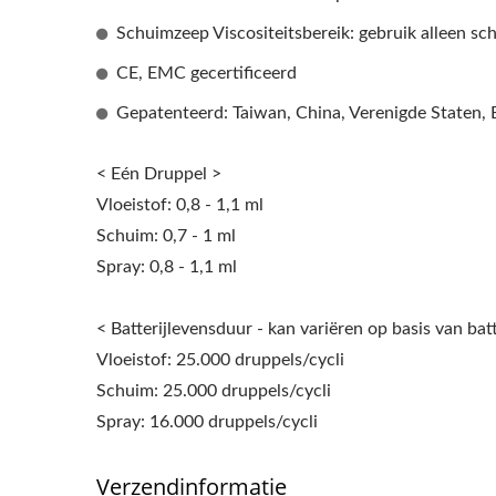
EcoHygiene
HK
Schuimzeep Viscositeitsbereik: gebruik alleen s
Hogesnelheidshanddroger
CE, EMC gecertificeerd
Gepatenteerd: Taiwan, China, Verenigde Staten,
< Eén Druppel >
Vloeistof: 0,8 - 1,1 ml
Schuim: 0,7 - 1 ml
Spray: 0,8 - 1,1 ml
< Batterijlevensduur - kan variëren op basis van batt
Vloeistof: 25.000 druppels/cycli
Schuim: 25.000 druppels/cycli
Spray: 16.000 druppels/cycli
Verzendinformatie