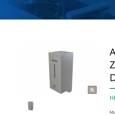
A
Z
D
H
Mu