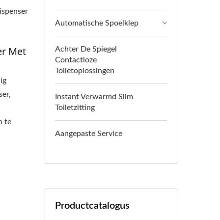
ispenser
Automatische Spoelklep
er Met
Achter De Spiegel
Contactloze
Toiletoplossingen
ig
er,
Instant Verwarmd Slim
Toiletzitting
n te
Aangepaste Service
Productcatalogus