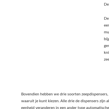
De
De
ee
mu
bij
ge
kni
ze
Bovendien hebben we drie soorten zeepdispensers, 
waaruit je kunt kiezen. Alle drie de dispensers zij
eenheid veranderen in een ander type automatisch