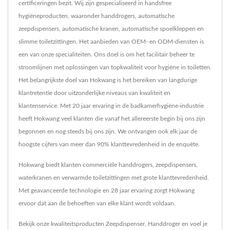
certificeringen bezit. Wij zijn gespecialiseerd in handsfree
hygiëneproducten, waaronder handdrogers, automatische
zeepdispensers, automatische kranen, automatische spoelkleppen en
slimme toiletzittingen. Het aanbieden van OEM- en ODM-diensten is
een van onze specialiteiten. Ons doel is om het facilitair beheer te
stroomlijnen met oplossingen van topkwaliteit voor hygiëne in toiletten.
Het belangrijkste doel van Hokwang is het bereiken van langdurige
klantretentie door uitzonderlijke niveaus van kwaliteit en
klantenservice. Met 20 jaar ervaring in de badkamerhygiëne-industrie
heeft Hokwang veel klanten die vanaf het allereerste begin bij ons zijn
begonnen en nog steeds bij ons zijn. We ontvangen ook elk jaar de
hoogste cijfers van meer dan 90% klanttevredenheid in de enquête.
Hokwang biedt klanten commerciële handdrogers, zeepdispensers,
waterkranen en verwarmde toiletzittingen met grote klanttevredenheid.
Met geavanceerde technologie en 28 jaar ervaring zorgt Hokwang
ervoor dat aan de behoeften van elke klant wordt voldaan.
Bekijk onze kwaliteitsproducten
Zeepdispenser
,
Handdroger
en voel je