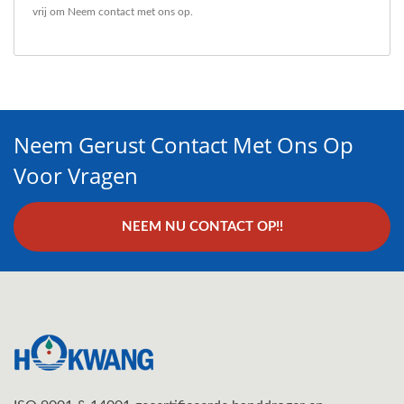
vrij om
Neem contact met ons op
.
Neem Gerust Contact Met Ons Op
Voor Vragen
NEEM NU CONTACT OP!!