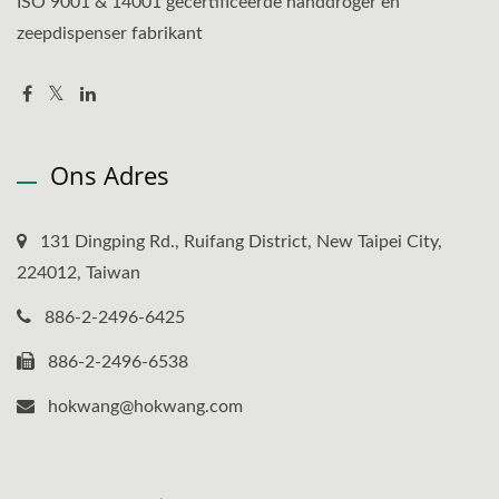
ISO 9001 & 14001 gecertificeerde handdroger en
zeepdispenser fabrikant
Ons Adres
131 Dingping Rd., Ruifang District, New Taipei City,
224012, Taiwan
886-2-2496-6425
886-2-2496-6538
hokwang@hokwang.com