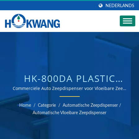
NEDERLANDS
HK-800DA PLASTIC
AUTO VLOEIBARE
Commerciële Auto Zeepdispenser voor Vloeibare Zeep,
Desinfectiemiddel en Detergent | ISO 9001 & 14001
ZEEPDISPENSER |
gecertificeerde handdroger en zeepdispenser fabrikant
Home
/
Categorie
/
Automatische Zeepdispenser
/
KEUKEN- EN
Automatische Vloeibare Zeepdispenser
BADKAMERWATERKRAAN