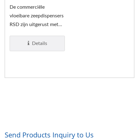
De commerciële
vloeibare zeepdispensers
RSD zijn uitgerust met
een zeepbuis die stabiel
en gemakkelijk...
Details