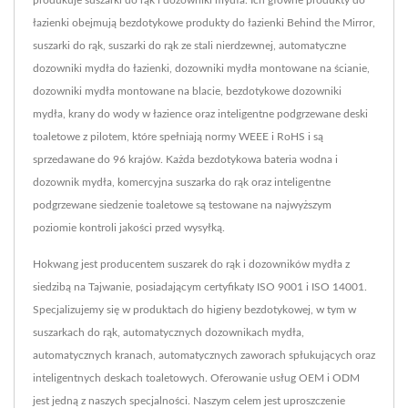
produkuje suszarki do rąk i dozowniki mydła. Ich główne produkty do
łazienki obejmują bezdotykowe produkty do łazienki Behind the Mirror,
suszarki do rąk, suszarki do rąk ze stali nierdzewnej, automatyczne
dozowniki mydła do łazienki, dozowniki mydła montowane na ścianie,
dozowniki mydła montowane na blacie, bezdotykowe dozowniki
mydła, krany do wody w łazience oraz inteligentne podgrzewane deski
toaletowe z pilotem, które spełniają normy WEEE i RoHS i są
sprzedawane do 96 krajów. Każda bezdotykowa bateria wodna i
dozownik mydła, komercyjna suszarka do rąk oraz inteligentne
podgrzewane siedzenie toaletowe są testowane na najwyższym
poziomie kontroli jakości przed wysyłką.
Hokwang jest producentem suszarek do rąk i dozowników mydła z
siedzibą na Tajwanie, posiadającym certyfikaty ISO 9001 i ISO 14001.
Specjalizujemy się w produktach do higieny bezdotykowej, w tym w
suszarkach do rąk, automatycznych dozownikach mydła,
automatycznych kranach, automatycznych zaworach spłukujących oraz
inteligentnych deskach toaletowych. Oferowanie usług OEM i ODM
jest jedną z naszych specjalności. Naszym celem jest uproszczenie