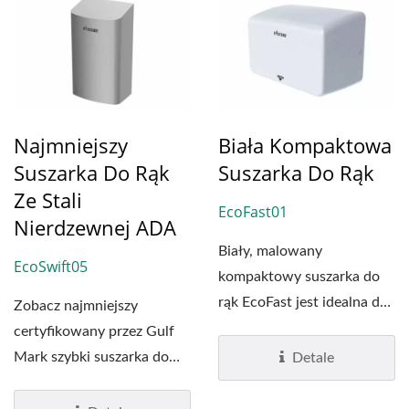
Najmniejszy
Biała Kompaktowa
Suszarka Do Rąk
Suszarka Do Rąk
Ze Stali
EcoFast01
Nierdzewnej ADA
Biały, malowany
EcoSwift05
kompaktowy suszarka do
rąk EcoFast jest idealna do
Zobacz najmniejszy
wszystkich łazienek....
certyfikowany przez Gulf
Mark szybki suszarka do
Detale
rąk na rynku, wykonana...