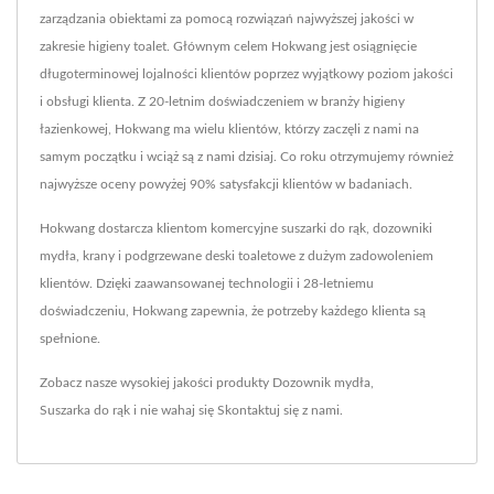
zarządzania obiektami za pomocą rozwiązań najwyższej jakości w
zakresie higieny toalet. Głównym celem Hokwang jest osiągnięcie
długoterminowej lojalności klientów poprzez wyjątkowy poziom jakości
i obsługi klienta. Z 20-letnim doświadczeniem w branży higieny
łazienkowej, Hokwang ma wielu klientów, którzy zaczęli z nami na
samym początku i wciąż są z nami dzisiaj. Co roku otrzymujemy również
najwyższe oceny powyżej 90% satysfakcji klientów w badaniach.
Hokwang dostarcza klientom komercyjne suszarki do rąk, dozowniki
mydła, krany i podgrzewane deski toaletowe z dużym zadowoleniem
klientów. Dzięki zaawansowanej technologii i 28-letniemu
doświadczeniu, Hokwang zapewnia, że potrzeby każdego klienta są
spełnione.
Zobacz nasze wysokiej jakości produkty
Dozownik mydła
,
Suszarka do rąk
i nie wahaj się
Skontaktuj się z nami
.