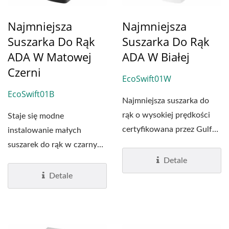
Najmniejsza
Najmniejsza
Suszarka Do Rąk
Suszarka Do Rąk
ADA W Matowej
ADA W Białej
Czerni
EcoSwift01W
EcoSwift01B
Najmniejsza suszarka do
rąk o wysokiej prędkości
Staje się modne
certyfikowana przez Gulf
instalowanie małych
Mark w białym...
suszarek do rąk w czarnym
kolorze, aby stworzyć
Detale
nowoczesny...
Detale