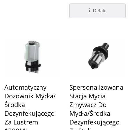
mydła (pianka/płyn/spray) i
dostosowaliśmy...
Detale
Automatyczny
Spersonalizowana
Dozownik Mydła/
Stacja Mycia
Środka
Zmywacz Do
Dezynfekującego
Mydła/Środka
Za Lustrem
Dezynfekującego