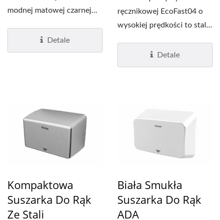
modnej matowej czarnej
ręcznikowej EcoFast04 o
obudowie staje...
wysokiej prędkości to stal
nierdzewna...
Detale
Detale
Kompaktowa
Biała Smukła
Suszarka Do Rąk
Suszarka Do Rąk
Ze Stali
ADA