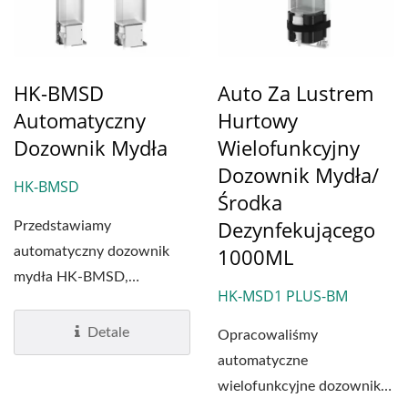
HK-BMSD
Auto Za Lustrem
Automatyczny
Hurtowy
Dozownik Mydła
Wielofunkcyjny
Dozownik Mydła/
HK-BMSD
Środka
Dezynfekującego
Przedstawiamy
1000ML
automatyczny dozownik
mydła HK-BMSD,
HK-MSD1 PLUS-BM
zaawansowane rozwiązanie
montowane za lustrem,...
Detale
Opracowaliśmy
automatyczne
wielofunkcyjne dozowniki