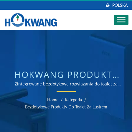
POLSKA
HOKWANG PRODUKTY
HIGIENICZNE
Zintegrowane bezdotykowe rozwiązania do toalet za
lustrem / producent suszarek do rąk i dozowników
BEZDOTYKOWE ZA
mydła z certyfikatem ISO 9001 i 14001
Home
/
Kategoria
/
LUSTREM |
Bezdotykowe Produkty Do Toalet Za Lustrem
PRODUCENT