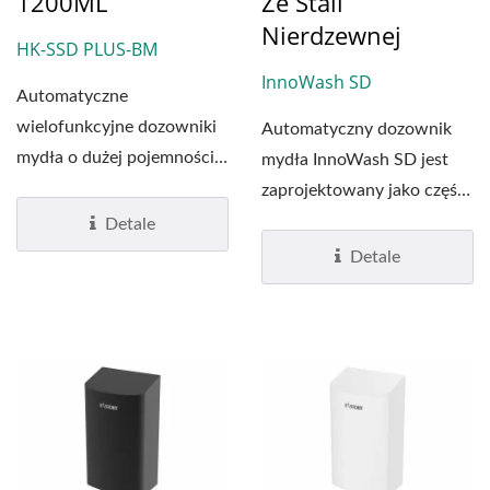
1200ML
Ze Stali
Nierdzewnej
HK-SSD PLUS-BM
InnoWash SD
Automatyczne
wielofunkcyjne dozowniki
Automatyczny dozownik
mydła o dużej pojemności
mydła InnoWash SD jest
(1 200 ml) zostały
zaprojektowany jako część
zaprojektowane...
zestawu automatycznej...
Detale
Detale