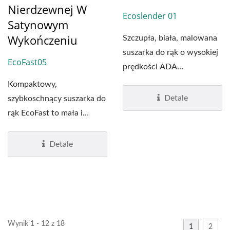
Nierdzewnej W
Ecoslender 01
Satynowym
Wykończeniu
Szczupła, biała, malowana
suszarka do rąk o wysokiej
EcoFast05
prędkości ADA
EcoSlender01 jest
Kompaktowy,
odpowiednia...
Detale
szybkoschnący suszarka do
rąk EcoFast to mała i
ekonomiczna suszarka o
wysokiej...
Detale
Wynik 1 - 12 z 18
1
2