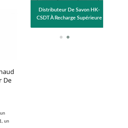
de
Distributeur De Savon HK-
S
e
CSDT À Recharge Supérieure
Chaud
r De
 un
1, un