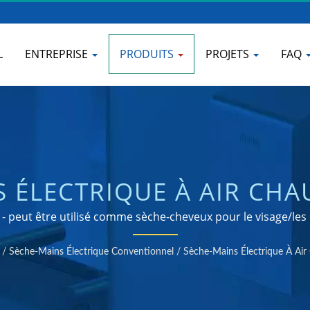
L
ENTREPRISE
PRODUITS
PROJETS
FAQ
 ÉLECTRIQUE À AIR CHA
E DISTRIBUTEURS DE SA
- peut être utilisé comme sèche-cheveux pour le visage/le
distributeurs de savon certifiés ISO 9001 et 14001
INOXYDABLE | HOKWAN
/
Sèche-Mains Électrique Conventionnel
/
Sèche-Mains Électrique À A