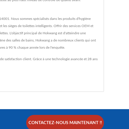
 testé au plus haut niveau de contrôle de qualité avant
O 14001. Nous sommes spécialisés dans les produits d'hygiène
es sièges de toilettes intelligents. Offrir des services OEM et
lettes. L'objectif principal de Hokwang est d'atteindre une
ygiène des salles de bains, Hokwang a de nombreux clients qui ont
ures à 90 % chaque année lors de l'enquête.
de satisfaction client. Grâce à une technologie avancée et 28 ans
CONTACTEZ-NOUS MAINTENANT !!