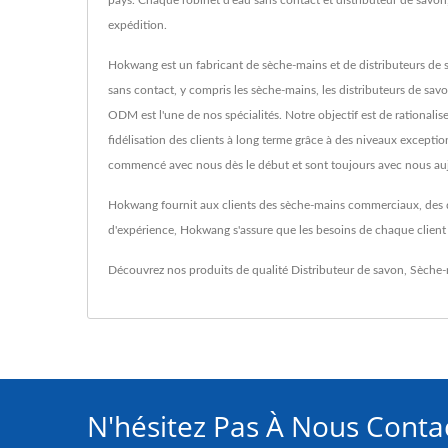
pays. Chaque robinet d'eau sans contact et distributeur de savon,
expédition.
Hokwang est un fabricant de sèche-mains et de distributeurs de s
sans contact, y compris les sèche-mains, les distributeurs de savo
ODM est l'une de nos spécialités. Notre objectif est de rationalise
fidélisation des clients à long terme grâce à des niveaux exceptio
commencé avec nous dès le début et sont toujours avec nous aujo
Hokwang fournit aux clients des sèche-mains commerciaux, des dis
d'expérience, Hokwang s'assure que les besoins de chaque client s
Découvrez nos produits de qualité
Distributeur de savon
,
Sèche-
N'hésitez Pas À Nous Cont