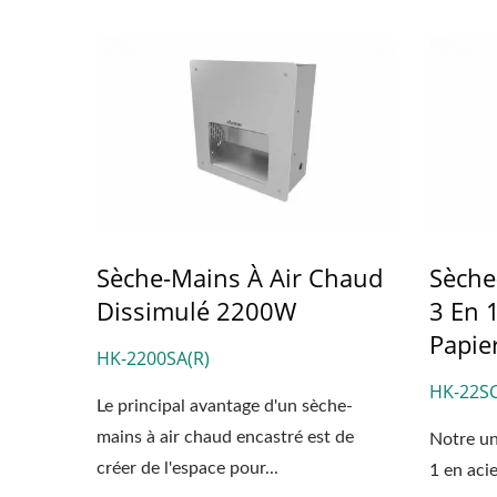
Sèche-Mains À Grande
Dis
Vitesse EcoHygiene
CSDT
Sèche-Mains À Air Chaud
Sèche
Dissimulé 2200W
3 En 
Papie
HK-2200SA(R)
HK-22SC
Le principal avantage d'un sèche-
mains à air chaud encastré est de
Notre un
créer de l'espace pour...
1 en aci