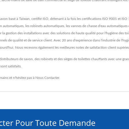
 sèche-mains de salle de bain commercial et siège de toilette chauffant intelligent est
avon basé à Taïwan, certifié ISO, détenant à la fois les certifications ISO 9001 et IS
n automatiques, les robinets automatiques, les vannes de chasse d'eau automatiques et l
r la gestion des installations avec des solutions de haute qualité pour l'hygiène des toi
nnels de qualité et de service client. Avec 20 ans d'expérience dans l'industrie de l'h
urd'hui. Nous recevons également les meilleures notes de satisfaction client supérie
tributeurs de savon, des robinets et des sièges de toilettes chauffants avec une gran
ont satisfaits.
mains
et n'hésitez pas à
Nous Contacter
.
acter Pour Toute Demande