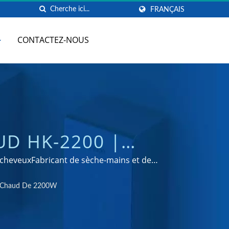
FRANÇAIS
CONTACTEZ-NOUS
UD HK-2200 |
VON EN ACIER
s cheveuxFabricant de sèche-mains et de
G
ir Chaud De 2200W