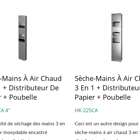
tributeur De Savon HK-
Sèche-Mains À Gran
 À Recharge Supérieure
Vitesse EcoHygien
-Mains À Air Chaud
Sèche-Mains À Air 
1 + Distributeur De
3 En 1 + Distributeu
r + Poubelle
Papier + Poubelle
A 4"
HK-22SCA
ité de séchage des mains 3 en
Ceci est un autre design pour
er inoxydable encastré
sèche-mains à air chaud 3 en 