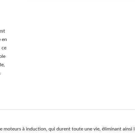
est
e en
, ce
ble
le,
s
 moteurs à induction, qui durent toute une vie, éliminant ainsi 