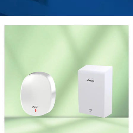
EFFICACE | FABRICANT
DE SIÈGES DE
TOILETTES
CHAUFFANTS À
TÉLÉCOMMANDE |
HOKWANG