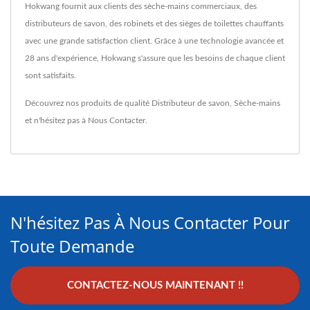
Hokwang fournit aux clients des sèche-mains commerciaux, des
distributeurs de savon, des robinets et des sièges de toilettes chauffants
avec une grande satisfaction client. Grâce à une technologie avancée et
28 ans d'expérience, Hokwang s'assure que les besoins de chaque client
sont satisfaits.
Découvrez nos produits de qualité
Distributeur de savon
,
Sèche-mains
et n'hésitez pas à
Nous Contacter
.
N'hésitez Pas À Nous Contacter Pour
Toute Demande
CONTACTEZ-NOUS MAINTENANT !!