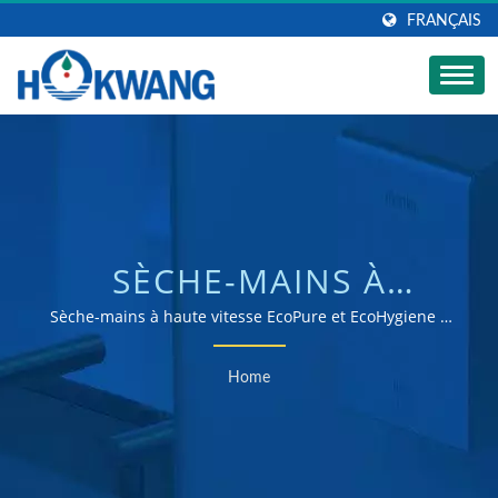
FRANÇAIS
SÈCHE-MAINS À
BRANCHER – SOLUTION
Sèche-mains à haute vitesse EcoPure et EcoHygiene |
Fabricant de sèche-mains et de distributeurs de savon
DE SÈCHE-MAINS À
certifié ISO 9001 & 14001
Home
HAUTE VITESSE
INTELLIGENTE ET