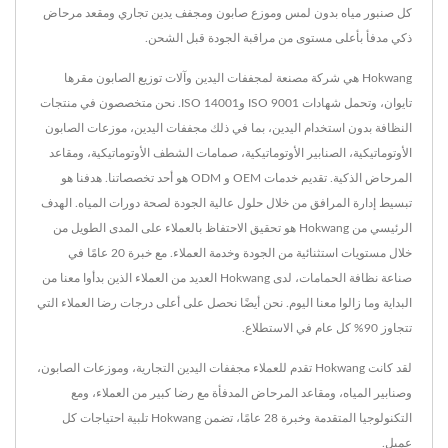
كل صنبور مياه بدون لمس وموزع صابون ومجفف يدين تجاري ومقعد مرحاض
ذكي مدفأ بأعلى مستوى من مراقبة الجودة قبل الشحن.
Hokwang هي شركة مصنعة لمجففات اليدين وآلات توزيع الصابون مقرها
تايوان، وتحمل شهادات ISO 9001 وISO 14001. نحن متخصصون في منتجات
النظافة بدون استخدام اليدين، بما في ذلك مجففات اليدين، موزعات الصابون
الأوتوماتيكية، الصنابير الأوتوماتيكية، صمامات الشطف الأوتوماتيكية، ومقاعد
المرحاض الذكية. تقديم خدمات OEM و ODM هو أحد تخصصاتنا. هدفنا هو
تبسيط إدارة المرافق من خلال حلول عالية الجودة لصحة دورات المياه. الهدف
الرئيسي من Hokwang هو تحقيق الاحتفاظ بالعملاء على المدى الطويل من
خلال مستويات استثنائية من الجودة وخدمة العملاء. مع خبرة 20 عامًا في
صناعة نظافة الحمامات، لدى Hokwang العديد من العملاء الذين بدأوا معنا من
البداية وما زالوا معنا اليوم. نحن أيضًا نحصل على أعلى درجات رضا العملاء التي
تتجاوز 90% كل عام في الاستطلاع.
لقد كانت Hokwang تقدم للعملاء مجففات اليدين التجارية، وموزعات الصابون،
وصنابير المياه، ومقاعد المرحاض المدفأة مع رضا كبير من العملاء، ومع
التكنولوجيا المتقدمة وخبرة 28 عامًا، تضمن Hokwang تلبية احتياجات كل
عميل.