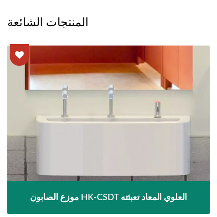
المنتجات الشائعة
موزع الصابون HK-CSDT العلوي المعاد تعبئته