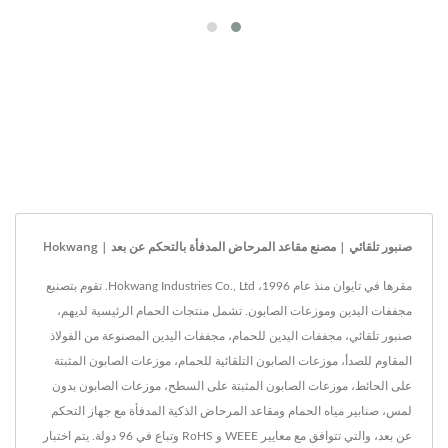
صنبور تلقائي | مصنع مقاعد المرحاض المدفأة بالتحكم عن بعد | Hokwang
مقرها في تايوان منذ عام 1996، Hokwang Industries Co., Ltd. تقوم بتصنيع
مجففات اليدين وموزعات الصابون. تشمل منتجات الحمام الرئيسية لديهم،
صنبور تلقائي، مجففات اليدين للحمام، مجففات اليدين المصنوعة من الفولاذ
المقاوم للصدأ، موزعات الصابون التلقائية للحمام، موزعات الصابون المثبتة
على الحائط، موزعات الصابون المثبتة على السطح، موزعات الصابون بدون
لمس، صنابير مياه الحمام ومقاعد المرحاض الذكية المدفأة مع جهاز التحكم
عن بعد، والتي تتوافق مع معايير WEEE و RoHS وتباع في 96 دولة. يتم اختبار