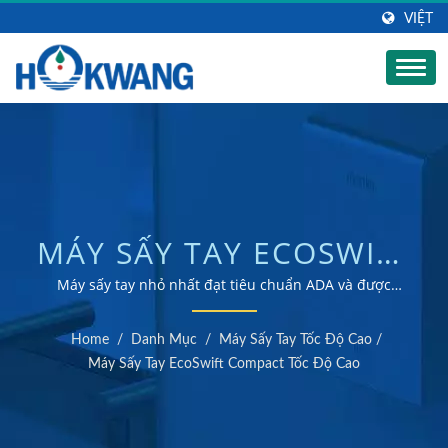
VIỆT
MÁY SẤY TAY ECOSWIFT
TỐC ĐỘ CAO| NHÀ SẢN
Máy sấy tay nhỏ nhất đạt tiêu chuẩn ADA và được
chứng nhận G-Mark - Lý tưởng cho các thông số và lắp
XUẤT MÁY PHÂN PHỐI
đặt phía sau gương/ Nhà sản xuất máy sấy tay và máy
Home
/
Danh Mục
/
Máy Sấy Tay Tốc Độ Cao
/
phân phối xà phòng được chứng nhận ISO 9001 &
XÀ PHÒNG BẰNG THÉP
Máy Sấy Tay EcoSwift Compact Tốc Độ Cao
14001
KHÔNG GỈ | HOKWANG