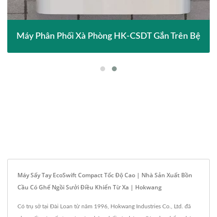
Máy Phân Phối Xà Phòng HK-CSDT Gắn Trên Bệ
Máy Sấy Tay EcoSwift Compact Tốc Độ Cao | Nhà Sản Xuất Bồn
Cầu Có Ghế Ngồi Sưởi Điều Khiển Từ Xa | Hokwang
Có trụ sở tại Đài Loan từ năm 1996, Hokwang Industries Co., Ltd. đã