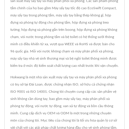
sản xuất máy sấy tay và máy phân phối xà phòng. Các sản phẩm phòng
tắm chính của họ bao gồm Máy sấy tay tốc độ cao EcoSwift Compact,
máy sấy tay trong phòng tắm, máy sấy tay bằng thép không gỉ, hộp
đựng xà phòng tự động cho phòng tắm, hộp đựng xà phòng treo
tường, hộp đựng xà phòng gắn trên boong, hộp đựng xà phòng không
chạm, vòi nước trong phòng tắm và bệ toilet có hệ thống sưởi thông
minh có điều khiển từ xa, vượt qua WEEE và RoHS và được bán cho
96 quốc gia. Mỗi vòi nước không chạm và máy phân phối xà phòng,
máy sấy tay nhà vệ sinh thương mại và bệ ngồi toilet thông minh được
kiểm tra ở mức độ kiểm soát chất lượng cao nhất trước khi vận chuyển.
Hokwang là một nhà sản xuất máy sấy tay và máy phân phối xà phòng
có trụ sở tại Đài Loan, được chứng nhận ISO, sở hữu cả chứng nhận
ISO 9001 và ISO 14001. Chúng tôi chuyên cung cấp các sản phẩm vệ
sinh không cần dùng tay, bao gồm máy sấy tay, máy phân phối xà
phòng tự động, vòi nước tự động, van xả tự động và bồn cầu thông
minh. Cung cấp dịch vụ OEM và ODM là một trong những chuyên
môn của chúng tôi. Mục tiêu của chúng tôi là tối ưu hóa quản lý cơ sở
vật chất với các giải pháp chất lượng hàng đầu cho vệ sinh phòng tắm.