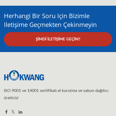
Herhangi Bir Soru Için Bizimle
Iletişime Geçmekten Çekinmeyin
ŞIMDI İLETIŞIME GEÇIN!!
ISO 9001 ve 14001 sertifikalı el kurutma ve sabun dağıtıcı
üreticisi