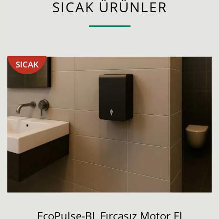
SICAK ÜRÜNLER
SICAK
EcoPulse-BL Fırçasız Motor El