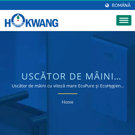
ROMÂNĂ
USCĂTOR DE MÂINI
PLUG-IN – SOLUȚIE
Uscător de mâini cu viteză mare EcoPure și EcoHygiene
| Producător de uscătoare de mâini și dozatoare de
INTELIGENTĂ ȘI
săpun certificat ISO 9001 & 14001
Home
EFICIENTĂ PENTRU
USCĂTOR DE MÂINI CU