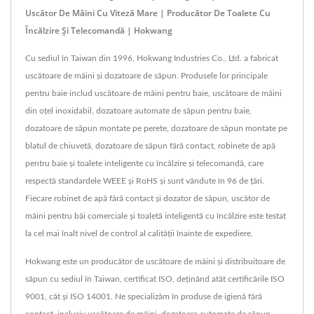
Uscător De Mâini Cu Viteză Mare | Producător De Toalete Cu
Încălzire Și Telecomandă | Hokwang
Cu sediul în Taiwan din 1996, Hokwang Industries Co., Ltd. a fabricat
uscătoare de mâini și dozatoare de săpun. Produsele lor principale
pentru baie includ uscătoare de mâini pentru baie, uscătoare de mâini
din oțel inoxidabil, dozatoare automate de săpun pentru baie,
dozatoare de săpun montate pe perete, dozatoare de săpun montate pe
blatul de chiuvetă, dozatoare de săpun fără contact, robinete de apă
pentru baie și toalete inteligente cu încălzire și telecomandă, care
respectă standardele WEEE și RoHS și sunt vândute în 96 de țări.
Fiecare robinet de apă fără contact și dozator de săpun, uscător de
mâini pentru băi comerciale și toaletă inteligentă cu încălzire este testat
la cel mai înalt nivel de control al calității înainte de expediere.
Hokwang este un producător de uscătoare de mâini și distribuitoare de
săpun cu sediul în Taiwan, certificat ISO, deținând atât certificările ISO
9001, cât și ISO 14001. Ne specializăm în produse de igienă fără
contact, inclusiv uscătoare de mâini, dozatoare automate de săpun,