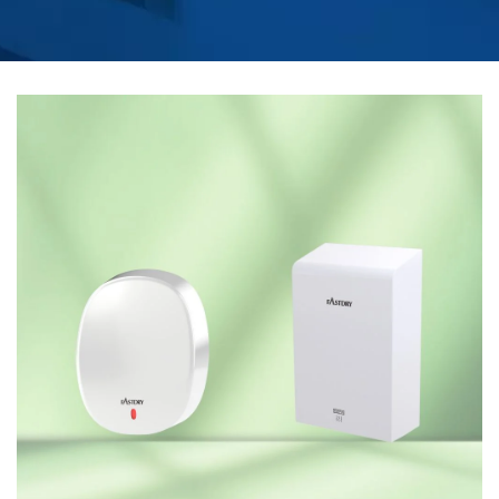
VITEZĂ MARE |
PRODUCĂTOR DE
CAPAC DE TOALETĂ
ÎNCĂLZIT CU
TELECOMANDĂ |
HOKWANG