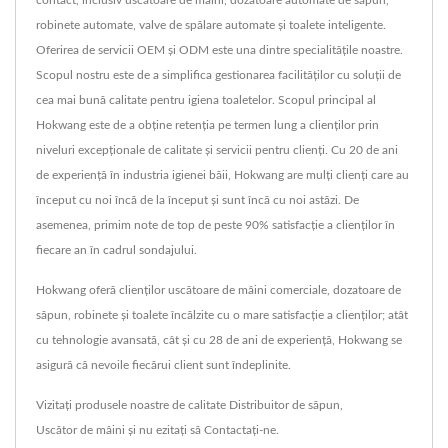
robinete automate, valve de spălare automate și toalete inteligente.
Oferirea de servicii OEM și ODM este una dintre specialitățile noastre.
Scopul nostru este de a simplifica gestionarea facilităților cu soluții de
cea mai bună calitate pentru igiena toaletelor. Scopul principal al
Hokwang este de a obține retenția pe termen lung a clienților prin
niveluri excepționale de calitate și servicii pentru clienți. Cu 20 de ani
de experiență în industria igienei băii, Hokwang are mulți clienți care au
început cu noi încă de la început și sunt încă cu noi astăzi. De
asemenea, primim note de top de peste 90% satisfacție a clienților în
fiecare an în cadrul sondajului.
Hokwang oferă clienților uscătoare de mâini comerciale, dozatoare de
săpun, robinete și toalete încălzite cu o mare satisfacție a clienților; atât
cu tehnologie avansată, cât și cu 28 de ani de experiență, Hokwang se
asigură că nevoile fiecărui client sunt îndeplinite.
Vizitați produsele noastre de calitate
Distribuitor de săpun
,
Uscător de mâini
și nu ezitați să
Contactați-ne
.