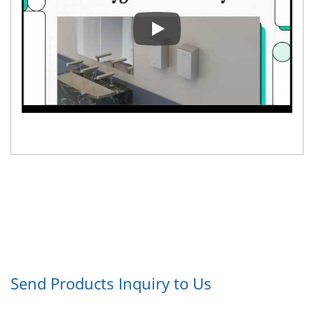
Uscător de mâini EcoHygiene plu