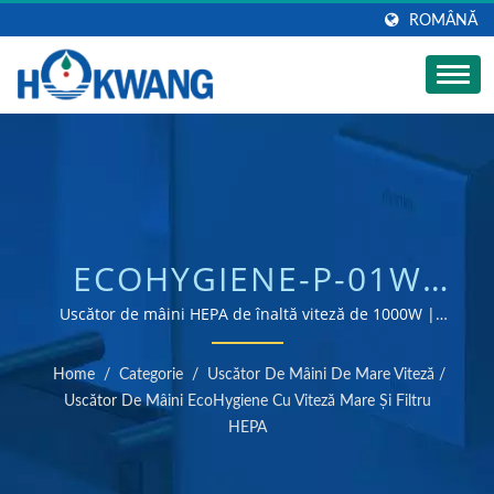
ROMÂNĂ
ECOHYGIENE-P-01W
USCĂTOR DE MÂINI
Uscător de mâini HEPA de înaltă viteză de 1000W |
Producător de uscătoare de mâini și dozatoare de
IGIENIC ALB CONFORM
săpun certificat ISO 9001 & 14001
Home
/
Categorie
/
Uscător De Mâini De Mare Viteză
/
ADA | PRODUCĂTOR
Uscător De Mâini EcoHygiene Cu Viteză Mare Și Filtru
HEPA
DE ROBINETE PENTRU