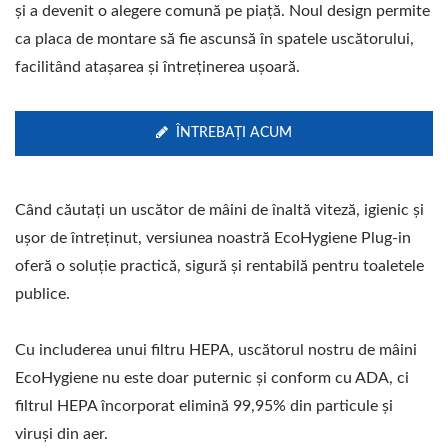
și a devenit o alegere comună pe piață. Noul design permite
ca placa de montare să fie ascunsă în spatele uscătorului,
facilitând atașarea și întreținerea ușoară.
ÎNTREBAȚI ACUM
Când căutați un uscător de mâini de înaltă viteză, igienic și
ușor de întreținut, versiunea noastră EcoHygiene Plug-in
oferă o soluție practică, sigură și rentabilă pentru toaletele
publice.
Cu includerea unui filtru HEPA, uscătorul nostru de mâini
EcoHygiene nu este doar puternic și conform cu ADA, ci
filtrul HEPA încorporat elimină 99,95% din particule și
viruși din aer.