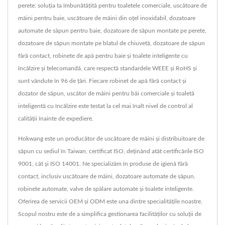
perete: soluția ta îmbunătățită pentru toaletele comerciale, uscătoare de
mâini pentru baie, uscătoare de mâini din oțel inoxidabil, dozatoare
automate de săpun pentru baie, dozatoare de săpun montate pe perete,
dozatoare de săpun montate pe blatul de chiuvetă, dozatoare de săpun
fără contact, robinete de apă pentru baie și toalete inteligente cu
încălzire și telecomandă, care respectă standardele WEEE și RoHS și
sunt vândute în 96 de țări. Fiecare robinet de apă fără contact și
dozator de săpun, uscător de mâini pentru băi comerciale și toaletă
inteligentă cu încălzire este testat la cel mai înalt nivel de control al
calității înainte de expediere.
Hokwang este un producător de uscătoare de mâini și distribuitoare de
săpun cu sediul în Taiwan, certificat ISO, deținând atât certificările ISO
9001, cât și ISO 14001. Ne specializăm în produse de igienă fără
contact, inclusiv uscătoare de mâini, dozatoare automate de săpun,
robinete automate, valve de spălare automate și toalete inteligente.
Oferirea de servicii OEM și ODM este una dintre specialitățile noastre.
Scopul nostru este de a simplifica gestionarea facilităților cu soluții de