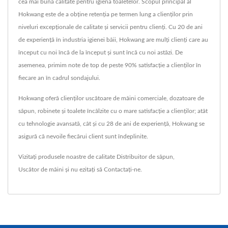
cea mai bună calitate pentru igiena toaletelor. Scopul principal al
Hokwang este de a obține retenția pe termen lung a clienților prin
niveluri excepționale de calitate și servicii pentru clienți. Cu 20 de ani
de experiență în industria igienei băii, Hokwang are mulți clienți care au
început cu noi încă de la început și sunt încă cu noi astăzi. De
asemenea, primim note de top de peste 90% satisfacție a clienților în
fiecare an în cadrul sondajului.
Hokwang oferă clienților uscătoare de mâini comerciale, dozatoare de
săpun, robinete și toalete încălzite cu o mare satisfacție a clienților; atât
cu tehnologie avansată, cât și cu 28 de ani de experiență, Hokwang se
asigură că nevoile fiecărui client sunt îndeplinite.
Vizitați produsele noastre de calitate
Distribuitor de săpun
,
Uscător de mâini
și nu ezitați să
Contactați-ne
.