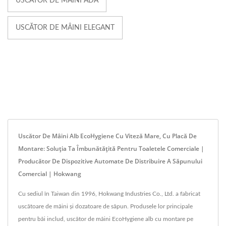
USCĂTOR DE MÂINI ADA
USCĂTOR DE MÂINI ELEGANT
Uscător De Mâini Alb EcoHygiene Cu Viteză Mare, Cu Placă De
Montare: Soluția Ta Îmbunătățită Pentru Toaletele Comerciale |
Producător De Dispozitive Automate De Distribuire A Săpunului
Comercial | Hokwang
Cu sediul în Taiwan din 1996, Hokwang Industries Co., Ltd. a fabricat
uscătoare de mâini și dozatoare de săpun. Produsele lor principale
pentru băi includ, uscător de mâini EcoHygiene alb cu montare pe