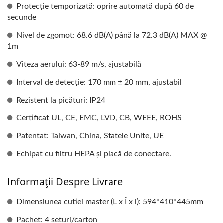
Protecție temporizată: oprire automată după 60 de
secunde
Nivel de zgomot: 68.6 dB(A) până la 72.3 dB(A) MAX @
1m
Viteza aerului: 63-89 m/s, ajustabilă
Interval de detecție: 170 mm ± 20 mm, ajustabil
Rezistent la picături: IP24
Certificat UL, CE, EMC, LVD, CB, WEEE, ROHS
Patentat: Taiwan, China, Statele Unite, UE
Echipat cu filtru HEPA și placă de conectare.
Informații Despre Livrare
Dimensiunea cutiei master (L x Î x l): 594*410*445mm
Pachet: 4 seturi/carton