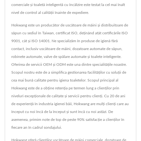
comerciale și toaletă inteligentă cu încălzire este testat la cel mai înalt
nivel de control al calității înainte de expediere.
Hokwang este un producător de uscătoare de mâini și distribuitoare de
săpun cu sediul în Taiwan, certificat ISO, deținând atât certificările ISO
9001, cât și ISO 14001. Ne specializăm în produse de igienă fără
contact, inclusiv uscătoare de mâini, dozatoare automate de săpun,
robinete automate, valve de spălare automate și toalete inteligente.
Oferirea de servicii OEM și ODM este una dintre specialitățile noastre.
Scopul nostru este de a simplifica gestionarea facilităților cu soluții de
cea mai bună calitate pentru igiena toaletelor. Scopul principal al
Hokwang este de a obține retenția pe termen lung a clienților prin
niveluri excepționale de calitate și servicii pentru clienți. Cu 20 de ani
de experiență în industria igienei băii, Hokwang are mulți clienți care au
început cu noi încă de la început și sunt încă cu noi astăzi. De
asemenea, primim note de top de peste 90% satisfacție a clienților în
fiecare an în cadrul sondajului.
Hokwang oferă clienților uscătoare de mâini comerciale, dozatoare de