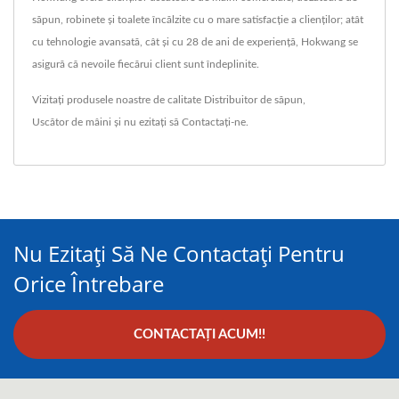
săpun, robinete și toalete încălzite cu o mare satisfacție a clienților; atât
cu tehnologie avansată, cât și cu 28 de ani de experiență, Hokwang se
asigură că nevoile fiecărui client sunt îndeplinite.
Vizitați produsele noastre de calitate
Distribuitor de săpun
,
Uscător de mâini
și nu ezitați să
Contactați-ne
.
Nu Ezitați Să Ne Contactați Pentru
Orice Întrebare
CONTACTAȚI ACUM!!