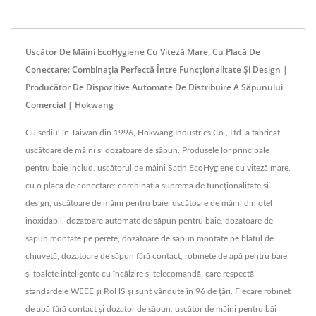
Uscător De Mâini EcoHygiene Cu Viteză Mare, Cu Placă De
Conectare: Combinația Perfectă Între Funcționalitate Și Design |
Producător De Dispozitive Automate De Distribuire A Săpunului
Comercial | Hokwang
Cu sediul în Taiwan din 1996, Hokwang Industries Co., Ltd. a fabricat
uscătoare de mâini și dozatoare de săpun. Produsele lor principale
pentru baie includ, uscătorul de mâini Satin EcoHygiene cu viteză mare,
cu o placă de conectare: combinația supremă de funcționalitate și
design, uscătoare de mâini pentru baie, uscătoare de mâini din oțel
inoxidabil, dozatoare automate de săpun pentru baie, dozatoare de
săpun montate pe perete, dozatoare de săpun montate pe blatul de
chiuvetă, dozatoare de săpun fără contact, robinete de apă pentru baie
și toalete inteligente cu încălzire și telecomandă, care respectă
standardele WEEE și RoHS și sunt vândute în 96 de țări. Fiecare robinet
de apă fără contact și dozator de săpun, uscător de mâini pentru băi