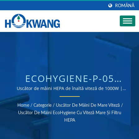
ROMÂNĂ
ECOHYGIENE-P-05
USCĂTOR DE MÂINI ALB
Uscător de mâini HEPA de înaltă viteză de 1000W |
Producător de uscătoare de mâini și dozatoare de
IGIENIC CONFORM ADA
săpun certificat ISO 9001 & 14001
Home
/
Categorie
/
Uscător De Mâini De Mare Viteză
/
| PRODUCĂTOR DE
Uscător De Mâini EcoHygiene Cu Viteză Mare Și Filtru
HEPA
ROBINETE PENTRU