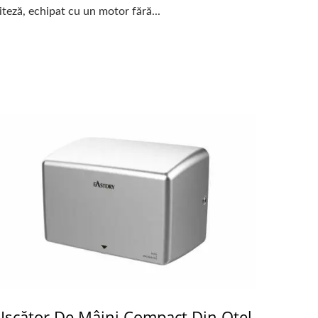
iteză, echipat cu un motor fără...
Uscător De Mâini Compact Din Oțel