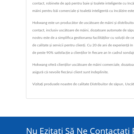
contact, robinete de apă pentru baie și toalete inteligente cu în
mâini pentru băi comerciale și toaletă inteligentă cu încălzire este 
Hokwang este un producător de uscătoare de mâini și distribuitoar
contact, inclusiv uscătoare de mâini, dozatoare automate de săpun
nostru este de a simplifica gestionarea facilităților cu soluții de
de calitate și servicii pentru clienți. Cu 20 de ani de experiență 
de peste 90% satisfacție a clienților în fiecare an în cadrul sondaj
Hokwang oferă clienților uscătoare de mâini comerciale, dozatoare 
asigură că nevoile fiecărui client sunt îndeplinite.
Vizitați produsele noastre de calitate
Distribuitor de săpun
,
Uscăt
Nu Ezitați Să Ne Contactați