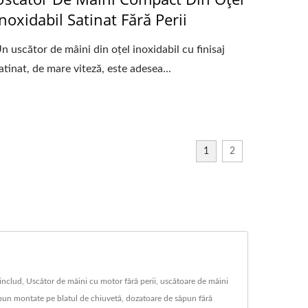
Inoxidabil Satinat Fără Perii
n uscător de mâini din oțel inoxidabil cu finisaj
atinat, de mare viteză, este adesea...
1
2
nclud, Uscător de mâini cu motor fără perii, uscătoare de mâini
pun montate pe blatul de chiuvetă, dozatoare de săpun fără