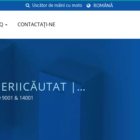
ROMÂNĂ
AQ
CONTACTAȚI-NE
ERIICĂUTAT |
RE DE SĂPUN
SO 9001 & 14001