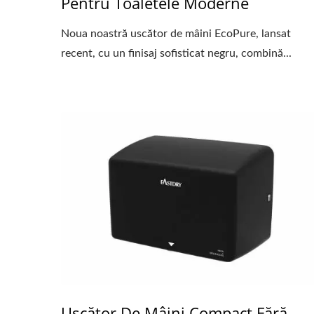
Pentru Toaletele Moderne
Noua noastră uscător de mâini EcoPure, lansat
recent, cu un finisaj sofisticat negru, combină...
Uscător De Mâini Compact Fără