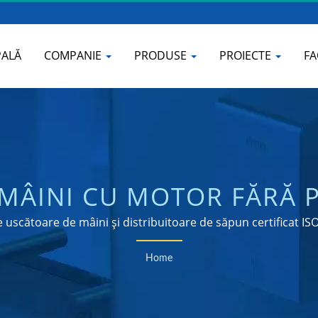
PALĂ
COMPANIE
PRODUSE
PROIECTE
F
MÂINI CU MOTOR FĂRĂ P
 AUTOMAT DE DOZATOA
uscătoare de mâini și distribuitoare de săpun certificat I
COMERCIAL | HOKWANG
Home