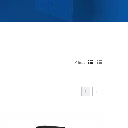
Afişa:
1
2