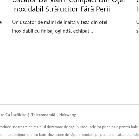
Inoxidabil Strălucitor Fără Perii
e
Un uscător de mâini de înaltă viteză din oțel
U
inoxidabil cu finisaj oglindă, echipat...
s
lete Cu Încălzire Și Telecomandă | Hokwang
oduce uscătoare de mâini și dozatoare de săpun.Produsele lor principale pentru baie i
automate de săpun pentru baie, dozatoare de săpun montate pe perete, dozatoare de să