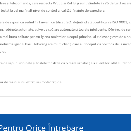
călzire și telecomandă, care respectă WEEE și RoHS și sunt vândute în 96 de țări.Fiecar
testat la cel mai înalt nivel de control al calității înainte de expediere.
e de săpun cu sediul în Taiwan, certificat ISO, deținând atât certificările ISO 9001, 
, robinete automate, valve de spălare automate și toalete inteligente. Oferirea de ser
 cea mai bună calitate pentru igiena toaletelor. Scopul principal al Hokwang este de a ob
în industria igienei băii, Hokwang are mulți clienți care au început cu noi încă de la în
ului.
de săpun, robinete și toalete încălzite cu o mare satisfacție a clienților; atât cu teh
or de mâini
și nu ezitați să
Contactați-ne
.
 Pentru Orice Întrebare