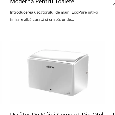
Modernă Pentru Toalete
v
Introducerea uscătorului de mâini EcoPure într-o
finisare albă curată și crispă, unde...
Uscător De Mâini Compact Din Oțel