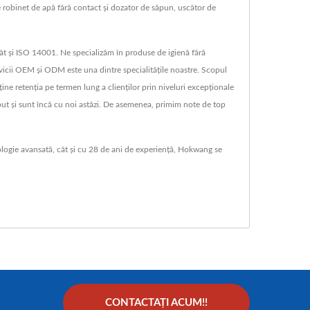
e robinet de apă fără contact și dozator de săpun, uscător de
cât și ISO 14001. Ne specializăm în produse de igienă fără
vicii OEM și ODM este una dintre specialitățile noastre. Scopul
ține retenția pe termen lung a clienților prin niveluri excepționale
ceput și sunt încă cu noi astăzi. De asemenea, primim note de top
nologie avansată, cât și cu 28 de ani de experiență, Hokwang se
CONTACTAȚI ACUM!!