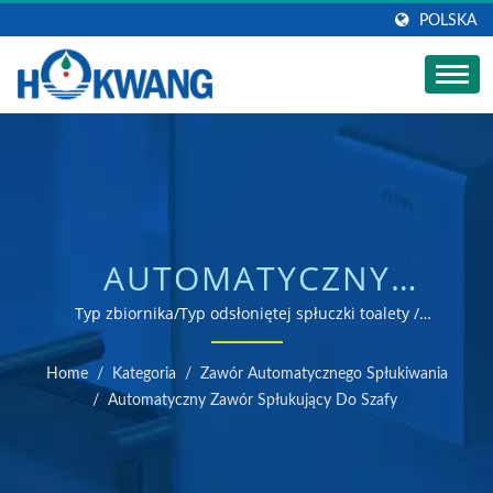
POLSKA
AUTOMATYCZNY
ZAWÓR SPŁUKUJĄCY
Typ zbiornika/Typ odsłoniętej spłuczki toalety /
producent suszarek do rąk i dozowników mydła z
DO SZAFY |
certyfikatem ISO 9001 i 14001
Home
/
Kategoria
/
Zawór Automatycznego Spłukiwania
PRODUCENT
/
Automatyczny Zawór Spłukujący Do Szafy
DOZOWNIKÓW MYDŁA