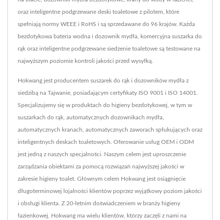
oraz inteligentne podgrzewane deski toaletowe z pilotem, które
spełniają normy WEEE i RoHS i są sprzedawane do 96 krajów. Każda
bezdotykowa bateria wodna i dozownik mydła, komercyjna suszarka do
rąk oraz inteligentne podgrzewane siedzenie toaletowe są testowane na
najwyższym poziomie kontroli jakości przed wysyłką.
Hokwang jest producentem suszarek do rąk i dozowników mydła z
siedzibą na Tajwanie, posiadającym certyfikaty ISO 9001 i ISO 14001.
Specjalizujemy się w produktach do higieny bezdotykowej, w tym w
suszarkach do rąk, automatycznych dozownikach mydła,
automatycznych kranach, automatycznych zaworach spłukujących oraz
inteligentnych deskach toaletowych. Oferowanie usług OEM i ODM
jest jedną z naszych specjalności. Naszym celem jest uproszczenie
zarządzania obiektami za pomocą rozwiązań najwyższej jakości w
zakresie higieny toalet. Głównym celem Hokwang jest osiągnięcie
długoterminowej lojalności klientów poprzez wyjątkowy poziom jakości
i obsługi klienta. Z 20-letnim doświadczeniem w branży higieny
łazienkowej, Hokwang ma wielu klientów, którzy zaczęli z nami na