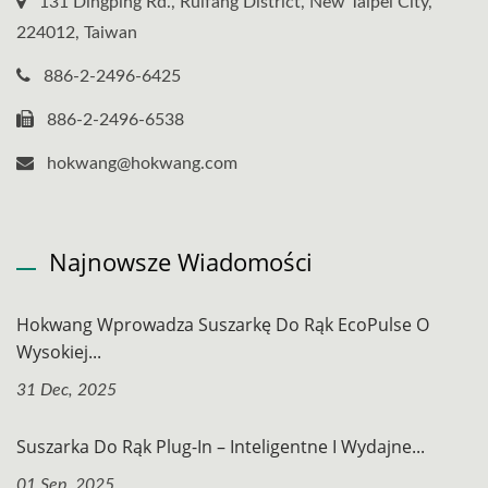
131 Dingping Rd., Ruifang District, New Taipei City,
224012, Taiwan
886-2-2496-6425
886-2-2496-6538
hokwang@hokwang.com
Najnowsze Wiadomości
Hokwang Wprowadza Suszarkę Do Rąk EcoPulse O
Wysokiej...
31 Dec, 2025
Suszarka Do Rąk Plug-In – Inteligentne I Wydajne...
01 Sep, 2025