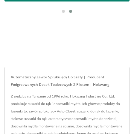
Automatyczny Zawór Spłukujący Do Szafy | Producent
Podgrzewanych Desek Toaletowych Z Pilotem | Hokwang
Z siedzibą na Tajwanie od 1996 roku, Hokwang Industries Co., Ltd.
produkuje suszarki do rąk i dozowniki mydła. Ich główne produkty do
łazienki to: zawór spłukujący Auto Closet, suszarki do rąk do łazienki,
stalowe suszarki do rąk, automatyczne dozowniki mydła do łazienki,
dozowniki mydła montowane na ścianie, dozowniki mydła montowane
na blacie, dozowniki mydła bezdotykowe, krany do wody w łazience