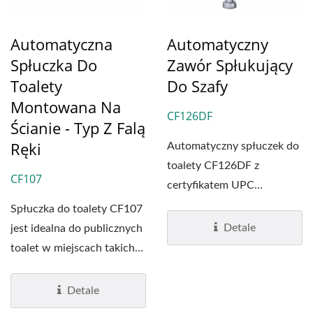
Automatyczna
Automatyczny
Spłuczka Do
Zawór Spłukujący
Toalety
Do Szafy
Montowana Na
CF126DF
Ścianie - Typ Z Falą
Ręki
Automatyczny spłuczek do
toalety CF126DF z
CF107
certyfikatem UPC
wykonany jest z
Spłuczka do toalety CF107
odlewanego mosiądzu...
Detale
jest idealna do publicznych
toalet w miejscach takich
jak centra...
Detale