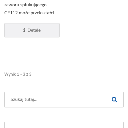
zaworu spłukującego
CF112 może przekształcić
ręczny zawór spłukujący...
Detale
Wynik 1 - 3 z 3