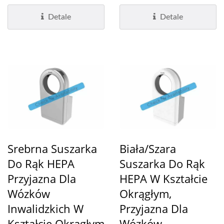
Zaprojektowaliśmy go
dla wózków...
tak,...
Detale
Detale
Srebrna Suszarka
Biała/szara
Do Rąk HEPA
Suszarka Do Rąk
Przyjazna Dla
HEPA W Kształcie
Wózków
Okrągłym,
Inwalidzkich W
Przyjazna Dla
Kształcie Okrągłym
Wózków