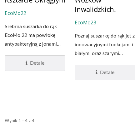
Inwalidzkich.
EcoMo22
EcoMo23
Srebrna suszarka do rąk
EcoMo 22 ma powłokę
Poznaj suszarkę do rąk jet z
antybakteryjną z jonami
innowacyjnymi funkcjami i
srebra w obudowie....
białymi oraz szarymi
wzorami: EcoMo...
Detale
Detale
Wynik 1 - 4 z 4