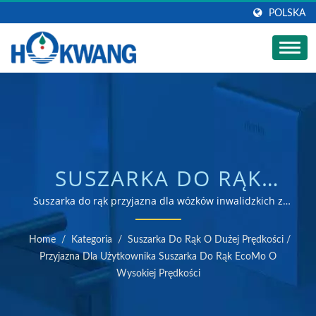
POLSKA
SUSZARKA DO RĄK
ECOMO O WYSOKIEJ
Suszarka do rąk przyjazna dla wózków inwalidzkich z
super filtrem HEPA i opatentowaną ceramiczną
PRĘDKOŚCI |
podkładką / producent suszarek do rąk i dozowników
Home
/
Kategoria
/
Suszarka Do Rąk O Dużej Prędkości
/
mydła z certyfikatem ISO 9001 i 14001
PRODUCENT
Przyjazna Dla Użytkownika Suszarka Do Rąk EcoMo O
Wysokiej Prędkości
DOZOWNIKÓW MYDŁA