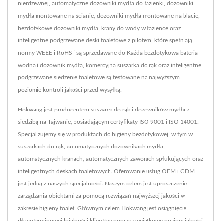
nierdzewnej, automatyczne dozowniki mydła do łazienki, dozowniki
mydła montowane na ścianie, dozowniki mydła montowane na blacie,
bezdotykowe dozowniki mydła, krany do wody w łazience oraz
inteligentne podgrzewane deski toaletowe z pilotem, które spełniają
normy WEEE i RoHS i są sprzedawane do Każda bezdotykowa bateria
wodna i dozownik mydła, komercyjna suszarka do rąk oraz inteligentne
podgrzewane siedzenie toaletowe są testowane na najwyższym
poziomie kontroli jakości przed wysyłką.
Hokwang jest producentem suszarek do rąk i dozowników mydła z
siedzibą na Tajwanie, posiadającym certyfikaty ISO 9001 i ISO 14001.
Specjalizujemy się w produktach do higieny bezdotykowej, w tym w
suszarkach do rąk, automatycznych dozownikach mydła,
automatycznych kranach, automatycznych zaworach spłukujących oraz
inteligentnych deskach toaletowych. Oferowanie usług OEM i ODM
jest jedną z naszych specjalności. Naszym celem jest uproszczenie
zarządzania obiektami za pomocą rozwiązań najwyższej jakości w
zakresie higieny toalet. Głównym celem Hokwang jest osiągnięcie
długoterminowej lojalności klientów poprzez wyjątkowy poziom jakości