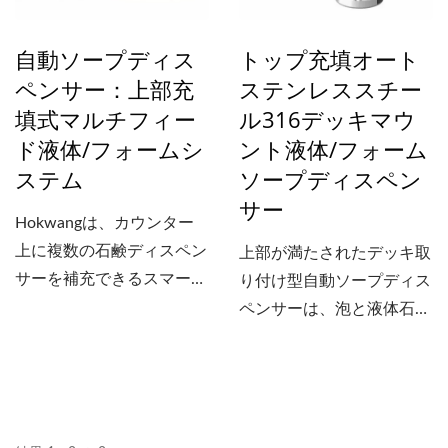
自動ソープディス
トップ充填オート
ペンサー：上部充
ステンレススチー
填式マルチフィー
ル316デッキマウ
ド液体/フォームシ
ント液体/フォーム
ステム
ソープディスペン
サー
Hokwangは、カウンター
上に複数の石鹸ディスペン
上部が満たされたデッキ取
サーを補充できるスマート
り付け型自動ソープディス
システムであるマルチフィ
ペンサーは、泡と液体石鹸
ード自動石鹸ディスペンサ
の補充にかかる時間と労力
ーシステムを提供します。
を節約します。...
さらに、上部充填ポートに
は、低石鹸および過充填保
護の表示LEDライトと音が