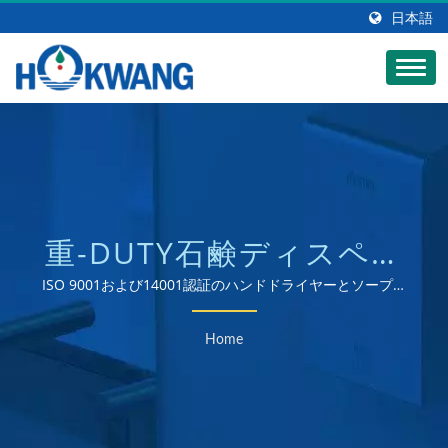
日本語
重-DUTY石鹸ディスペン
サー検索された | 自動商
ISO 9001および14001認証のハンドドライヤーとソープデ
ィスペンサーの製造業者
業用石鹸ディスペンサー
Home
製造業者 | HOKWANG