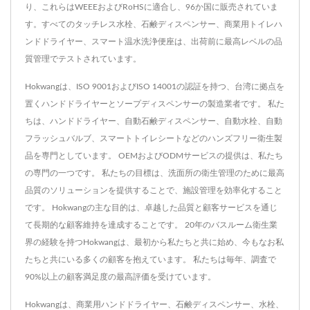
り、これらはWEEEおよびRoHSに適合し、96か国に販売されていま
す。すべてのタッチレス水栓、石鹸ディスペンサー、商業用トイレハ
ンドドライヤー、スマート温水洗浄便座は、出荷前に最高レベルの品
質管理でテストされています。
Hokwangは、ISO 9001およびISO 14001の認証を持つ、台湾に拠点を
置くハンドドライヤーとソープディスペンサーの製造業者です。 私た
ちは、ハンドドライヤー、自動石鹸ディスペンサー、自動水栓、自動
フラッシュバルブ、スマートトイレシートなどのハンズフリー衛生製
品を専門としています。 OEMおよびODMサービスの提供は、私たち
の専門の一つです。 私たちの目標は、洗面所の衛生管理のために最高
品質のソリューションを提供することで、施設管理を効率化すること
です。 Hokwangの主な目的は、卓越した品質と顧客サービスを通じ
て長期的な顧客維持を達成することです。 20年のバスルーム衛生業
界の経験を持つHokwangは、最初から私たちと共に始め、今もなお私
たちと共にいる多くの顧客を抱えています。 私たちは毎年、調査で
90%以上の顧客満足度の最高評価を受けています。
Hokwangは、商業用ハンドドライヤー、石鹸ディスペンサー、水栓、