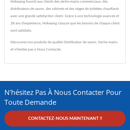
Hokwang fournit aux clients des sèche-mains commerciaux, des
distributeurs de savon, des robinets et des sièges de toilettes chauffants
avec une grande satisfaction client. Grâce à une technologie avancée et
28 ans d'expérience, Hokwang s'assure que les besoins de chaque client
sont satisfaits.
Découvrez nos produits de qualité
Distributeur de savon
,
Sèche-mains
et n'hésitez pas à
Nous Contacter
.
N'hésitez Pas À Nous Contacter Pour
Toute Demande
CONTACTEZ-NOUS MAINTENANT !!