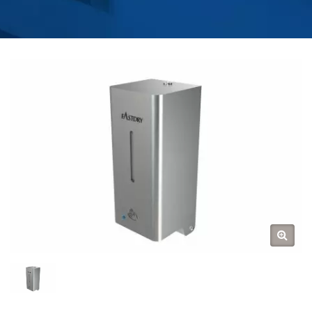
| FABRICANT DE
ROBINETS D'EAU POUR
CUISINE ET SALLE DE
BAIN | HOKWANG