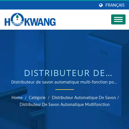
FRANÇAIS
DISTRIBUTEUR DE
SAVON MULTI-
Distributeur de savon automatique multi-fonction pour
liquide, mousse et désinfectant | Fabricant de sèche-
FONCTION EN ACIER
mains et de distributeurs de savon certifié ISO 9001 &
Home
/
Catégorie
/
Distributeur Automatique De Savon
/
14001
INOXYDABLE HK-MSD2R
Distributeur De Savon Automatique Multifonction
AVEC BORDS ARRONDIS