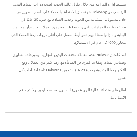
تبسيط إدارة المرافق من خلال حلول عالية الجودة لصحة دورات المياه. الهدف
الرئيسي من Hokwang هو تحقيق الاحتفاظ بالعملاء على المدى الطويل من
خلال مستويات استثنائية من الجودة وخدمة العملاء. مع خبرة 20 عامًا في
صناعة نظافة الحمامات، لدى Hokwang العديد من العملاء الذين بدأوا معنا من
البداية وما زالوا معنا اليوم. نحن أيضًا نحصل على أعلى درجات رضا العملاء التي
تتجاوز 90% كل عام في الاستطلاع.
لقد كانت Hokwang تقدم للعملاء مجففات اليدين التجارية، وموزعات الصابون،
وصنابير المياه، ومقاعد المرحاض المدفأة مع رضا كبير من العملاء، ومع
التكنولوجيا المتقدمة وخبرة 28 عامًا، تضمن Hokwang تلبية احتياجات كل
عميل.
اطلع على منتجاتنا عالية الجودة
موزع الصابون
,
مجفف اليدين
ولا تتردد في
الاتصال بنا
.