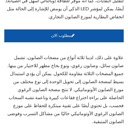
لتقليل النفايات، كما أنه موفر للطاقة (وبالتالي أسهل في الصيانة).
أيضًا، يمكن لمؤشر LED الذكي أن يومض للإشارة إلى الحالة مثل
انخفاض البطارية لموزع الصابون التجاري.
مطلوب الان
علاوة على ذلك، لدينا ثلاثة أنواع من مضخات الصابون، تشمل
صابون سائل، وصابون رغوي، ونوع بخاخ مطهر للاختيار من بينها.
جميع المضخات الثلاثة مقاومة للكحول. يمكن أن يؤدي استبدال
بسيط لمضخة الصابون إلى تحويل الوحدة إلى نوع مختلف من
موزع الصابون الأوتوماتيكي. لا تنتج مضخة الصابون الرغوي
الحاصلة على براءة اختراع فقاعات كبيرة وناعمة تشبه السحاب
فحسب، بل تحتوي أيضًا على تقنية مبتكرة للحفاظ على موزع
الصابون الرغوي الأوتوماتيكي خاليًا من مشاكل التسرب وفوضى
الصابون المتبقية.