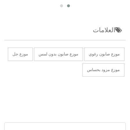
العلامات
موزع صابون رغوي
موزع صابون بدون لمس
موزع جل
موزع مزود بحساس