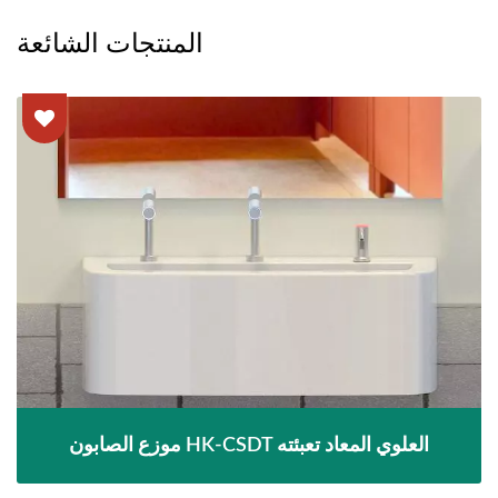
المنتجات الشائعة
موزع الصابون HK-CSDT العلوي المعاد تعبئته