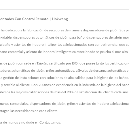
alentados Con Control Remoto | Hokwang
 ha dedicado a la fabricación de secadores de manos y dispensadores de jabón.Sus p
xidable, dispensadores automáticos de jabón para baño, dispensadores de jabón mon
para baño y asientos de inodoro inteligentes calefaccionados con control remoto, qu
ño comercial y asiento de inodoro inteligente calefaccionado se prueba al más alto n
s de jabón con sede en Taiwán, certificado por ISO, que posee tanto las certificac
sadores automáticos de jabón, grifos automáticos, válvulas de descarga automáticas 
la gestión de instalaciones con soluciones de alta calidad para la higiene de los baños
dad y servicio al cliente. Con 20 años de experiencia en la industria de la higiene de
ibimos las mejores calificaciones de más del 90% de satisfacción del cliente cada año 
nos comerciales, dispensadores de jabón, grifos y asientos de inodoro calefaccionad
fagan las necesidades de cada cliente.
or de manos
y no dude en
Contactarnos
.