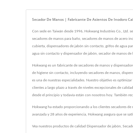
Secador De Manos | Fabricante De Asientos De Inodoro C
Con sede en Taiwán desde 1996, Hokwang Industries Co., Ltd. se
secadores de manos para baño, secadores de manos de acero ino
cubierta, dispensadores de jabón sin contacto, grifos de agua 
agua sin contacto y dispensador de jabón, secador de manos de ba
Hokwang es un fabricante de secadores de manos y dispensadore
de higiene sin contacto, incluyendo secadores de manos, dispen
es una de nuestras especialidades. Nuestro objetivo es optimizar 
clientes a largo plazo a través de niveles excepcionales de cali
desde el principio y todavía están con nosotros hoy. También rec
Hokwang ha estado proporcionando a los clientes secadores de ma
avanzada y 28 años de experiencia, Hokwang asegura que se satis
Vea nuestros productos de calidad
Dispensador de jabón
,
Secad