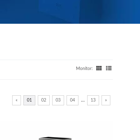
Monitor:
…
«
01
02
03
04
13
»