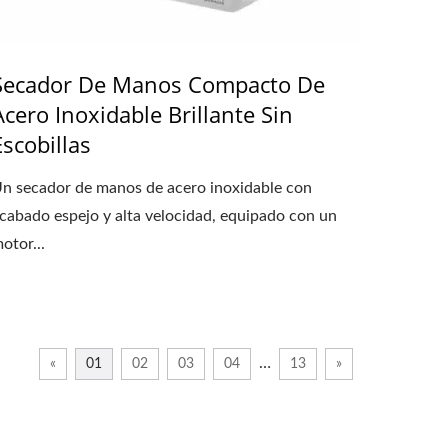
Secador De Manos Compacto De
Acero Inoxidable Brillante Sin
Escobillas
n secador de manos de acero inoxidable con
cabado espejo y alta velocidad, equipado con un
otor...
…
«
01
02
03
04
13
»