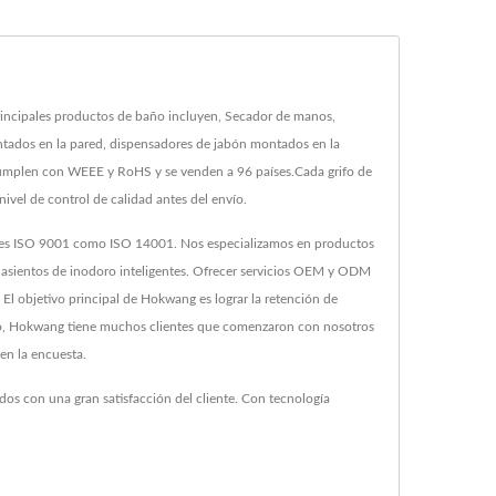
rincipales productos de baño incluyen, Secador de manos,
tados en la pared, dispensadores de jabón montados en la
e cumplen con WEEE y RoHS y se venden a 96 países.Cada grifo de
ivel de control de calidad antes del envío.
iones ISO 9001 como ISO 14001. Nos especializamos en productos
y asientos de inodoro inteligentes. Ofrecer servicios OEM y ODM
. El objetivo principal de Hokwang es lograr la retención de
l baño, Hokwang tiene muchos clientes que comenzaron con nosotros
en la encuesta.
os con una gran satisfacción del cliente. Con tecnología