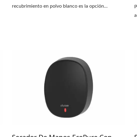
recubrimiento en polvo blanco es la opción...
P
a
Secador De Manos EcoPure Con