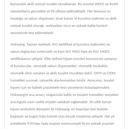
kumandalı akıllı ısıtmalı tuvalet oturaklarıdır. Bu ürünler WEEE ve RoHS
standartlarını geçmekte ve 96 ülkeye satılmaktadır. Her temassız su
musluğu ve sabun dispenseri, ticari banyo el kurutma makinesi ve akıllı
ısıtmalı tuvalet oturağı, sevkiyattan önce en yüksek kalite kontrol
seviyesinde test edilmektedir.
Hokwang, Tayvan merkezli, ISO sertifikalı el kurutma makineleri ve
sabun dağıtıcıları üreticisidir ve hem ISO 9001 hem de ISO 14001
sertifikalarına sahiptir. Eller serbest hijyen ürünleri konusunda uzmanız;
el kurutucular, otomatik sabun dispenserleri, otomatik musluklar,
otomatik sifon vanaları ve akıllı tuvalet oturakları dahil. OEM ve ODM
hizmetleri sunmak, uzmanlık alanlarımızdan biridir. Amacımız, tuvalet
hijyeni için en kaliteli çözümlerle tesis yönetimini kolaylaştırmaktır.
Hokwang'ın ana amacı, olağanüstü kalite ve müşteri hizmetleri seviyeleri
aracılığıyla uzun vadeli müşteri sadakati sağlamaktır. 20 yıllık banyo
hijyen endüstrisi deneyimi ile Hokwang, en başından beri bizimle
başlayan ve bugün hala bizimle olan birçok müşteriye sahiptir. Her yıl
anketlerde %90'dan fazla müşteri memnuniyeti ile en yüksek puanları