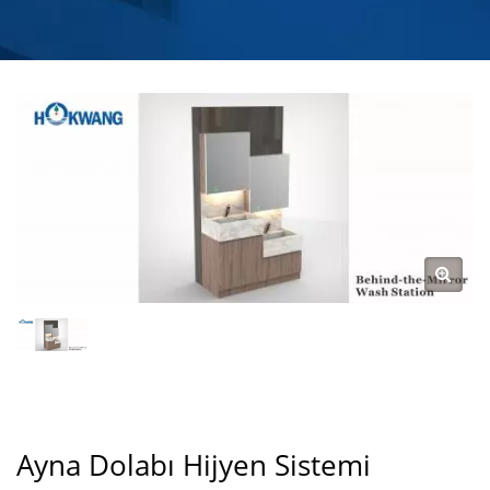
MAKINESI) | MUTFAK
VE BANYO SU
MUSLUĞU ÜRETICISI |
HOKWANG
Ayna Dolabı Hijyen Sistemi