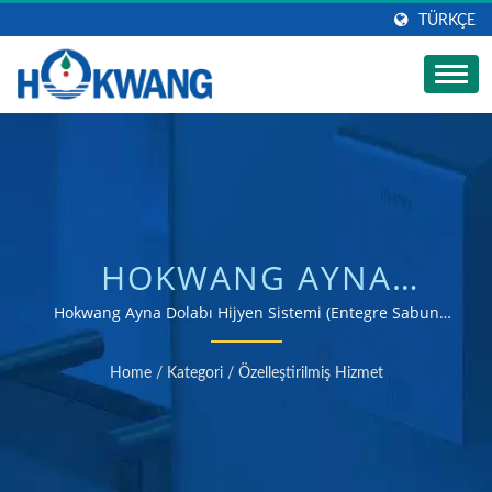
TÜRKÇE
HOKWANG AYNA
DOLABI HIJYEN SISTEMI
Hokwang Ayna Dolabı Hijyen Sistemi (Entegre Sabun
Dispenseri, Musluk ve El Kurutma Makinesi) | ISO 9001
(ENTEGRE SABUN
& 14001 sertifikalı el kurutma makinesi ve sabun
Home
/
Kategori
/
Özelleştirilmiş Hizmet
dispenseri üreticisi
DISPENSERI, MUSLUK
VE EL KURUTMA