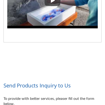
Aynalı Dolap Arkası El Yıkama İ