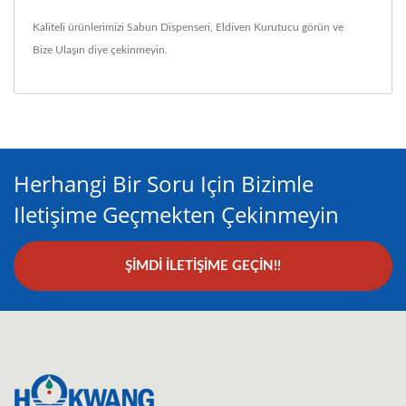
Kaliteli ürünlerimizi
Sabun Dispenseri
,
Eldiven Kurutucu
görün ve
Bize Ulaşın
diye çekinmeyin.
Herhangi Bir Soru Için Bizimle
Iletişime Geçmekten Çekinmeyin
ŞIMDI İLETIŞIME GEÇIN!!