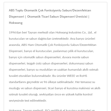
ABS Toplu Otomatik Çok Fonksiyonlu Sabun/Dezenfektan
Dispenseri | Otomatik Ticari Sabun Dispenseri Üreticisi |
Hokwang
1996'dan beri Tayvan merkezli olan Hokwang Industries Co., Ltd., el
kurutucuları ve sabun dağıtıcıları üretmektedir. Ana banyo ürünleri
arasında, ABS Ham Otomatik Çok Fonksiyonlu Sabun/Dezenfektan
Dispenseri, banyo el kurutucuları, paslanmaz çelik el kurutucuları,
banyo için otomatik sabun dispenserleri, duvara monte sabun
dispenserleri, tezgah üstü sabun dispenserleri, dokunmasız sabun
dispenserleri, banyo su muslukları ve uzaktan kumandalı akıllı ısıtmalı
tuvalet oturakları bulunmaktadır. Bu ürünler WEEE ve RoHS
standartlarını geçmekte ve 96 ülkeye satılmaktadır. Her temassız su
musluğu ve sabun dispenseri, ticari banyo el kurutma makinesi ve akıllı
ısıtmalı tuvalet oturağı, sevkiyattan önce en yüksek kalite kontrol
seviyesinde test edilmektedir.
Hokwang, Tayvan merkezli, ISO sertifikalı el kurutma makineleri ve