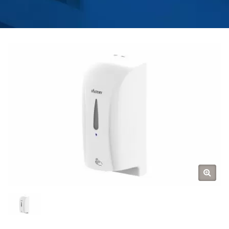
MUSLUĞU ÜRETICISI |
HOKWANG