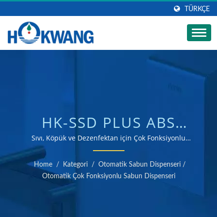
TÜRKÇE
HK-SSD PLUS ABS
TOPLU OTOMATIK ÇOK
Sıvı, Köpük ve Dezenfektan için Çok Fonksiyonlu
Otomatik Sabun Dispenseri | ISO 9001 & 14001
FONKSIYONLU SABUN
sertifikalı el kurutma makinesi ve sabun dispenseri
Home
/
Kategori
/
Otomatik Sabun Dispenseri
/
üreticisi
DISPENSERI (500ML) |
Otomatik Çok Fonksiyonlu Sabun Dispenseri
MUTFAK VE BANYO SU