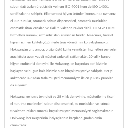
sabun dağıtıcıları üreticisidir ve hem ISO 9001 hem de ISO 14001
sertifikalarına sahiptir. Eller serbest hijyen ürünleri konusunda uzmanız;
el kurutucular, otomatik sabun dispenserleri, otomatik musluklar,
otomatik sifon vanaları ve akıllı tuvalet oturakları dahil. OEM ve ODM
hizmetleri sunmak, uzmanlık alanlarımızdan biridir. Amacımız, tuvalet
hijyeni için en kaliteli çözümlerle tesis yönetimini kolaylaştırmaktır.
Hokwang'ın ana amacı, olağanüstü kalite ve müşteri hizmetleri seviyeleri
aracılığıyla uzun vadeli müşteri sadakati sağlamaktır. 20 yıllık banyo
hijyen endüstrisi deneyimi ile Hokwang, en başından beri bizimle
başlayan ve bugün hala bizimle olan birçok müşteriye sahiptir. Her yıl
anketlerde %90'dan fazla müşteri memnuniyeti ile en yüksek puanları
da alıyoruz.
Hokwang, gelişmiş teknoloji ve 28 yıllık deneyimle, müşterilerine ticari
el kurutma makineleri, sabun dispenserleri, su muslukları ve ısıtmalı
tuvalet oturakları sunarak büyük müşteri memnuniyeti sağlamaktadır.
Hokwang, her müşterinin ihtiyaçlarının karşılandığından emin
olmaktadır.