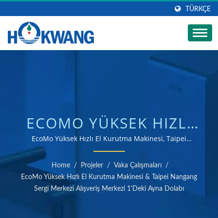
TÜRKÇE
ECOMO YÜKSEK HIZLI
EL KURUTMA MAKINESI,
EcoMo Yüksek Hızlı El Kurutma Makinesi, Taipei
Nangang Sergi Merkezinde | ISO 9001 ve 14001
TAIPEI NANGANG SERGI
sertifikalı el kurutma ve sabun dağıtıcı üreticisi
Home
/
Projeler
/
Vaka Çalışmaları
/
MERKEZINDE |
EcoMo Yüksek Hızlı El Kurutma Makinesi & Taipei Nangang
Sergi Merkezi Alışveriş Merkezi 1'deki Ayna Dolabı
OTOMATIK TICARI