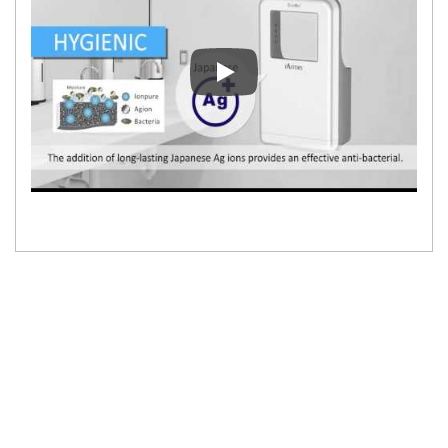
EcoMo: İnsan formu için hijyeni