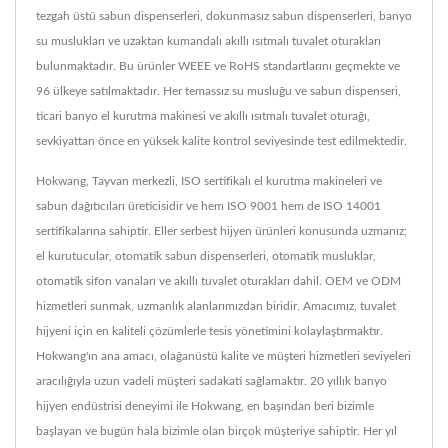
tezgah üstü sabun dispenserleri, dokunmasız sabun dispenserleri, banyo
su muslukları ve uzaktan kumandalı akıllı ısıtmalı tuvalet oturakları
bulunmaktadır. Bu ürünler WEEE ve RoHS standartlarını geçmekte ve
96 ülkeye satılmaktadır. Her temassız su musluğu ve sabun dispenseri,
ticari banyo el kurutma makinesi ve akıllı ısıtmalı tuvalet oturağı,
sevkiyattan önce en yüksek kalite kontrol seviyesinde test edilmektedir.
Hokwang, Tayvan merkezli, ISO sertifikalı el kurutma makineleri ve
sabun dağıtıcıları üreticisidir ve hem ISO 9001 hem de ISO 14001
sertifikalarına sahiptir. Eller serbest hijyen ürünleri konusunda uzmanız;
el kurutucular, otomatik sabun dispenserleri, otomatik musluklar,
otomatik sifon vanaları ve akıllı tuvalet oturakları dahil. OEM ve ODM
hizmetleri sunmak, uzmanlık alanlarımızdan biridir. Amacımız, tuvalet
hijyeni için en kaliteli çözümlerle tesis yönetimini kolaylaştırmaktır.
Hokwang'ın ana amacı, olağanüstü kalite ve müşteri hizmetleri seviyeleri
aracılığıyla uzun vadeli müşteri sadakati sağlamaktır. 20 yıllık banyo
hijyen endüstrisi deneyimi ile Hokwang, en başından beri bizimle
başlayan ve bugün hala bizimle olan birçok müşteriye sahiptir. Her yıl