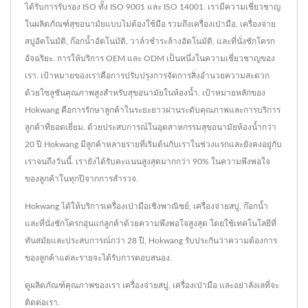
ได้รับการรับรอง ISO ทั้ง ISO 9001 และ ISO 14001. เรามีความเชี่ยวชาญ
ในผลิตภัณฑ์สุขอนามัยแบบไม่ต้องใช้มือ รวมถึงเครื่องเป่ามือ, เครื่องจ่าย
สบู่อัตโนมัติ, ก๊อกน้ำอัตโนมัติ, วาล์วชำระล้างอัตโนมัติ, และที่นั่งชักโครก
อัจฉริยะ. การให้บริการ OEM และ ODM เป็นหนึ่งในความเชี่ยวชาญของ
เรา. เป้าหมายของเราคือการปรับปรุงการจัดการสิ่งอำนวยความสะดวก
ด้วยโซลูชันคุณภาพสูงสำหรับสุขอนามัยในห้องน้ำ. เป้าหมายหลักของ
Hokwang คือการรักษาลูกค้าในระยะยาวผ่านระดับคุณภาพและการบริการ
ลูกค้าที่ยอดเยี่ยม. ด้วยประสบการณ์ในอุตสาหกรรมสุขอนามัยห้องน้ำกว่า
20 ปี Hokwang มีลูกค้าหลายรายที่เริ่มต้นกับเราในช่วงแรกและยังคงอยู่กับ
เราจนถึงวันนี้. เรายังได้รับคะแนนสูงสุดมากกว่า 90% ในความพึงพอใจ
ของลูกค้าในทุกปีจากการสำรวจ.
Hokwang ได้ให้บริการเครื่องเป่ามือเชิงพาณิชย์, เครื่องจ่ายสบู่, ก๊อกน้ำ
และที่นั่งชักโครกอุ่นแก่ลูกค้าด้วยความพึงพอใจสูงสุด โดยใช้เทคโนโลยีที่
ทันสมัยและประสบการณ์กว่า 28 ปี, Hokwang รับประกันว่าความต้องการ
ของลูกค้าแต่ละรายจะได้รับการตอบสนอง.
ดูผลิตภัณฑ์คุณภาพของเรา
เครื่องจ่ายสบู่
,
เครื่องเป่ามือ
และอย่าลังเลที่จะ
ติดต่อเรา
.