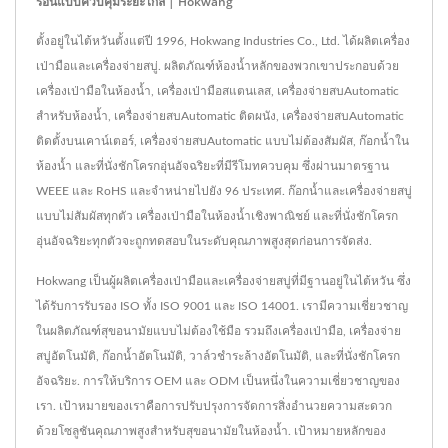
ร้อนแบบควบคุมระยะไกล | Hokwang
ตั้งอยู่ในไต้หวันตั้งแต่ปี 1996, Hokwang Industries Co., Ltd. ได้ผลิตเครื่อง
เป่ามือและเครื่องจ่ายสบู่. ผลิตภัณฑ์ห้องน้ำหลักของพวกเขาประกอบด้วย
เครื่องเป่ามือในห้องน้ำ, เครื่องเป่ามือสแตนเลส, เครื่องจ่ายสบAutomatic
สำหรับห้องน้ำ, เครื่องจ่ายสบAutomatic ติดผนัง, เครื่องจ่ายสบAutomatic
ติดตั้งบนเคาน์เตอร์, เครื่องจ่ายสบAutomatic แบบไม่ต้องสัมผัส, ก๊อกน้ำใน
ห้องน้ำ และที่นั่งชักโครกอุ่นอัจฉริยะที่มีรีโมทควบคุม ซึ่งผ่านมาตรฐาน
WEEE และ RoHS และจำหน่ายไปยัง 96 ประเทศ. ก๊อกน้ำและเครื่องจ่ายสบู่
แบบไม่สัมผัสทุกตัว เครื่องเป่ามือในห้องน้ำเชิงพาณิชย์ และที่นั่งชักโครก
อุ่นอัจฉริยะทุกตัวจะถูกทดสอบในระดับคุณภาพสูงสุดก่อนการจัดส่ง.
Hokwang เป็นผู้ผลิตเครื่องเป่ามือและเครื่องจ่ายสบู่ที่มีฐานอยู่ในไต้หวัน ซึ่ง
ได้รับการรับรอง ISO ทั้ง ISO 9001 และ ISO 14001. เรามีความเชี่ยวชาญ
ในผลิตภัณฑ์สุขอนามัยแบบไม่ต้องใช้มือ รวมถึงเครื่องเป่ามือ, เครื่องจ่าย
สบู่อัตโนมัติ, ก๊อกน้ำอัตโนมัติ, วาล์วชำระล้างอัตโนมัติ, และที่นั่งชักโครก
อัจฉริยะ. การให้บริการ OEM และ ODM เป็นหนึ่งในความเชี่ยวชาญของ
เรา. เป้าหมายของเราคือการปรับปรุงการจัดการสิ่งอำนวยความสะดวก
ด้วยโซลูชันคุณภาพสูงสำหรับสุขอนามัยในห้องน้ำ. เป้าหมายหลักของ