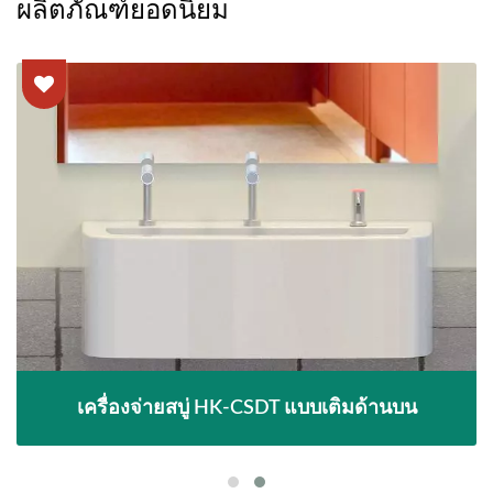
ผลิตภัณฑ์ยอดนิยม
เครื่องจ่ายสบู่ HK-CSDT แบบเติมด้านบน