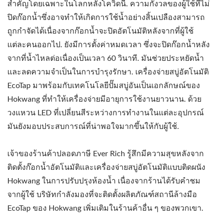
สำคัญโดยเฉพาะในโลกหลังโควิดนี้. ความกังวลของผู้ใช้ที่ไม่
ปิดก๊อกน้ำซึ่งอาจทำให้เกิดการใช้น้ำอย่างสิ้นเปลืองสามารถ
ถูกกำจัดได้เนื่องจากก๊อกน้ำจะปิดอัตโนมัติหลังจากที่ผู้ใช้
แต่ละคนออกไป. ยังมีการตั้งค่าหมดเวลา ซึ่งจะปิดก๊อกน้ำหลัง
จากที่น้ำไหลต่อเนื่องเป็นเวลา 60 วินาที. มันช่วยประหยัดน้ำ
และลดความจำเป็นในการบำรุงรักษา. เครื่องจ่ายสบู่อัตโนมัติ
EcoTap มาพร้อมกับเทคโนโลยีปั๊มสบู่อันเป็นเอกลักษณ์ของ
Hokwang ที่ทำให้เครื่องจ่ายมีอายุการใช้งานยาวนาน. ด้วย
วงแหวน LED ที่เปลี่ยนสีระหว่างการทำงานในแต่ละอุปกรณ์
มันยังมอบประสบการณ์ที่น่าพอใจมากขึ้นให้กับผู้ใช้.
เจ้าของร้านค้าปลอดภาษี Ever Rich รู้สึกมีความสุขหลังจาก
ติดตั้งก๊อกน้ำอัตโนมัติและเครื่องจ่ายสบู่อัตโนมัติแบบติดผนัง
Hokwang ในการปรับปรุงห้องน้ำ เนื่องจากร้านได้รับคำชม
จากผู้ใช้ บริษัทกำลังมองที่จะติดตั้งผลิตภัณฑ์สถานีล้างมือ
EcoTap ของ Hokwang เพิ่มเติมในร้านค้าอื่น ๆ ของพวกเขา.