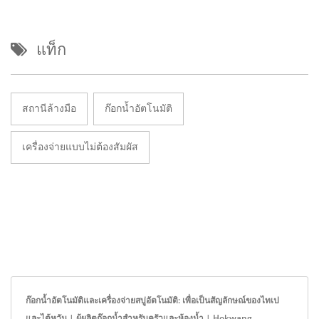
แท็ก
สถานีล้างมือ
ก๊อกน้ำอัตโนมัติ
เครื่องจ่ายแบบไม่ต้องสัมผัส
ก๊อกน้ำอัตโนมัติและเครื่องจ่ายสบู่อัตโนมัติ: เพื่อเป็นสัญลักษณ์ของไทเป
และไต้หวัน | ผู้ผลิตก๊อกน้ำสำหรับครัวและห้องน้ำ | Hokwang