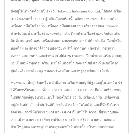
ตั้งอยู่ในไต้หวันตั้งแต่ปี 1996, Hokwang Industries Co., Ltd. ได้ผลิตเครื่อง
เป่ามือและเครื่องจ่ายสบู่. ผลิตภัณฑ์ห้องน้ำหลักของพวกเขาประกอบด้วย
เครื่องเป่ามือในห้องน้ำ, เครื่องเป่ามือสแตนเลส, เครื่องจ่ายสบAutomatic
สำหรับห้องน้ำ, เครื่องจ่ายสบAutomatic ติดผนัง, เครื่องจ่ายสบAutomatic
ติดตั้งบนเคาน์เตอร์, เครื่องจ่ายสบAutomatic แบบไม่ต้องสัมผัส, ก๊อกน้ำใน
ห้องน้ำ และที่นั่งชักโครกอุ่นอัจฉริยะที่มีรีโมทควบคุม ซึ่งผ่านมาตรฐาน
WEEE และ RoHS และจำหน่ายไปยัง 96 ประเทศ. ก๊อกน้ำและเครื่องจ่ายสบู่
แบบไม่สัมผัสทุกตัว เครื่องเป่ามือในห้องน้ำเชิงพาณิชย์ และที่นั่งชักโครก
อุ่นอัจฉริยะทุกตัวจะถูกทดสอบในระดับคุณภาพสูงสุดก่อนการจัดส่ง.
Hokwang เป็นผู้ผลิตเครื่องเป่ามือและเครื่องจ่ายสบู่ที่มีฐานอยู่ในไต้หวัน ซึ่ง
ได้รับการรับรอง ISO ทั้ง ISO 9001 และ ISO 14001. เรามีความเชี่ยวชาญ
ในผลิตภัณฑ์สุขอนามัยแบบไม่ต้องใช้มือ รวมถึงเครื่องเป่ามือ, เครื่องจ่าย
สบู่อัตโนมัติ, ก๊อกน้ำอัตโนมัติ, วาล์วชำระล้างอัตโนมัติ, และที่นั่งชักโครก
อัจฉริยะ. การให้บริการ OEM และ ODM เป็นหนึ่งในความเชี่ยวชาญของ
เรา. เป้าหมายของเราคือการปรับปรุงการจัดการสิ่งอำนวยความสะดวก
ด้วยโซลูชันคุณภาพสูงสำหรับสุขอนามัยในห้องน้ำ. เป้าหมายหลักของ