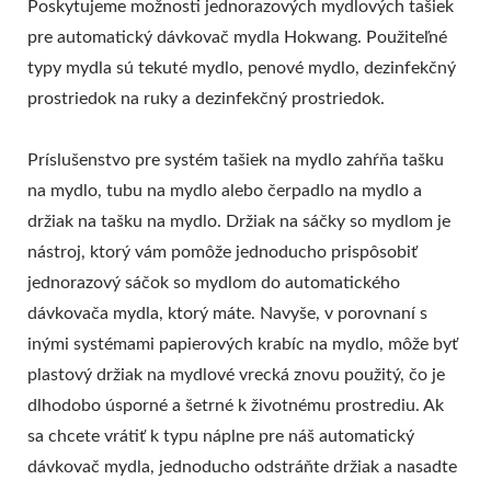
Poskytujeme možnosti jednorazových mydlových tašiek
pre automatický dávkovač mydla Hokwang. Použiteľné
typy mydla sú tekuté mydlo, penové mydlo, dezinfekčný
prostriedok na ruky a dezinfekčný prostriedok.
Príslušenstvo pre systém tašiek na mydlo zahŕňa tašku
na mydlo, tubu na mydlo alebo čerpadlo na mydlo a
držiak na tašku na mydlo. Držiak na sáčky so mydlom je
nástroj, ktorý vám pomôže jednoducho prispôsobiť
jednorazový sáčok so mydlom do automatického
dávkovača mydla, ktorý máte. Navyše, v porovnaní s
inými systémami papierových krabíc na mydlo, môže byť
plastový držiak na mydlové vrecká znovu použitý, čo je
dlhodobo úsporné a šetrné k životnému prostrediu. Ak
sa chcete vrátiť k typu náplne pre náš automatický
dávkovač mydla, jednoducho odstráňte držiak a nasadte