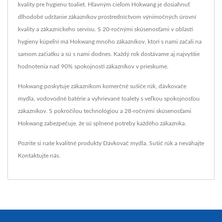
kvality pre hygienu toaliet. Hlavným cieľom Hokwang je dosiahnuť
dlhodobé udržanie zákazníkov prostredníctvom výnimočných úrovní
kvality a zákazníckeho servisu. S 20-ročnými skúsenosťami v oblasti
hygieny kúpeľní má Hokwang mnoho zákazníkov, ktorí s nami začali na
samom začiatku a sú s nami dodnes. Každý rok dostávame aj najvyššie
hodnotenia nad 90% spokojnosti zákazníkov v prieskume.
Hokwang poskytuje zákazníkom komerčné sušiče rúk, dávkovače
mydla, vodovodné batérie a vyhrievané toalety s veľkou spokojnosťou
zákazníkov. S pokročilou technológiou a 28-ročnými skúsenosťami
Hokwang zabezpečuje, že sú splnené potreby každého zákazníka.
Pozrite si naše kvalitné produkty
Dávkovač mydla
,
Sušič rúk
a neváhajte
Kontaktujte nás
.