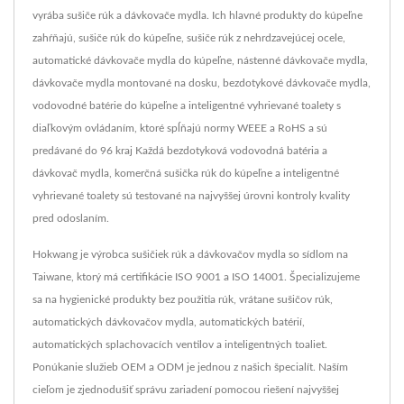
vyrába sušiče rúk a dávkovače mydla. Ich hlavné produkty do kúpeľne
zahŕňajú, sušiče rúk do kúpeľne, sušiče rúk z nehrdzavejúcej ocele,
automatické dávkovače mydla do kúpeľne, nástenné dávkovače mydla,
dávkovače mydla montované na dosku, bezdotykové dávkovače mydla,
vodovodné batérie do kúpeľne a inteligentné vyhrievané toalety s
diaľkovým ovládaním, ktoré spĺňajú normy WEEE a RoHS a sú
predávané do 96 kraj Každá bezdotyková vodovodná batéria a
dávkovač mydla, komerčná sušička rúk do kúpeľne a inteligentné
vyhrievané toalety sú testované na najvyššej úrovni kontroly kvality
pred odoslaním.
Hokwang je výrobca sušičiek rúk a dávkovačov mydla so sídlom na
Taiwane, ktorý má certifikácie ISO 9001 a ISO 14001. Špecializujeme
sa na hygienické produkty bez použitia rúk, vrátane sušičov rúk,
automatických dávkovačov mydla, automatických batérií,
automatických splachovacích ventilov a inteligentných toaliet.
Ponúkanie služieb OEM a ODM je jednou z našich špecialít. Naším
cieľom je zjednodušiť správu zariadení pomocou riešení najvyššej