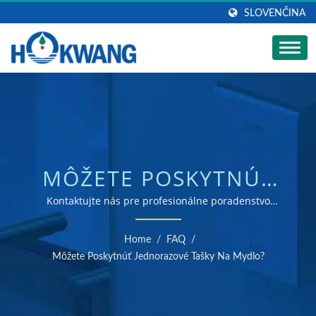
SLOVENČINA
MÔŽETE POSKYTNÚŤ
JEDNORAZOVÉ TAŠKY
Kontaktujte nás pre profesionálne poradenstvo
ohľadom dávkovačov mydla. | ISO 9001 a 14001
NA MYDLO? | VÝROBCA
certifikovaný výrobca sušičov rúk a dávkovačov mydla
Home
/
FAQ
/
SUŠIČOV RÚK PRE
Môžete Poskytnúť Jednorazové Tašky Na Mydlo?
KOMERČNÉ TOALETY |