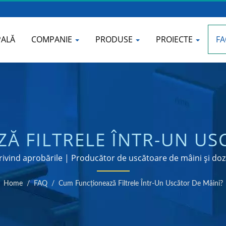
PALĂ
COMPANIE
PRODUSE
PROIECTE
F
Ă FILTRELE ÎNTR-UN USC
ERCIAL DE USCĂTOARE 
privind aprobările | Producător de uscătoare de mâini și doz
BĂI | HOKWANG
Home
/
FAQ
/
Cum Funcționează Filtrele Într-Un Uscător De Mâini?