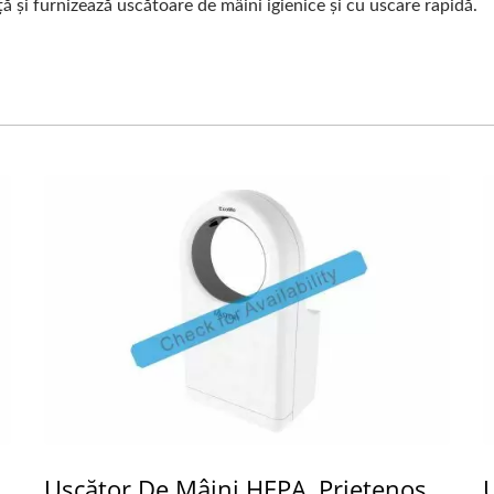
ă și furnizează uscătoare de mâini igienice și cu uscare rapidă.
Uscător De Mâini HEPA, Prietenos