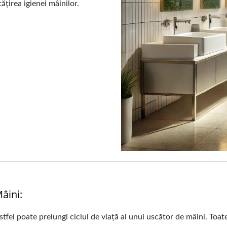
ățirea igienei mâinilor.
âini:
astfel poate prelungi ciclul de viață al unui uscător de mâini. Toa