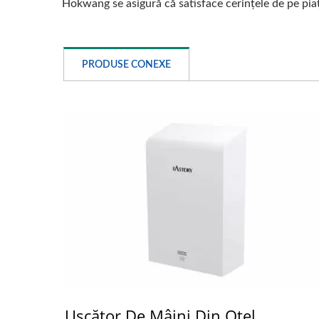
Hokwang se asigură că satisface cerințele de pe piaț
PRODUSE CONEXE
Uscător De Mâini Din Oțel