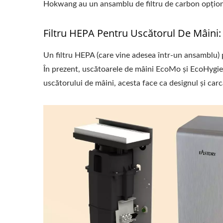
Hokwang au un ansamblu de filtru de carbon opțion
Filtru HEPA Pentru Uscătorul De Mâini:
Un filtru HEPA (care vine adesea într-un ansamblu) pe
În prezent, uscătoarele de mâini EcoMo și EcoHygiene
uscătorului de mâini, acesta face ca designul și car