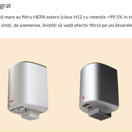
grat
ză mare au filtru HEPA extern (clasa H12 cu retenție >99,5% în t
 simți, de asemenea, liniștiți să vadă efectiv filtrul pe uscătoarel