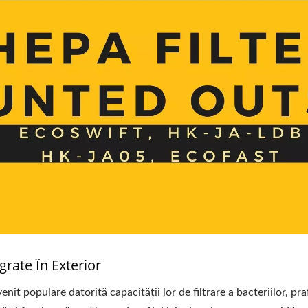
rate În Exterior
t populare datorită capacității lor de filtrare a bacteriilor, praful