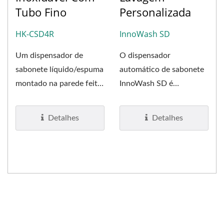
Tubo Fino
Personalizada
HK-CSD4R
InnoWash SD
Um dispensador de
O dispensador
sabonete líquido/espuma
automático de sabonete
montado na parede feito
InnoWash SD é
de aço inoxidável #304....
projetado para fazer
parte de um conjunto...
Detalhes
Detalhes