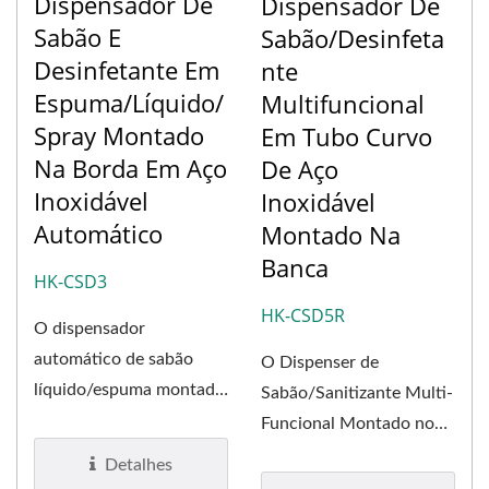
Dispensador De
Dispensador De
Sabão E
Sabão/Desinfeta
Desinfetante Em
Nte
Espuma/Líquido/
Multifuncional
Spray Montado
Em Tubo Curvo
Na Borda Em Aço
De Aço
Inoxidável
Inoxidável
Automático
Montado Na
Banca
HK-CSD3
HK-CSD5R
O dispensador
automático de sabão
O Dispenser de
líquido/espuma montado
Sabão/Sanitizante Multi-
na bancada apresenta
Funcional Montado no
um bico de aço...
Deck Auto Tube
Detalhes
apresenta um design...