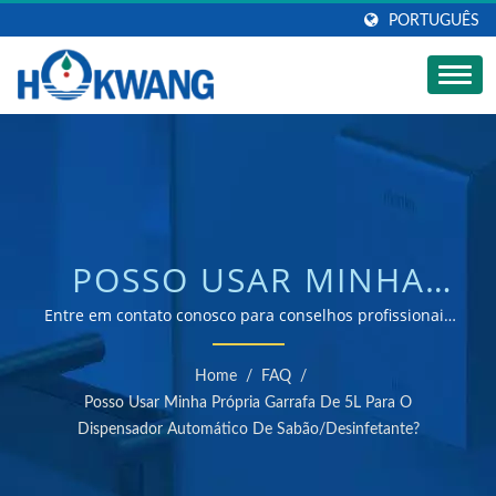
PORTUGUÊS
POSSO USAR MINHA
PRÓPRIA GARRAFA DE
Entre em contato conosco para conselhos profissionais
sobre dispensadores de sabão. | fabricante de
5L PARA O
secadores de mãos e dispensadores de sabonete
Home
/
FAQ
/
certificado ISO 9001 e 14001
DISPENSADOR
Posso Usar Minha Própria Garrafa De 5L Para O
Dispensador Automático De Sabão/desinfetante?
AUTOMÁTICO DE