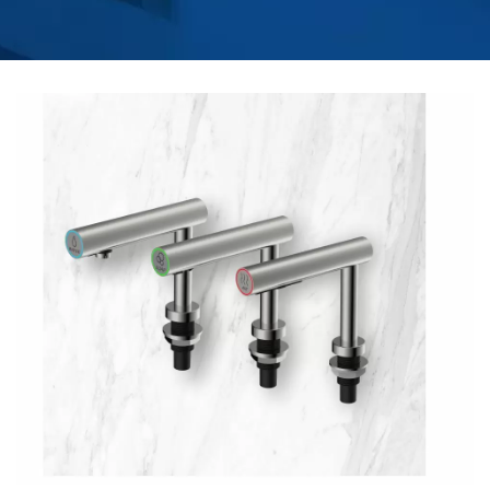
SABÃO/DESINFETANTE?
| FABRICANTE DE
SECADORES DE MÃOS
PARA BANHEIROS
COMERCIAIS |
HOKWANG