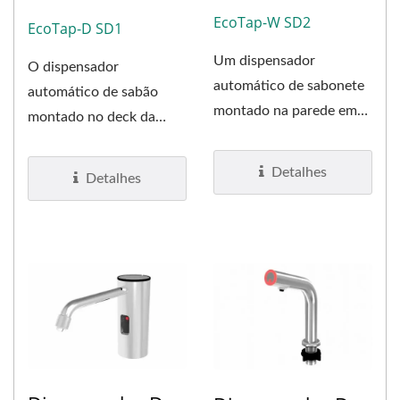
EcoTap-W SD2
EcoTap-D SD1
Um dispensador
O dispensador
automático de sabonete
automático de sabão
montado na parede em
montado no deck da
aço inoxidável, EcoTap –
linha EcoTap: EcoTap – D
W SD, que dispensa...
SD. Feito...
Detalhes
Detalhes