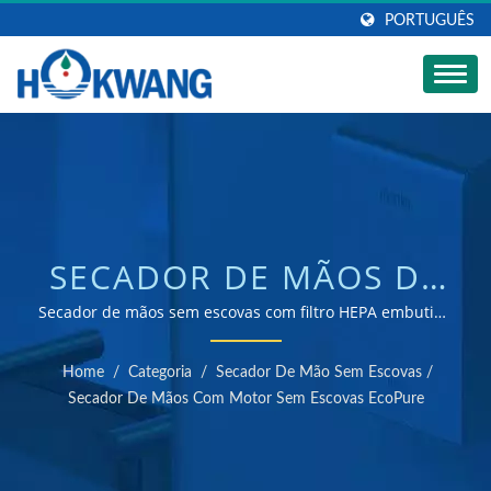
PORTUGUÊS
SECADOR DE MÃOS DE
ALTA VELOCIDADE
Secador de mãos sem escovas com filtro HEPA embutido
/ Fabricante de secadores de mão e dispensadores de
ECOPURE - VERSÃO
sabonete certificados ISO 9001 e 14001
Home
/
Categoria
/
Secador De Mão Sem Escovas
/
PLUG-IN | FABRICANTE
Secador De Mãos Com Motor Sem Escovas EcoPure
DE DISPENSADORES DE