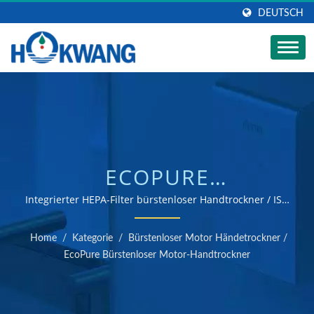
DEUTSCH
ECOPURE
HOCHGESCHWINDIGKEITS
Integrierter HEPA-Filter bürstenloser Handtrockner / ISO
9001 & 14001 zertifizierter Hersteller von
HANDTROCKNER -
Händetrocknern und Seifenspendern
Home
/
Kategorie
/
Bürstenloser Motor Händetrockner
/
PLUG-IN-VERSION |
EcoPure Bürstenloser Motor-Handtrockner
HERSTELLER VON