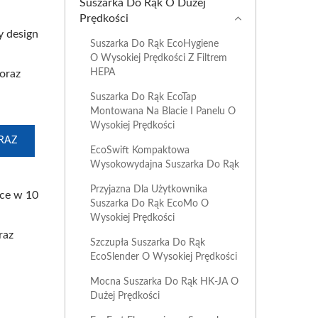
Suszarka Do Rąk O Dużej
Prędkości
y design
Suszarka Do Rąk EcoHygiene
O Wysokiej Prędkości Z Filtrem
HEPA
 oraz
Suszarka Do Rąk EcoTap
Montowana Na Blacie I Panelu O
Wysokiej Prędkości
RAZ
EcoSwift Kompaktowa
Wysokowydajna Suszarka Do Rąk
Przyjazna Dla Użytkownika
ęce w 10
Suszarka Do Rąk EcoMo O
Wysokiej Prędkości
raz
Szczupła Suszarka Do Rąk
a
EcoSlender O Wysokiej Prędkości
Mocna Suszarka Do Rąk HK-JA O
Dużej Prędkości