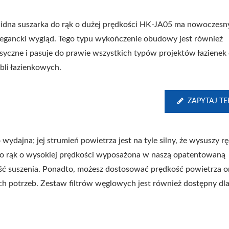
lidna suszarka do rąk o dużej prędkości HK-JA05 ma nowoczesn
elegancki wygląd. Tego typu wykończenie obudowy jest również
asyczne i pasuje do prawie wszystkich typów projektów łazienek
bli łazienkowych.
ZAPYTAJ TE
wydajna; jej strumień powietrza jest na tyle silny, że wysuszy r
 do rąk o wysokiej prędkości wyposażona w naszą opatentowaną
ość suszenia. Ponadto, możesz dostosować prędkość powietrza o
ch potrzeb. Zestaw filtrów węglowych jest również dostępny dl