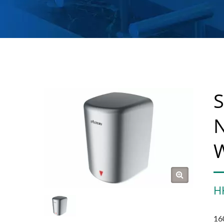
S
N
W
H
16