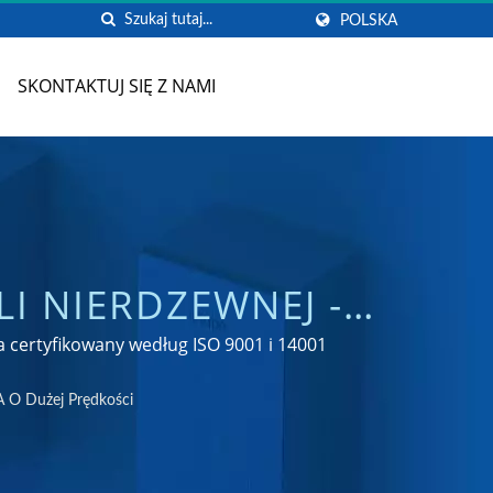
POLSKA
SKONTAKTUJ SIĘ Z NAMI
LI NIERDZEWNEJ -
NT KRANÓW DO
 certyfikowany według ISO 9001 i 14001
ANG
 O Dużej Prędkości