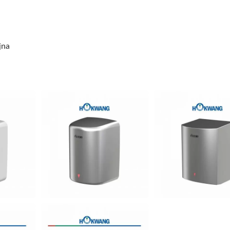
jna
enser Mydła HK-CSDT Z
Suszarka Do Rąk EcoHy
órnym Napełnieniem
O Wysokiej Prędkoś