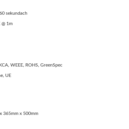
 60 sekundach
X @ 1m
 UKCA, WEEE, ROHS, GreenSpec
ne, UE
m x 365mm x 500mm