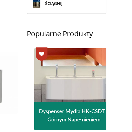
ŚCIĄGNIJ
Popularne Produkty
giene
Dyspenser Mydła HK-CSDT Z
Susz
ci
Górnym Napełnieniem