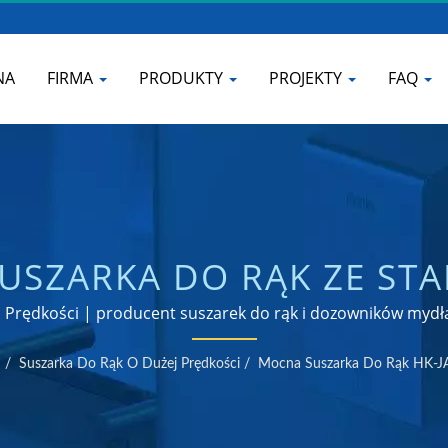
NA
FIRMA
PRODUKTY
PROJEKTY
FAQ
USZARKA DO RĄK ZE STA
 SATYNOWE | PRODUCE
Prędkości | producent suszarek do rąk i dozowników mydła
CHNI I ŁAZIENKI | HOKW
/
Suszarka Do Rąk O Dużej Prędkości
/
Mocna Suszarka Do Rąk HK-JA