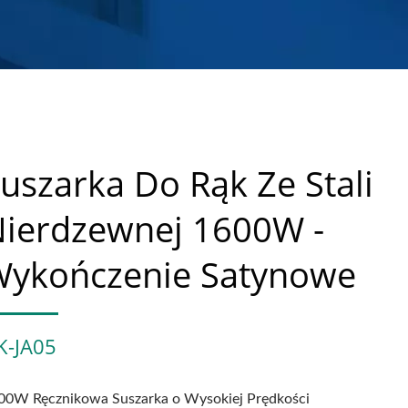
uszarka Do Rąk Ze Stali
ierdzewnej 1600W -
ykończenie Satynowe
K-JA05
00W Ręcznikowa Suszarka o Wysokiej Prędkości