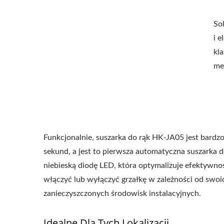
So
i 
kl
me
Funkcjonalnie, suszarka do rąk HK-JA05 jest bardzo 
sekund, a jest to pierwsza automatyczna suszarka
niebieską diodę LED, która optymalizuje efektywn
włączyć lub wyłączyć grzałkę w zależności od swoi
zanieczyszczonych środowisk instalacyjnych.
Idealne Dla Tych Lokalizacji