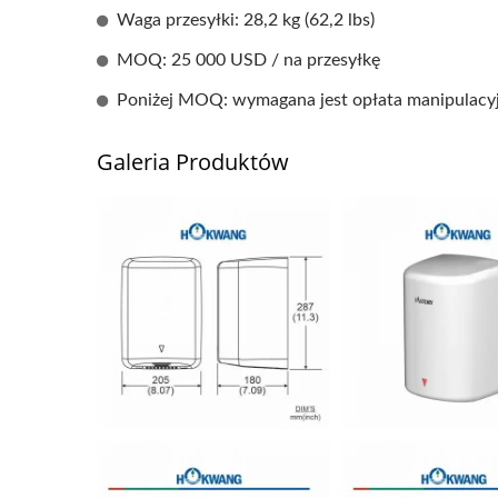
Waga przesyłki: 28,2 kg (62,2 lbs)
MOQ: 25 000 USD / na przesyłkę
Poniżej MOQ: wymagana jest opłata manipulacy
Galeria Produktów
Suszarka Do Rąk EcoHygiene
Dysp
O Wysokiej Prędkości
G