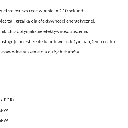
ietrza osusza ręce w mniej niż 10 sekund.
trza i grzałka dla efektywności energetycznej.
źnik LED optymalizuje efektywność suszenia.
obsługuje przestrzenie handlowe o dużym natężeniu ruchu.
niezawodne suszenie dla dużych tłumów.
ąk PCR)
.6kW
.6kW