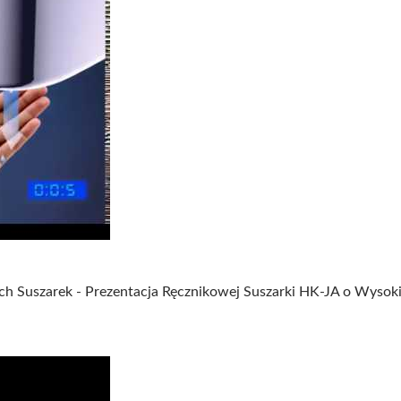
a Suszarka o Wysokiej Prędkości (HK-JA)
h Suszarek - Prezentacja Ręcznikowej Suszarki HK-JA o Wysoki