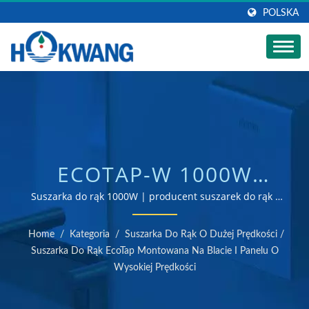
POLSKA
ECOTAP-W 1000W
MONTOWANY NA
Suszarka do rąk 1000W | producent suszarek do rąk i
dozowników mydła certyfikowany według ISO 9001 i
ŚCIANIE STAL
14001
Home
/
Kategoria
/
Suszarka Do Rąk O Dużej Prędkości
/
NIERDZEWNA WYSOKIEJ
Suszarka Do Rąk EcoTap Montowana Na Blacie I Panelu O
Wysokiej Prędkości
PRĘDKOŚCI SUSZARKA