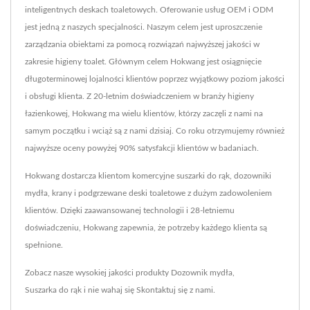
inteligentnych deskach toaletowych. Oferowanie usług OEM i ODM
jest jedną z naszych specjalności. Naszym celem jest uproszczenie
zarządzania obiektami za pomocą rozwiązań najwyższej jakości w
zakresie higieny toalet. Głównym celem Hokwang jest osiągnięcie
długoterminowej lojalności klientów poprzez wyjątkowy poziom jakości
i obsługi klienta. Z 20-letnim doświadczeniem w branży higieny
łazienkowej, Hokwang ma wielu klientów, którzy zaczęli z nami na
samym początku i wciąż są z nami dzisiaj. Co roku otrzymujemy również
najwyższe oceny powyżej 90% satysfakcji klientów w badaniach.
Hokwang dostarcza klientom komercyjne suszarki do rąk, dozowniki
mydła, krany i podgrzewane deski toaletowe z dużym zadowoleniem
klientów. Dzięki zaawansowanej technologii i 28-letniemu
doświadczeniu, Hokwang zapewnia, że potrzeby każdego klienta są
spełnione.
Zobacz nasze wysokiej jakości produkty
Dozownik mydła
,
Suszarka do rąk
i nie wahaj się
Skontaktuj się z nami
.