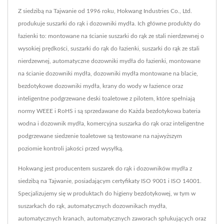
Z siedzibą na Tajwanie od 1996 roku, Hokwang Industries Co., Ltd.
produkuje suszarki do rąk i dozowniki mydła. Ich główne produkty do
łazienki to: montowane na ścianie suszarki do rąk ze stali nierdzewnej o
wysokiej prędkości, suszarki do rąk do łazienki, suszarki do rąk ze stali
nierdzewnej, automatyczne dozowniki mydła do łazienki, montowane
na ścianie dozowniki mydła, dozowniki mydła montowane na blacie,
bezdotykowe dozowniki mydła, krany do wody w łazience oraz
inteligentne podgrzewane deski toaletowe z pilotem, które spełniają
normy WEEE i RoHS i są sprzedawane do Każda bezdotykowa bateria
wodna i dozownik mydła, komercyjna suszarka do rąk oraz inteligentne
podgrzewane siedzenie toaletowe są testowane na najwyższym
poziomie kontroli jakości przed wysyłką.
Hokwang jest producentem suszarek do rąk i dozowników mydła z
siedzibą na Tajwanie, posiadającym certyfikaty ISO 9001 i ISO 14001.
Specjalizujemy się w produktach do higieny bezdotykowej, w tym w
suszarkach do rąk, automatycznych dozownikach mydła,
automatycznych kranach, automatycznych zaworach spłukujących oraz