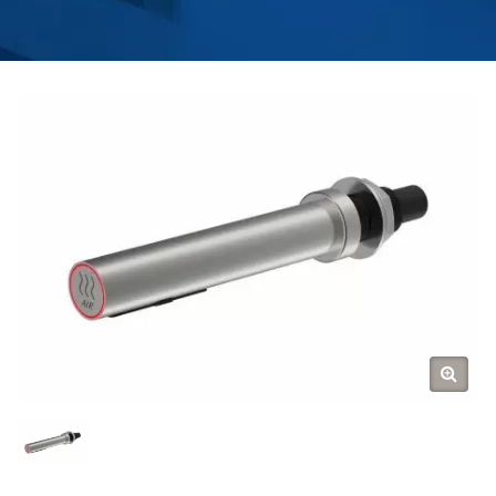
DO RĄK | PRODUCENT
KRANÓW DO KUCHNI I
ŁAZIENKI | HOKWANG