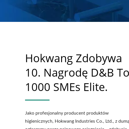
Hokwang Zdobywa
10. Nagrodę D&B T
1000 SMEs Elite.
Jako profesjonalny producent produktów
higienicznych, Hokwang Industries Co., Ltd., z dum