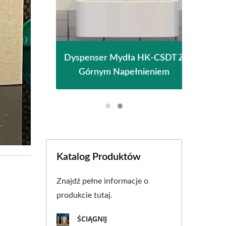
giene
Dyspenser Mydła HK-CSDT Z
Susz
ci
Górnym Napełnieniem
Katalog Produktów
Znajdź pełne informacje o
produkcie tutaj.
ŚCIĄGNIJ