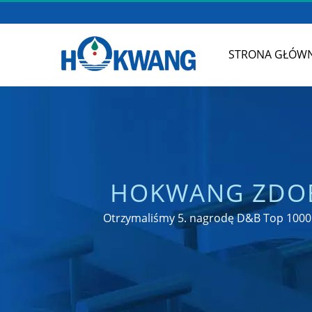
STRONA GŁÓW
HOKWANG ZDOB
ELITE. | PRODUC
Otrzymaliśmy 5. nagrodę D&B Top 1000 S