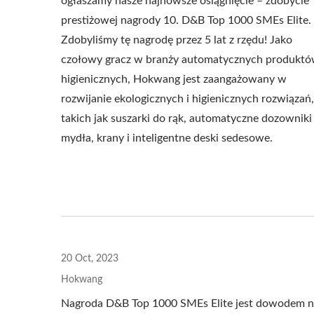
ogłaszamy nasze najnowsze osiągnięcie – zdobycie
prestiżowej nagrody 10. D&B Top 1000 SMEs Elite.
Zdobyliśmy tę nagrodę przez 5 lat z rzędu! Jako
czołowy gracz w branży automatycznych produkt
higienicznych, Hokwang jest zaangażowany w
Suszarka Do Rąk EcoHygiene
Dysp
rozwijanie ekologicznych i higienicznych rozwiązań,
O Wysokiej Prędkości
G
takich jak suszarki do rąk, automatyczne dozowniki
mydła, krany i inteligentne deski sedesowe.
20 Oct, 2023
Hokwang
Nagroda D&B Top 1000 SMEs Elite jest dowodem n