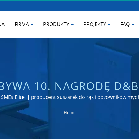
NA
FIRMA
PRODUKTY
PROJEKTY
FAQ
YWA 10. NAGRODĘ D&B 
ENT PODGRZEWANYCH D
MEs Elite. | producent suszarek do rąk i dozowników mydł
Z PILOTEM | HOKWANG
Home