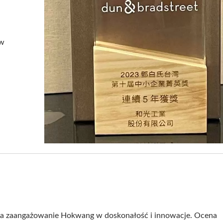
ów
enser Mydła HK-CSDT Z
Suszarka Do Rąk EcoHy
órnym Napełnieniem
O Wysokiej Prędkoś
a zaangażowanie Hokwang w doskonałość i innowacje. Ocena