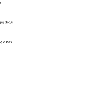
m
ej drogi
ę o nas.