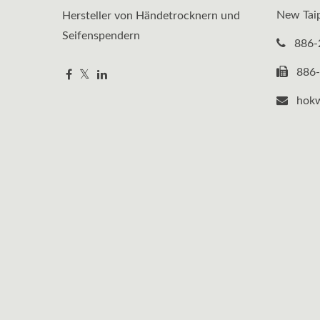
New Taip
Hersteller von Händetrocknern und
Seifenspendern
886-
886
hok