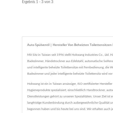
Ergebnis 1 - 3 von 3
Auto Spülventil | Hersteller Von Beheizten Toilettensitz
Mit Sitz in Taiwan seit 1996 stellt Hokwang Industries Co., Lt
Badezimmer, Händetrockner aus Edelstahl, automatische Seifen
und intelligente beheizte Toilettensitze mit Fernbedienung, di
Badezimmer und jeder intelligente beheizte Toilettensitz wird v
Hokwang ist ein in Taiwan ansässiger, ISO-zertifizierter Herstel
Hygieneprodukte spezialisiert, einschließlich Handtrockner, au
Dienstleistungen gehört zu unseren Spezialitäten. Unser Ziel is
langfristige Kundenbindung durch außergewöhnliche Qualität un
begonnen haben und bis heute bei uns sind. Wir erhalten auch 