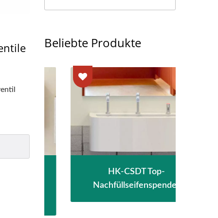
Beliebte Produkte
ntile
entil
HK-CSDT Top-
ts-
Nachfüllseifenspender
H