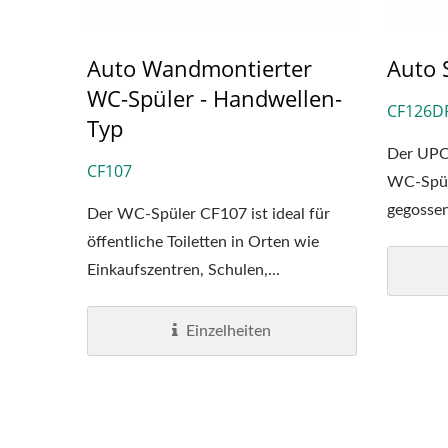
Auto Wandmontierter
Auto 
WC-Spüler - Handwellen-
CF126D
Typ
Der UPC-
CF107
WC-Spül
gegosse
Der WC-Spüler CF107 ist ideal für
verchrom
öffentliche Toiletten in Orten wie
Einkaufszentren, Schulen,...
Einzelheiten
EcoHygiene
Hochgeschwindigkeits-
N
Händetrockner