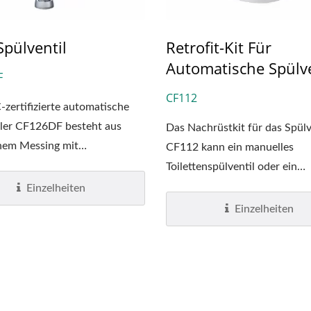
Spülventil
Retrofit-Kit Für
Automatische Spülve
F
CF112
zertifizierte automatische
er CF126DF besteht aus
Das Nachrüstkit für das Spülv
nem Messing mit
CF112 kann ein manuelles
ter...
Toilettenspülventil oder ein
manuelles...
Einzelheiten
Einzelheiten
HK-CSDT Top-
EcoHygiene
achfüllseifenspender
Hochgeschwindigkei
Händetrockner