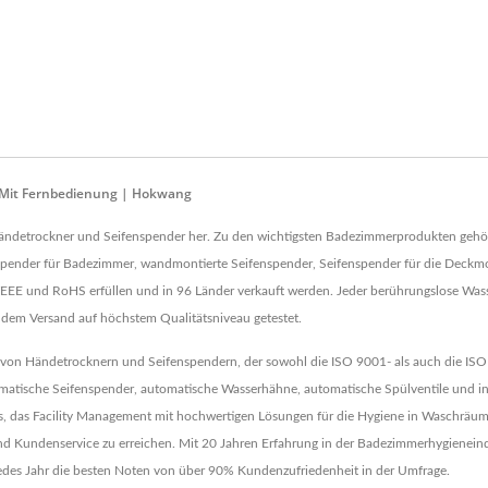
en Mit Fernbedienung | Hokwang
d. Händetrockner und Seifenspender her. Zu den wichtigsten Badezimmerprodukten gehö
spender für Badezimmer, wandmontierte Seifenspender, Seifenspender für die Deck
e WEEE und RoHS erfüllen und in 96 Länder verkauft werden. Jeder berührungslose Wa
or dem Versand auf höchstem Qualitätsniveau getestet.
ler von Händetrocknern und Seifenspendern, der sowohl die ISO 9001- als auch die ISO
tomatische Seifenspender, automatische Wasserhähne, automatische Spülventile und i
t es, das Facility Management mit hochwertigen Lösungen für die Hygiene in Waschräu
d Kundenservice zu erreichen. Mit 20 Jahren Erfahrung in der Badezimmerhygieneind
jedes Jahr die besten Noten von über 90% Kundenzufriedenheit in der Umfrage.