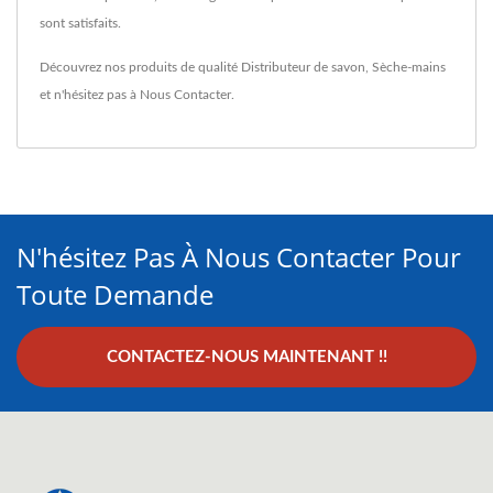
sont satisfaits.
Découvrez nos produits de qualité
Distributeur de savon
,
Sèche-mains
et n'hésitez pas à
Nous Contacter
.
N'hésitez Pas À Nous Contacter Pour
Toute Demande
CONTACTEZ-NOUS MAINTENANT !!