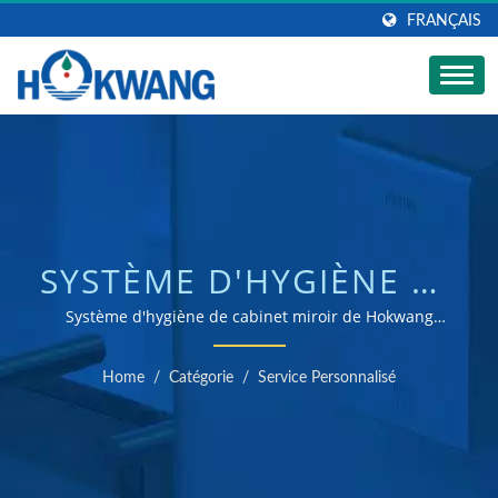
FRANÇAIS
SYSTÈME D'HYGIÈNE DE
CABINET MIROIR DE
Système d'hygiène de cabinet miroir de Hokwang
(distributeur de savon intégré, robinet et sèche-mains)
HOKWANG
| Fabricant de sèche-mains et de distributeurs de
Home
/
Catégorie
/
Service Personnalisé
savon certifié ISO 9001 & 14001
(DISTRIBUTEUR DE
SAVON INTÉGRÉ,