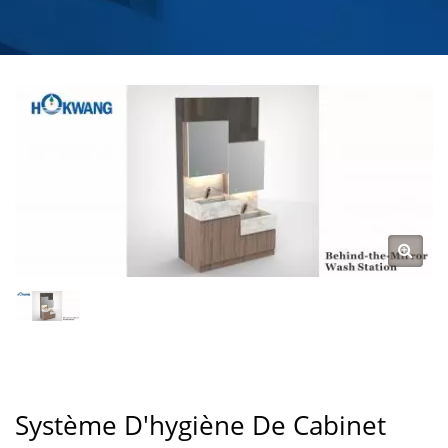
ROBINET ET SÈCHE-
MAINS) | FABRICANT
DE ROBINETS D'EAU
POUR CUISINE ET
SALLE DE BAIN |
HOKWANG
Système D'hygiène De Cabinet