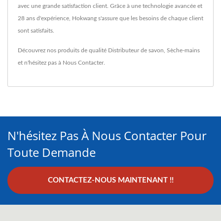
avec une grande satisfaction client. Grâce à une technologie avancée et
28 ans d'expérience, Hokwang s'assure que les besoins de chaque client
sont satisfaits.
Découvrez nos produits de qualité
Distributeur de savon
,
Sèche-mains
et n'hésitez pas à
Nous Contacter
.
N'hésitez Pas À Nous Contacter Pour
Toute Demande
CONTACTEZ-NOUS MAINTENANT !!