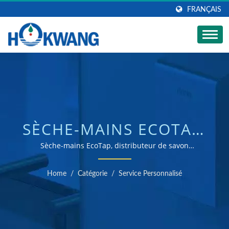
FRANÇAIS
SÈCHE-MAINS ECOTAP,
DISTRIBUTEUR DE
Sèche-mains EcoTap, distributeur de savon
automatique et robinet automatique | Fabricant de
SAVON AUTOMATIQUE
sèche-mains et de distributeurs de savon certifié ISO
Home
/
Catégorie
/
Service Personnalisé
9001 & 14001
ET ROBINET
AUTOMATIQUE |