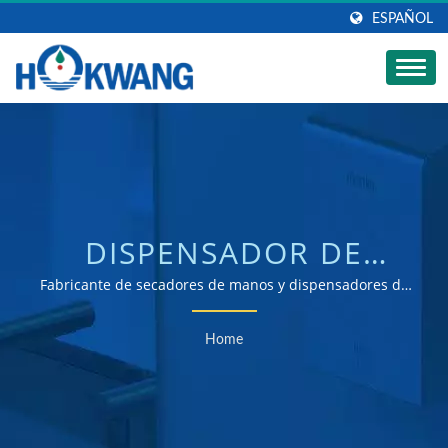
ESPAÑOL
DISPENSADOR DE
GELBUSCADO |
Fabricante de secadores de manos y dispensadores de
jabón certificados ISO 9001 y 14001
FABRICANTE
Home
AUTOMÁTICO DE
DISPENSADORES DE