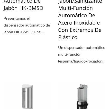
Automático De
Jabón/Sanitizante
Jabón HK-BMSD
Multi-Función
Automático De
Presentamos el
Acero Inoxidable
dispensador automático de
Con Extremos De
jabón HK-BMSD, una
Plástico
solución avanzada detrás
del espejo...
Un dispensador automático
multi-función
(espuma/líquido/rociador)
de jabón que tiene un
aspecto...