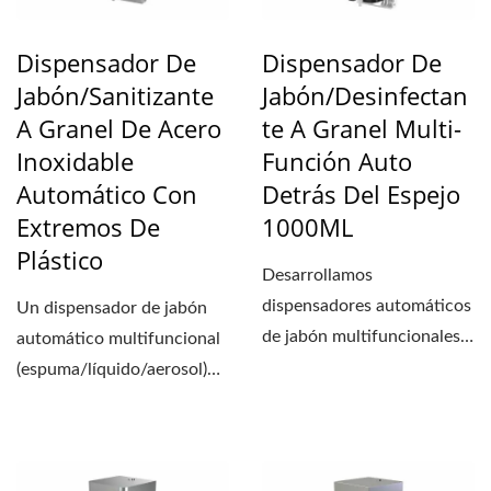
Dispensador De
Dispensador De
Jabón/Sanitizante
Jabón/desinfectan
A Granel De Acero
Te A Granel Multi-
Inoxidable
Función Auto
Automático Con
Detrás Del Espejo
Extremos De
1000ML
Plástico
Desarrollamos
dispensadores automáticos
Un dispensador de jabón
de jabón multifuncionales
automático multifuncional
(espuma/líquido/aerosol)...
(espuma/líquido/aerosol)
que tiene un aspecto...