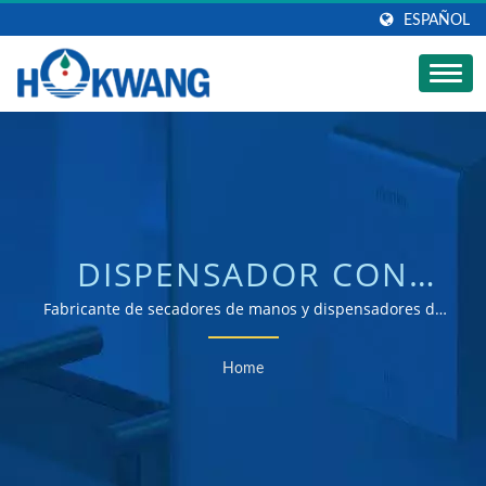
ESPAÑOL
DISPENSADOR CON
SENSORBUSCADO |
Fabricante de secadores de manos y dispensadores de
jabón certificados ISO 9001 y 14001
FABRICANTE
Home
AUTOMÁTICO DE
DISPENSADORES DE