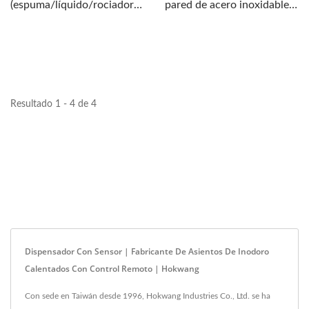
(espuma/líquido/rociador)
pared de acero inoxidable,
de diseño hermoso....
EcoTap – W SD, que
dispensa...
Resultado 1 - 4 de 4
Dispensador Con Sensor | Fabricante De Asientos De Inodoro
Calentados Con Control Remoto | Hokwang
Con sede en Taiwán desde 1996, Hokwang Industries Co., Ltd. se ha