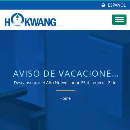
ESPAÑOL
AVISO DE VACACIONES
DEL AÑO NUEVO
Descanso por el Año Nuevo Lunar 25 de enero - 2 de
febrero | fabricante de secadores de manos y
LUNAR 2025 |
dispensadores de jabón certificado ISO 9001 y 14001
Home
FABRICANTE DE
ASIENTOS DE INODORO