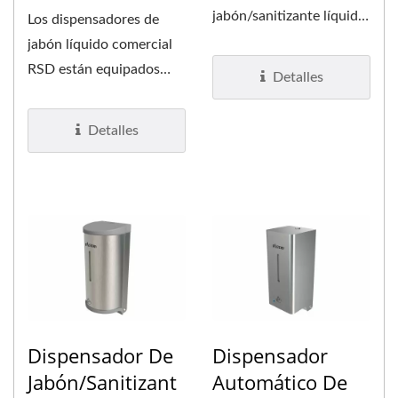
jabón/sanitizante líquido
Los dispensadores de
de acero inoxidable tiene
jabón líquido comercial
una tapa...
RSD están equipados
Detalles
con un tubo de jabón
que es estable...
Detalles
Dispensador De
Dispensador
Jabón/Sanitizant
Automático De