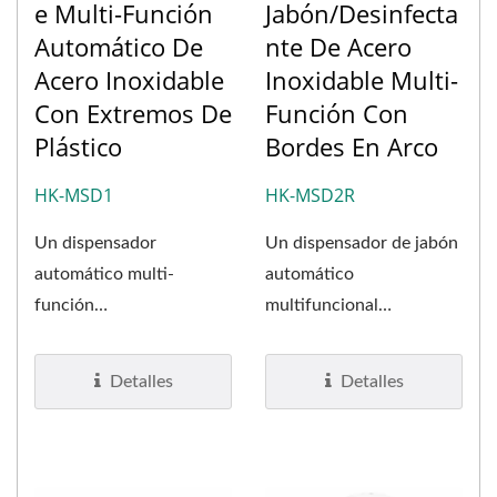
E Multi-Función
Jabón/desinfecta
Automático De
Nte De Acero
Acero Inoxidable
Inoxidable Multi-
Con Extremos De
Función Con
Plástico
Bordes En Arco
HK-MSD1
HK-MSD2R
Un dispensador
Un dispensador de jabón
automático multi-
automático
función
multifuncional
(espuma/líquido/rociador)
(espuma/líquido/rociador)
de jabón que tiene un
de diseño hermoso....
Detalles
Detalles
aspecto...