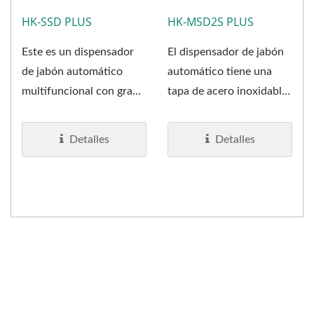
HK-SSD PLUS
HK-MSD2S PLUS
Este es un dispensador
El dispensador de jabón
de jabón automático
automático tiene una
multifuncional con gran
tapa de acero inoxidable
capacidad de jabón
#304 con un
(1,200...
tratamiento...
Detalles
Detalles