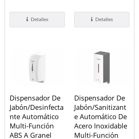
inoxidable #304 con un
multifuncional con
tratamiento...
nuestras bombas
Detalles
Detalles
patentadas...
Dispensador De
Dispensador De
Jabón/Desinfecta
Jabón/Sanitizant
Nte Automático
E Automático De
Multi-Función
Acero Inoxidable
ABS A Granel
Multi-Función