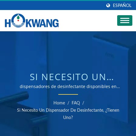
ESPAÑOL
SI NECESITO UN
DISPENSADOR DE
dispensadores de desinfectante disponibles en
Hokwang | fabricante de secadores de manos y
DESINFECTANTE,
dispensadores de jabón certificado ISO 9001 y 14001
Home
/
FAQ
/
¿TIENEN UNO? |
Si Necesito Un Dispensador De Desinfectante, ¿tienen
Uno?
FABRICANTE DE