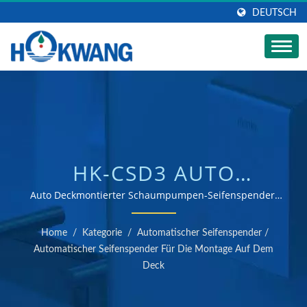
DEUTSCH
HK-CSD3 AUTO
EDELSTAHL
Auto Deckmontierter Schaumpumpen-Seifenspender,
Auto Deckmontierter Flüssigseifen-Spender | ISO 9001
DECKMONTIERTER
& 14001 zertifizierter Hersteller von Händetrocknern
Home
/
Kategorie
/
Automatischer Seifenspender
/
und Seifenspendern
FLÜSSIGKEITS-/SCHAUM-/
Automatischer Seifenspender Für Die Montage Auf Dem
Deck
UND