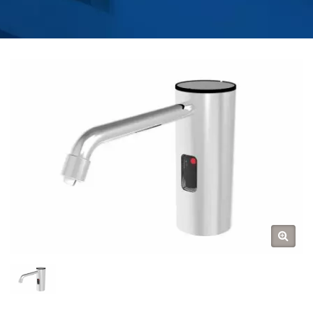
DESINFEKTIONSMITTELSP
| KÜCHEN- UND
BADEZIMMER-
WASSERHAHN-
HERSTELLER |
HOKWANG