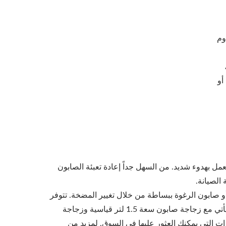
وم
 أو
ل بهدوء شديد. من السهل جداً إعادة تعبئة الصابون
السطح HK-CSD توزيع الصابون السائل أو صابون الرغوة ببساطة من خلال تغيير المضخة. تتوفر
أيضًا نماذج تعمل بالتيار المتردد والتيار المستمر (حجرة بطارية خارجية اختيارية). يأتي مع زجاجة صابون سعة 1.5 لتر قياسية وزجاجة
ة 3 لتر اختيارية. من الممكن أيضًا استخدام زجاجات صابون سعة 5 لترات التي يمكنك العثور عليها في السوق. لمزيد من