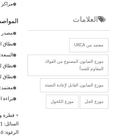
مراكز ا
العلامات
المواص
مصدر الطاقة: قابس  (6V
نطاق الاست
معتمد من UKCA
السعة: 1500 مل، خزان قابل لإعادة التعبئة (اختياري: 00
موزع الصابون المصنوع من الفولاذ
نطاق لزوجة
المقاوم للصدأ
نطاق ل
موزع الصابون القابل لإعادة التعبئة
معتمد: E، EMC، LVD
براءة ا
موزع الجل
موزع الكحول
< قطرة وا
السائل: 1-1.2 مل
الرغوة: 0.6-0.8 مل