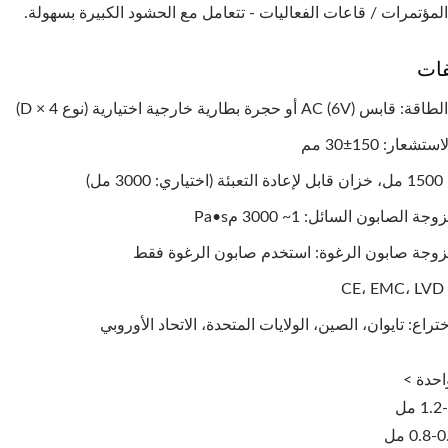
لمؤتمرات / قاعات الفعاليات - تتعامل مع الحشود الكبيرة بسهولة.
فات
AC) أو حجرة بطارية خارجية اختيارية (نوع D × 4)
شعار: 150±30 مم
30 مل)
 الصابون السائل: 1~ 3000 مPa•s
زوجة صابون الرغوة: استخدم صابون الرغوة فقط
C
ختراع: تايوان، الصين، الولايات المتحدة، الاتحاد الأوروبي
حدة >