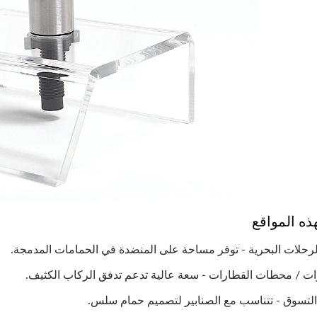
ذه المواقع
مجفف اليدين EcoHygiene عالي
موزع الصابون SDT
رحلات البحرية - توفر مساحة على المنضدة في الحمامات المدمجة.
السرعة
المعاد تعبئته
ات / محطات القطارات - سعة عالية تدعم تدفق الركاب الكثيف.
التسوق - تتناسب مع الصنابير لتصميم حمام سلس.