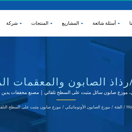
ا
أسئلة شائعة
المشاريع
المنتجات
شركة
ذاذ الصابون والمعقمات الم
المقاو
 صابون سائل مثبت على السطح تلقائي | مصنع مجففات يدين وموزعات صابون
ابخ والحمامات | HOKWANG
Ho
/
الفئة
/
موزع الصابون الأوتوماتيكي
/
موزع صابون مثبت على السطح التلقا