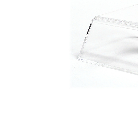
HK-C العلوي
مجفف اليدين EcoHygiene عالي
السرعة