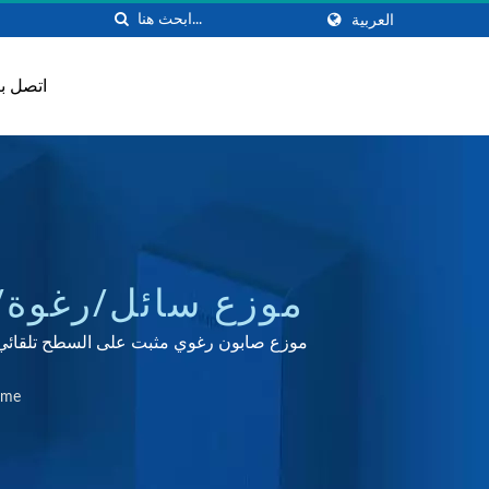
العربية
اتصل بن
موزع سائل/رغوة/ر
موزع صابون رغوي مثبت على السطح تلقائي، موزع
للمط
me