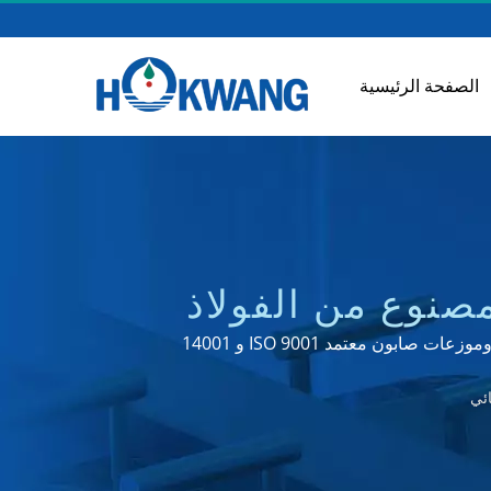
الصفحة الرئيسية
صنوع من الفولاذ
م للصدأ والمثبت على السطح HK-CSD3 | مصنع صنابير المياه
 معتمد ISO 9001 و 14001
ئي