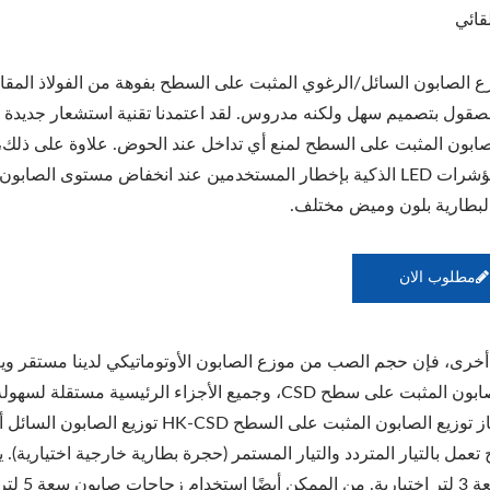
قائي
ع الصابون السائل/الرغوي المثبت على السطح بفوهة من الفولاذ المقا
مصقول بتصميم سهل ولكنه مدروس. لقد اعتمدنا تقنية استشعار جديدة
صابون المثبت على السطح لمنع أي تداخل عند الحوض. علاوة على ذلك،
ستقوم مؤشرات LED الذكية بإخطار المستخدمين عند انخفاض مستوى الصابون
لبطارية بلون وميض مختلف.
مطلوب الان
أخرى، فإن حجم الصب من موزع الصابون الأوتوماتيكي لدينا مستقر ويعم
لى سطح CSD، وجميع الأجزاء الرئيسية مستقلة لسهولة الصيانة.
يمكن لجهاز توزيع الصابون المثبت على 
صابون سع