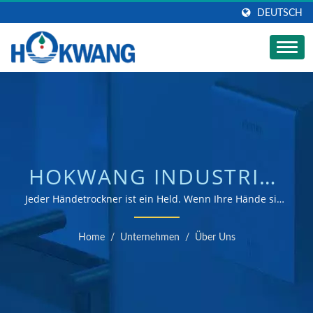
DEUTSCH
HOKWANG INDUSTRIES
CO LTD
Jeder Händetrockner ist ein Held. Wenn Ihre Hände sich
nähern, retten Sie einen Baum. | Hersteller von
HÄNDETROCKNER
Händetrocknern und Seifenspendern mit ISO 9001 &
Home
/
Unternehmen
/
Über Uns
14001 Zertifizierung
FABRIKBILD |
AUTOMATISCHER