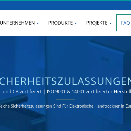
UNTERNEHMEN
PRODUKTE
PROJEKTE
FAQ
ICHERHEITSZULASSUNGEN
HANDTROCKNER IN EUROP
und CB-zertifiziert | ISO 9001 & 14001 zertifizierter Hers
VON HÄNDETROCKNERN F
lche Sicherheitszulassungen Sind Für Elektronische Handtrockner In Eur
BADEZIMMER | HOKWAN