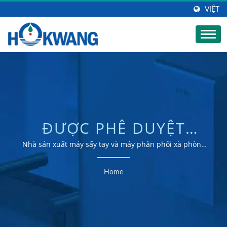
VIỆT
ĐƯỢC PHÊ DUYỆT
UKCATÌM KIẾM | NHÀ
Nhà sản xuất máy sấy tay và máy phân phối xà phòng
đạt chứng nhận ISO 9001 & 14001
SẢN XUẤT MÁY PHÂN
Home
PHỐI XÀ PHÒNG TỰ
ĐỘNG | HOKWANG