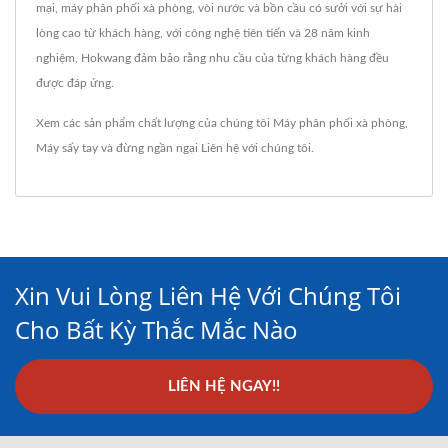
mại, máy phân phối xà phòng, vòi nước và bồn cầu có sưởi với sự hài
lòng cao từ khách hàng, với công nghệ tiên tiến và 28 năm kinh
nghiệm, Hokwang đảm bảo rằng nhu cầu của từng khách hàng đều
được đáp ứng.
Xem các sản phẩm chất lượng của chúng tôi
Máy phân phối xà phòng
,
Máy sấy tay
và đừng ngần ngại
Liên hệ với chúng tôi
.
Xin Vui Lòng Liên Hệ Với Chúng Tôi
Cho Bất Kỳ Thắc Mắc Nào
LIÊN HỆ NGAY!!