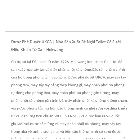
Được Phê Duyệt UKCA | Nhà Sản Xuất Bệ Ngồi Toilet Có Sưởi
Điều Khiển Từ Xa | Hokwang
Có trụ sở tại Đài Loan từ năm 1996, Hokwang Industries Co., Ltd. đã
sản xuất máy sấy tay và máy phân phối xà phòng.Các sản phẩm chính
của họ trong phòng tắm bao gồm, Được phê duyệt UKCA, máy sấy tay
phòng tắm, máy sấy tay bằng thép không gỉ, máy phân phối xà phòng
tự động cho phòng tắm, máy phân phối xà phòng gắn tường, máy
phân phối xà phòng gắn trên bệ, máy phân phối xà phòng không chạm,
vòi nước phòng tắm và bồn cầu thông minh có ghế sưởi với điều khiển
từ xa, đáp ứng tiêu chuẩn WEEE và RoHS và được bán ra 96 quốc
gia.Mỗi vòi nước cảm ứng và máy phân phối xà phòng, máy sấy tay
trong nhà vệ sinh thương mại và bồn cầu thông minh có sưởi được