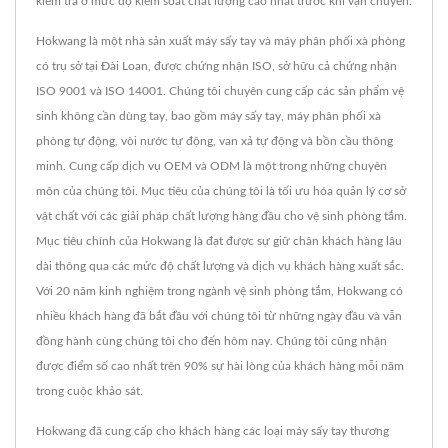
kiểm tra ở mức độ kiểm soát chất lượng cao nhất trước khi vận chuyển.
Hokwang là một nhà sản xuất máy sấy tay và máy phân phối xà phòng
có trụ sở tại Đài Loan, được chứng nhận ISO, sở hữu cả chứng nhận
ISO 9001 và ISO 14001. Chúng tôi chuyên cung cấp các sản phẩm vệ
sinh không cần dùng tay, bao gồm máy sấy tay, máy phân phối xà
phòng tự động, vòi nước tự động, van xả tự động và bồn cầu thông
minh. Cung cấp dịch vụ OEM và ODM là một trong những chuyên
môn của chúng tôi. Mục tiêu của chúng tôi là tối ưu hóa quản lý cơ sở
vật chất với các giải pháp chất lượng hàng đầu cho vệ sinh phòng tắm.
Mục tiêu chính của Hokwang là đạt được sự giữ chân khách hàng lâu
dài thông qua các mức độ chất lượng và dịch vụ khách hàng xuất sắc.
Với 20 năm kinh nghiệm trong ngành vệ sinh phòng tắm, Hokwang có
nhiều khách hàng đã bắt đầu với chúng tôi từ những ngày đầu và vẫn
đồng hành cùng chúng tôi cho đến hôm nay. Chúng tôi cũng nhận
được điểm số cao nhất trên 90% sự hài lòng của khách hàng mỗi năm
trong cuộc khảo sát.
Hokwang đã cung cấp cho khách hàng các loại máy sấy tay thương