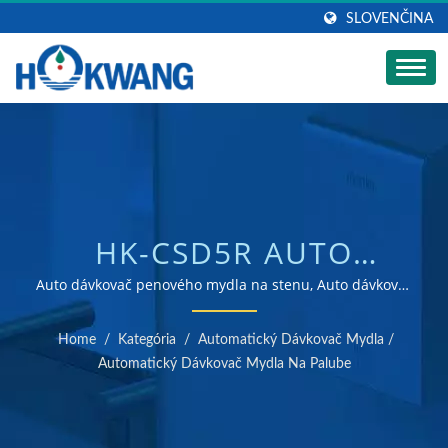
SLOVENČINA
HK-CSD5R AUTO
NEREZOVÁ OCEĽ
Auto dávkovač penového mydla na stenu, Auto dávkovač
tekutého mydla na stenu, Auto dávkovač dezinfekčného
ZAKRIVENÝ DÁVKOVAČ
prostriedku na stenu | ISO 9001 a 14001 certifikovaný
Home
/
Kategória
/
Automatický Dávkovač Mydla
/
výrobca sušičov rúk a dávkovačov mydla
TEKUTÉHO/PENOVÉHO/M
Automatický Dávkovač Mydla Na Palube
A DEZINFEKČNÉHO