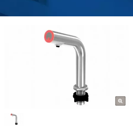
PROSTRIEDKU NA
STENU | VÝROBCA
VODOVODNÝCH
BATÉRIÍ DO KUCHYNE A
KÚPEĽNE | HOKWANG