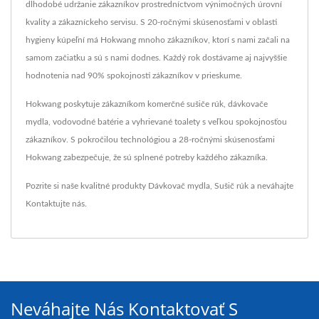
dlhodobé udržanie zákazníkov prostredníctvom výnimočných úrovní
kvality a zákazníckeho servisu. S 20-ročnými skúsenosťami v oblasti
hygieny kúpeľní má Hokwang mnoho zákazníkov, ktorí s nami začali na
samom začiatku a sú s nami dodnes. Každý rok dostávame aj najvyššie
hodnotenia nad 90% spokojnosti zákazníkov v prieskume.
Hokwang poskytuje zákazníkom komerčné sušiče rúk, dávkovače
mydla, vodovodné batérie a vyhrievané toalety s veľkou spokojnosťou
zákazníkov. S pokročilou technológiou a 28-ročnými skúsenosťami
Hokwang zabezpečuje, že sú splnené potreby každého zákazníka.
Pozrite si naše kvalitné produkty
Dávkovač mydla
,
Sušič rúk
a neváhajte
Kontaktujte nás
.
Neváhajte Nás Kontaktovať S