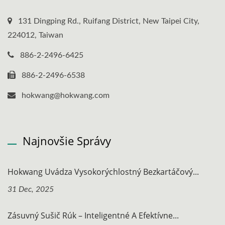
131 Dingping Rd., Ruifang District, New Taipei City,
224012, Taiwan
886-2-2496-6425
886-2-2496-6538
hokwang@hokwang.com
Najnovšie Správy
Hokwang Uvádza Vysokorýchlostný Bezkartáčový...
31 Dec, 2025
Zásuvný Sušič Rúk – Inteligentné A Efektívne...