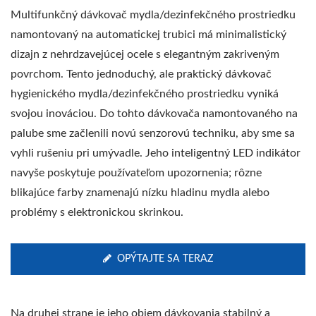
Multifunkčný dávkovač mydla/dezinfekčného prostriedku
namontovaný na automatickej trubici má minimalistický
dizajn z nehrdzavejúcej ocele s elegantným zakriveným
povrchom. Tento jednoduchý, ale praktický dávkovač
hygienického mydla/dezinfekčného prostriedku vyniká
svojou inováciou. Do tohto dávkovača namontovaného na
palube sme začlenili novú senzorovú techniku, aby sme sa
vyhli rušeniu pri umývadle. Jeho inteligentný LED indikátor
navyše poskytuje používateľom upozornenia; rôzne
blikajúce farby znamenajú nízku hladinu mydla alebo
problémy s elektronickou skrinkou.
OPÝTAJTE SA TERAZ
Na druhej strane je jeho objem dávkovania stabilný a