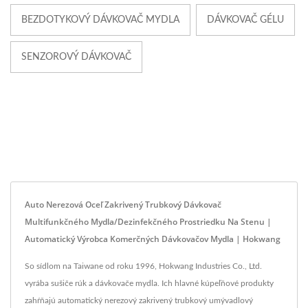
BEZDOTYKOVÝ DÁVKOVAČ MYDLA
DÁVKOVAČ GÉLU
SENZOROVÝ DÁVKOVAČ
Auto Nerezová Oceľ Zakrivený Trubkový Dávkovač
Multifunkčného Mydla/dezinfekčného Prostriedku Na Stenu |
Automatický Výrobca Komerčných Dávkovačov Mydla | Hokwang
So sídlom na Taiwane od roku 1996, Hokwang Industries Co., Ltd.
vyrába sušiče rúk a dávkovače mydla. Ich hlavné kúpeľňové produkty
zahŕňajú automatický nerezový zakrivený trubkový umývadlový