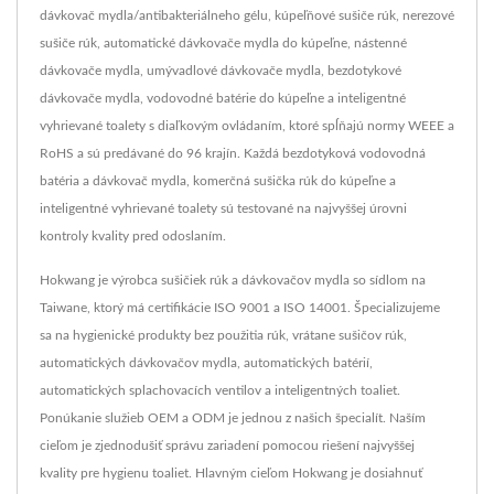
dávkovač mydla/antibakteriálneho gélu, kúpeľňové sušiče rúk, nerezové
sušiče rúk, automatické dávkovače mydla do kúpeľne, nástenné
dávkovače mydla, umývadlové dávkovače mydla, bezdotykové
dávkovače mydla, vodovodné batérie do kúpeľne a inteligentné
vyhrievané toalety s diaľkovým ovládaním, ktoré spĺňajú normy WEEE a
RoHS a sú predávané do 96 krajín. Každá bezdotyková vodovodná
batéria a dávkovač mydla, komerčná sušička rúk do kúpeľne a
inteligentné vyhrievané toalety sú testované na najvyššej úrovni
kontroly kvality pred odoslaním.
Hokwang je výrobca sušičiek rúk a dávkovačov mydla so sídlom na
Taiwane, ktorý má certifikácie ISO 9001 a ISO 14001. Špecializujeme
sa na hygienické produkty bez použitia rúk, vrátane sušičov rúk,
automatických dávkovačov mydla, automatických batérií,
automatických splachovacích ventilov a inteligentných toaliet.
Ponúkanie služieb OEM a ODM je jednou z našich špecialít. Naším
cieľom je zjednodušiť správu zariadení pomocou riešení najvyššej
kvality pre hygienu toaliet. Hlavným cieľom Hokwang je dosiahnuť