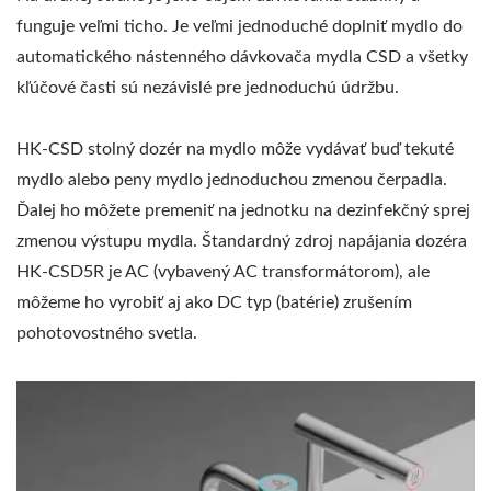
funguje veľmi ticho. Je veľmi jednoduché doplniť mydlo do
automatického nástenného dávkovača mydla CSD a všetky
kľúčové časti sú nezávislé pre jednoduchú údržbu.
HK-CSD stolný dozér na mydlo môže vydávať buď tekuté
mydlo alebo peny mydlo jednoduchou zmenou čerpadla.
Ďalej ho môžete premeniť na jednotku na dezinfekčný sprej
zmenou výstupu mydla. Štandardný zdroj napájania dozéra
HK-CSD5R je AC (vybavený AC transformátorom), ale
môžeme ho vyrobiť aj ako DC typ (batérie) zrušením
pohotovostného svetla.